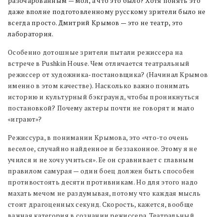
разочарованным — мол, а что это было? Хотя понять это
даже вполне подготовленному русскому зрители было не
всегда просто. Дмитрий Крымов — это не театр, это
лаборатория.
Особенно дотошные зрители пытали режиссера на
встрече в Pushkin House. Чем отличается театральный
режиссер от художника-постановщика? (Начинал Крымов
именно в этом качестве). Насколько важно понимать
историю и культурный бэкграунд, чтобы проникнуться
постановкой? Почему актеры почти не говорят и мало
«играют»?
Режиссура, в понимании Крымова, это «что-то очень
веселое, случайно найденное и беззаконное. Этому я не
учился и не хочу учиться». Ее он сравнивает с главным
правилом самурая — один боец должен быть способен
противостоять десяти противникам. Но для этого надо
махать мечом не раздумывая, потому что каждая мысль
стоит драгоценных секунд. Скорость, кажется, вообще
важная категория в сознании режиссера. Театральный