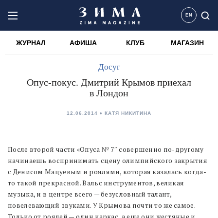
EN
ЖУРНАЛ
АФИША
КЛУБ
МАГАЗИН
Досуг
Опус-покус. Дмитрий Крымов приехал
в Лондон
12.06.2014
КАТЯ НИКИТИНА
После второй части «Опуса
№
7″ совершенно по-другому
начинаешь воспринимать сцену олимпийского закрытия
с Денисом Мацуевым и роялями, которая казалась когда-
то такой прекрасной. Вальс инструментов, великая
музыка, и в центре всего — безусловный талант,
повелевающий звуками. У Крымова почти то же самое.
Только от роялей — один каркас, а еще они жестяные и