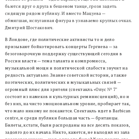
бьются друг о друга в бешеном танце, грозя задеть
сидящую рядом публику. И вместо Мацуева —
обмягшая, испуганная фигура в узнаваемо круглых очках.
Дмитрий Шостакович.
В Лондоне, где политические активисты то и дело
призывают бойкотировать концерты Гергиева — за
безоговорочную поддержку существующей сегодня в
России власти — тема таланта и компромисса,
музыкальной мощи и политической слабости звучит на
редкость актуально. Знание советской истории, а также
поэтических, политических и музыкальных связей —
огромный плюс для зрителя (спектакль «Опус
№
7″
состоит из намеков и культурных реминисценций), но и
без них, на чисто эмоциональном уровне, пробирает так,
что мало никому не покажется. Спектакль идет в Barbican
centre, и среди публики большая часть — британцы.
Билеты, кстати, были распроданы на все десять показов,
задолго до их начала. Никто, кажется, не выходил из зала