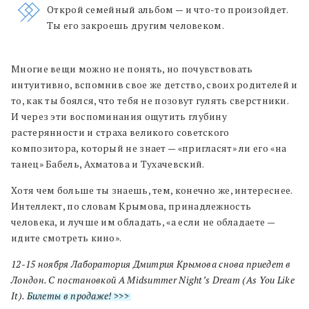
Открой семейный альбом — и что-то произойдет.
Ты его закроешь другим человеком.
Многие вещи можно не понять, но почувствовать
интуитивно, вспомнив свое же детство, своих родителей и
то, как ты боялся, что тебя не позовут гулять сверстники.
И через эти воспоминания ощутить глубину
растерянности и страха великого советского
композитора, который не знает — «пригласят» ли его «на
танец» Бабель, Ахматова и Тухачевский.
Хотя чем больше ты знаешь, тем, конечно же, интереснее.
Интеллект, по словам Крымова, принадлежность
человека, и лучше им обладать, «а если не обладаете —
идите смотреть кино».
12-15 ноября Лаборатория Дмитрия Крымова снова приедет в
Лондон. С постановкой A Midsummer Night’s Dream (As You Like
It).
Билеты в продаже! >>>