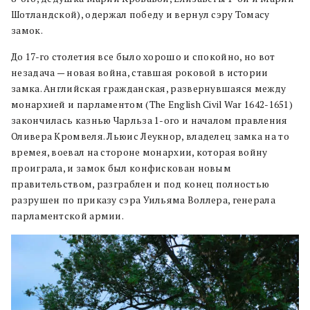
Шотландской), одержал победу и вернул сэру Томасу
замок.
До 17-го столетия все было хорошо и спокойно, но вот
незадача — новая война, ставшая роковой в истории
замка. Английская гражданская, развернувшаяся между
монархией и парламентом (The English Civil War 1642-1651)
закончилась казнью Чарльза 1-ого и началом правления
Оливера Кромвеля. Льюис Леукнор, владелец замка на то
времея, воевал на стороне монархии, которая войну
проиграла, и замок был конфискован новым
правительством, разграблен и под конец полностью
разрушен по приказу сэра Уильяма Воллера, генерала
парламентской армии.