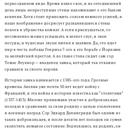
первозданном виде. Время взяло свое, и на сегодняшний
день лишь непреступные стены напоминают о его былом
величии. Хотя стоит приложить совсем немного усилий, и
наше воображение досрисует развалившиеся стены
покоев и убранства комнат. А если прислушаться, то
несомненно можно услышать и шепот слуг, и звон
посуды, и чудесные звуки лютни и шалмея. Да, это идет
пир в честь победы Генриха 7-ого в его борьбе с Йорками
за английский престол. А во главе стола сидит сам сэр
Томас Леукнор — владелец замка, который так отважно
сражался за своего короля.
История замка начинается с 1385-ого года. Грозные
времена. Англия уже почти 50 лет ведет войну с
Францией, и эта война в истории известна как “столетняя”
(1337-1453). Многие принимали участие в добровольных
походах и сражениях за свою родину с целью озолочения
и военных наград. Сэр Эдвард Делингридж был одним из
таких добровольцев, и после десяти лет походов он сумел
сколотить немалое состояние. Вернувшись на родину, он