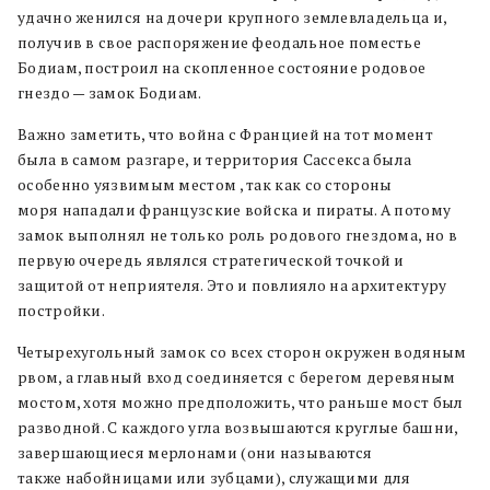
удачно женился на дочери крупного землевладельца и,
получив в свое распоряжение феодальное поместье
Бодиам, построил на скопленное состояние родовое
гнездо — замок Бодиам.
Важно заметить, что война с Францией на тот момент
была в самом разгаре, и территория Сассекса была
особенно уязвимым местом , так как со стороны
моря нападали французские войска и пираты. А потому
замок выполнял не только роль родового гнездома, но в
первую очередь являлся стратегической точкой и
защитой от неприятеля. Это и повлияло на архитектуру
постройки.
Четырехугольный замок со всех сторон окружен водяным
рвом, а главный вход соединяется с берегом деревяным
мостом, хотя можно предположить, что раньше мост был
разводной. С каждого угла возвышаются круглые башни,
завершающиеся мерлонами (они называются
также набойницами или зубцами), служащими для