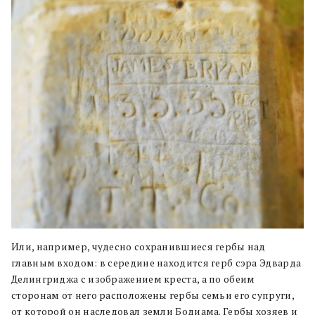
Или, например, чудесно сохранившиеся гербы над
главным входом: в середине находится герб сэра Эдварда
Делингриджа с изображением креста, а по обеим
сторонам от него расположены гербы семьи его супруги,
от которой он наследовал земли Бодиама. Гербы хозяев и