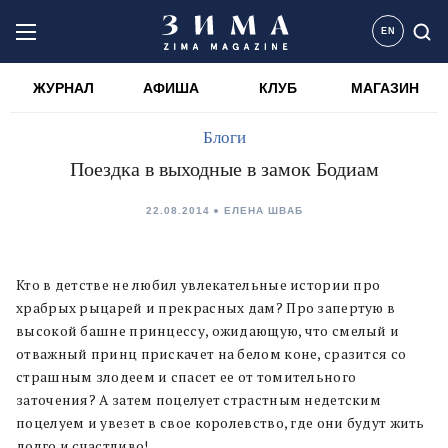
EN
ЖУРНАЛ
АФИША
КЛУБ
МАГАЗИН
Блоги
Поездка в выходные в замок Бодиам
22.08.2014
ЕЛЕНА ШВАБ
Кто в детстве не любил увлекательные истории про
храбрых рыцарей и прекрасных дам? Про запертую в
высокой башне принцессу, ожидающую, что смелый и
отважный принц прискачет на белом коне, сразится со
страшным злодеем и спасет ее от томительного
заточения? А затем поцелует страстным недетским
поцелуем и увезет в свое королевство, где они будут жить
долго и счастливо!