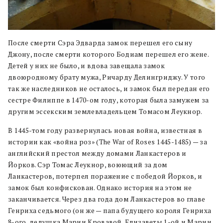
После смерти Сэра Эдварда замок перешел его сыну
Джону, после смерти которого Бодиам перешел его жене.
Детей у них не было, и вдова завещала замок
двоюродному брату мужа, Ричарду Делингриджу. У того
так же наследников не осталось, и замок был передан его
сестре Филиппе в 1470-ом году, которая была замужем за
другим эссекским землевладельцем Томасом Леукнор.
В 1445-том году развернулась новая война, известная в
истории как «война роз» (The War of Roses 1445-1485) — за
английский престол между домами Ланкастеров и
Йорков. Сэр Томас Леукнор, воюющий за дом
Ланкастеров, потерпел поражение с победой Йорков, и
замок был конфискован. Однако история на этом не
заканчивается. Через два года дом Ланкастеров во главе
Генриха седьмого (он же — папа будущего короля Генриха
8-ого, дедушка Марии Кровавой, Елизаветы 1-ой и Марии