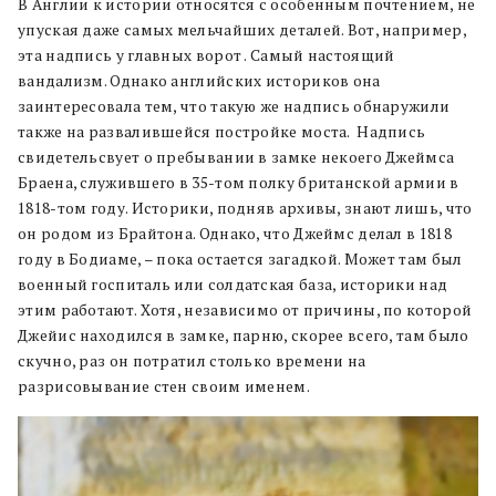
В Англии к истории относятся с особенным почтением, не
упуская даже самых мельчайших деталей. Вот, например,
эта надпись у главных ворот . Самый настоящий
вандализм. Однако английских историков она
заинтересовала тем, что такую же надпись обнаружили
также на развалившейся постройке моста. Надпись
свидетельсвует о пребывании в замке некоего Джеймса
Браена, служившего в 35-том полку британской армии в
1818-том году. Историки, подняв архивы, знают лишь, что
он родом из Брайтона. Однако, что Джеймс делал в 1818
году в Бодиаме, – пока остается загадкой. Может там был
военный госпиталь или солдатская база, историки над
этим работают. Хотя, независимо от причины, по которой
Джейис находился в замке, парню, скорее всего, там было
скучно, раз он потратил столько времени на
разрисовывание стен своим именем.