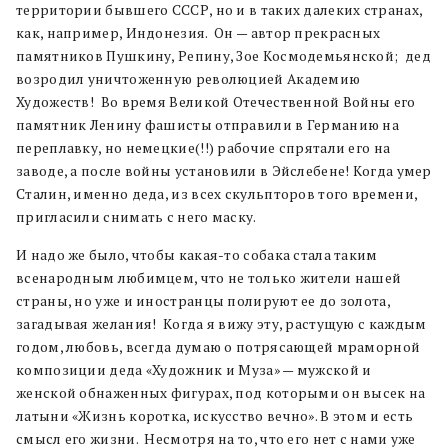
территории бывшего СССР, но и в таких далеких странах,
как, например, Индонезия. Он — автор прекрасных
памятников Пушкину, Репину, Зое Космодемьянской; дед
возродил уничтоженную революцией Академию
Художеств! Во время Великой Отечественной Войны его
памятник Ленину фашисты отправили в Германию на
переплавку, но немецкие(!!) рабочие спрятали его на
заводе, а после войны установили в Эйслебене! Когда умер
Сталин, именно деда, из всех скульпторов того времени,
пригласили снимать с него маску.
И надо же было, чтобы какая-то собака стала таким
всенародным любимцем, что не только жители нашей
страны, но уже и иностранцы полируют ее до золота,
загадывая желания! Когда я вижу эту, растущую с каждым
годом, любовь, всегда думаю о потрясающей мраморной
композиции деда «Художник и Муза» — мужской и
женской обнаженных фигурах, под которыми он высек на
латыни «Жизнь коротка, искусство вечно». В этом и есть
смысл его жизни. Несмотря на то, что его нет с нами уже