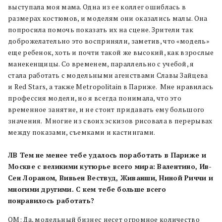
выступала моя мама. Одна из ее коллег ошиблась в
размерах костюмов, и моделям они оказались малы. Она
попросила помочь показать их на сцене. Зрители так
доброжелательно это восприняли, заметив, что «модель»
еще ребенок, хоть и почти такой же высокий, как взрослые
манекенщицы. Со временем, параллельно с учебой, я
стала работать с модельными агенствами Славы Зайцева
и Red Stars, а также Metropolitain в Париже. Мне нравилась
профессия модели, но я всегда понимала, что это
временное занятие, и не стоит придавать ему большого
значения. Многие из своих эскизов рисовала в перерывах
между показами, съемками и кастингами.
ЛВ Тем не менее тебе удалось поработать в Париже и
Москве с великими кутюрье всего мира: Валентино, Ив-
Сен Лораном, Вивьен Вествуд, Живанши, Ниной Риччи и
многими другими. С кем тебе больше всего
понравилось работать?
ОМ: Да, модельный бизнес несет огромное количество