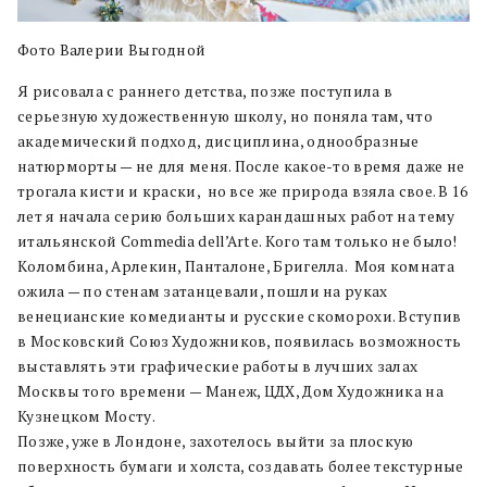
Фото Валерии Выгодной
Я рисовала с раннего детства, позже поступила в
серьезную художественную школу, но поняла там, что
академический подход, дисциплина, однообразные
натюрморты — не для меня. После какое-то время даже не
трогала кисти и краски, но все же природа взяла свое. В 16
лет я начала серию больших карандашных работ на тему
итальянской Commedia dell’Arte. Кого там только не было!
Коломбина, Арлекин, Панталоне, Бригелла. Моя комната
ожила — по стенам затанцевали, пошли на руках
венецианские комедианты и русские скоморохи. Вступив
в Московский Союз Художников, появилась возможность
выставлять эти графические работы в лучших залах
Москвы того времени — Манеж, ЦДХ, Дом Художника на
Кузнецком Мосту.
Позже, уже в Лондоне, захотелось выйти за плоскую
поверхность бумаги и холста, создавать более текстурные