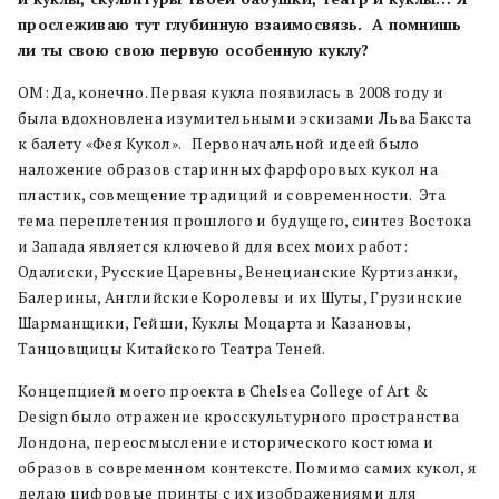
прослеживаю тут глубинную взаимосвязь. А помнишь
ли ты свою свою первую особенную куклу?
ОМ: Да, конечно. Первая кукла появилась в 2008 году и
была вдохновлена изумительными эскизами Льва Бакста
к балету «Фея Кукол». Первоначальной идеей было
наложение образов старинных фарфоровых кукол на
пластик, совмещение традиций и современности. Эта
тема переплетения прошлого и будущего, синтез Востока
и Запада является ключевой для всех моих работ:
Одалиски, Русские Царевны, Венецианские Куртизанки,
Балерины, Английские Королевы и их Шуты, Грузинские
Шарманщики, Гейши, Куклы Моцарта и Казановы,
Танцовщицы Китайского Театра Теней.
Концепцией моего проекта в Chelsea College of Art &
Design было отражение кросскультурного пространства
Лондона, переосмысление исторического костюма и
образов в современном контексте. Помимо самих кукол, я
делаю цифровые принты с их изображениями для