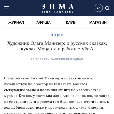
EN
ЖУРНАЛ
АФИША
КЛУБ
МАГАЗИН
ЛЮДИ
Художник Ольга Манизер: о русских сказках,
куклах Моцарта и работе с V& A
04.12.2014
ВАЛЕРИЯ ВЫГОДНАЯ
С художником Ольгой Манизер я познакомилась,
путешествуя по просторам Instagram. Кажется,
связующим звеном послужил #хэштег о классической
музыке. Кто кому поставил лайк, уже не вспомню, но зайдя
на ее страничку, я провела там больше часа, очутившись в
волшебном закулисье мира кукольных фигур, балерин,
музыкантов, героев Венецианского карнавала. Уже