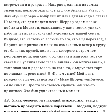
встреч, тем и прекрасен. Наверное, одними из самых
значимых показов оказались дефиле Эмануэля Унгаро и
Жан-Луи Шеррера — выбравших меня для выхода в платье
Невесты, что для модели честь. Шеррер годом позже
побывал в Москве и, оказавшись у нас в гостях, увидел
работы четырех поколений художников нашей семьи.
Видимо, это настолько восхитило его, что еще через год, в
Париже, он пригласил меня на изысканный вечер в кругу
его близких друзей, под конец которого в огромном
ресторане погасили свет и официанты вынесли торт со
свечами. Публика захлопала и запела «Bon Anniversaire!», я
тоже хлопала и радовалась за кого-то, и вдруг этот торт
поставили передо мной!!! «Почему мне? Мой день
рождения еще через полгода!!» Мсье Шеррер улыбнулся:
«Я понимаю! Просто захотелось сделать Вам что-то
приятное». Это был удивительный момент!
ЛВ: Я как человек, изучающий психологию, всегда
пытаюсь проводить некие параллели… Модели, подиум
и куклы, скульптуры твоей бабушки, театр и куклы… Я