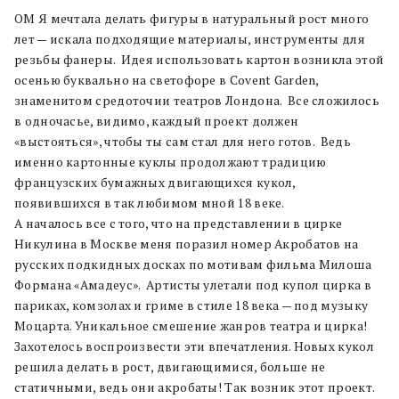
ОМ Я мечтала делать фигуры в натуральный рост много
лет — искала подходящие материалы, инструменты для
резьбы фанеры. Идея использовать картон возникла этой
осенью буквально на светофоре в Covent Garden,
знаменитом средоточии театров Лондона. Все сложилось
в одночасье, видимо, каждый проект должен
«выстояться», чтобы ты сам стал для него готов. Ведь
именно картонные куклы продолжают традицию
французских бумажных двигающихся кукол,
появившихся в так любимом мной 18 веке.
А началось все с того, что на представлении в цирке
Никулина в Москве меня поразил номер Акробатов на
русских подкидных досках по мотивам фильма Милоша
Формана «Амадеус». Артисты улетали под купол цирка в
париках, комзолах и гриме в стиле 18 века — под музыку
Моцарта. Уникальное смешение жанров театра и цирка!
Захотелось воспроизвести эти впечатления. Новых кукол
решила делать в рост, двигающимися, больше не
статичными, ведь они акробаты! Так возник этот проект.