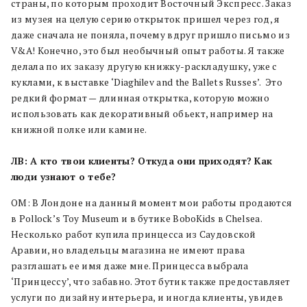
страны, по которым проходит Восточный Экспресс. Заказ
из музея на целую серию открыток пришел через год, я
даже сначала не поняла, почему вдруг пришло письмо из
V&A! Конечно, это был необычный опыт работы. Я также
делала по их заказу другую книжку-раскладушку, уже с
куклами, к выставке ‘Diaghilev and the Ballets Russes’. Это
редкий формат — длинная открытка, которую можно
использовать как декоративный обьект, например на
книжной полке или камине.
ЛВ: А кто твои клиенты? Откуда они приходят? Как
люди узнают о тебе?
ОМ: В Лондоне на данный момент мои работы продаются
в Pollock’s Toy Museum и в бутике BoboKids в Chelsea.
Несколько работ купила принцесса из Саудовской
Аравии, но владельцы магазина не имеют права
разглашать ее имя даже мне. Принцесса выбрала
‘Принцессу’, что забавно. Этот бутик также предоставляет
услуги по дизайну интерьера, и иногда клиенты, увидев