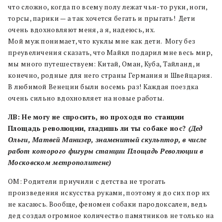
что сложно, когда по всему полу лежат чьи-то руки, ноги,
торсы, парики — а так хочется бегать и прыгать! Дети
очень вдохновляют меня, а я, надеюсь, их.
Мой муж понимает, что куклы мне как дети. Могу без
преувеличения сказать, что Майкл подарил мне весь мир,
мы много путешествуем: Китай, Оман, Куба, Тайланд, и
конечно, родные для него страны Германия и Швейцария.
В любимой Венеции были восемь раз! Каждая поездка
очень сильно вдохновляет на новые работы.
ЛВ: Не могу не спросить, но проходя по станции
Площадь революции, гладишь ли ты собаке нос?
(Дед
Ольги, Матвей Манизер, знаменитый скульптор, в числе
работ которого фигуры станции Площадь Революции в
Московском метрополитене)
ОМ: Родители приучили с детства не трогать
произведения искусства руками, поэтому я до сих пор их
не касаюсь. Вообще, феномен собаки пародоксален, ведь
дед создал огромное количество памятников не только на