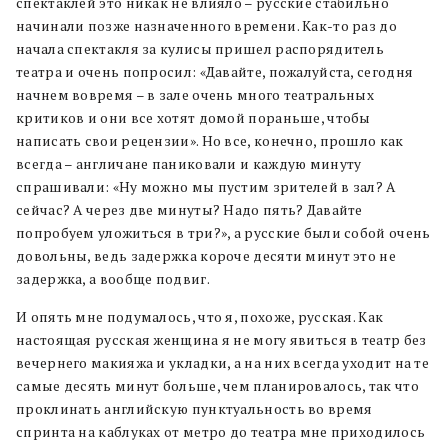
спектаклей это никак не влияло – русские стабильно
начинали позже назначенного времени. Как-то раз до
начала спектакля за кулисы пришел распорядитель
театра и очень попросил: «Давайте, пожалуйста, сегодня
начнем вовремя – в зале очень много театральных
критиков и они все хотят домой пораньше, чтобы
написать свои рецензии». Но все, конечно, прошло как
всегда – англичане паниковали и каждую минуту
спрашивали: «Ну можно мы пустим зрителей в зал? А
сейчас? А через две минуты? Надо пять? Давайте
попробуем уложиться в три?», а русские были собой очень
довольны, ведь задержка короче десяти минут это не
задержка, а вообще подвиг.
И опять мне подумалось, что я, похоже, русская. Как
настоящая русская женщина я не могу явиться в театр без
вечернего макияжа и укладки, а на них всегда уходит на те
самые десять минут больше, чем планировалось, так что
проклинать английскую пунктуальность во время
спринта на каблуках от метро до театра мне приходилось