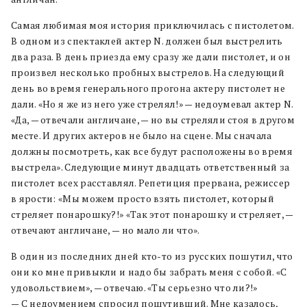
Самая любимая моя история приключилась с пистолетом.
В одном из спектаклей актер N. должен был выстрелить
два раза. В день приезда ему сразу же дали пистолет, и он
произвел несколько пробных выстрелов. На следующий
день во время генерального прогона актеру пистолет не
дали. «Но я же из него уже стрелял!» — недоумевал актер N.
«Да, — отвечали англичане, — но вы стреляли стоя в другом
месте. И других актеров не было на сцене. Мы сначала
должны посмотреть, как все будут расположены во время
выстрела». Следующие минут двадцать ответственный за
пистолет всех расставлял. Репетиция прервана, режиссер
в ярости: «Мы можем просто взять пистолет, который
стреляет понарошку?!» «Так этот понарошку и стреляет, —
отвечают англичане, — но мало ли что».
В один из последних дней кто-то из русских пошутил, что
они ко мне привыкли и надо бы забрать меня с собой. «С
удовольствием», — отвечаю. «Ты серьезно что ли?!»
— С недоумением спросил пошутивший. Мне казалось,