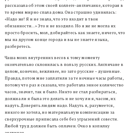
рассказала об этом своей коллеге-англичанке, которая в
то время мирно спала дома. Она страшно удивилась:
«Надо же! Я и не знала, что это входит в твои
обязанности…» Это и не входило. Но я же не могла их
просто бросить, мол, добирайтесь как знаете, ничего, что
мы на другом конце города и вы не знаете языка,
разберетесь.
Чаша моих внутренних весов к тому моменту
окончательно склонилась в пользу русских. Англичане в
целом, конечно, вежливее, но зато русские – душевные.
Правда, потом мне заплатили за те ночные часы работы,
потому что раз я сказала, что работала энное количество
часов, значит, так и было. Никто не стал разбираться,
должна ли я была это делать и не хочу ли я, часом, их
надуть. Доверять людям надо. Надуть я, разумеется,
никого не хотела, но материальную компенсацию за
сверхурочные приписала себе без угрызений совести.
Любой труд должен быть оплачен. Очко в копилку
англичан.