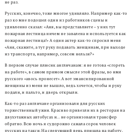
не раз.
Русских, конечно, тоже многое удивляло. Например как-то
раз ко мне подошел один из работников сцены и
удивленно сказал: «Аня, вы представляете – у них тут
пожарная лестница ничем не завалена и используется как
пожарная лестница!» А один актер как-то спросил меня
«Аня, скажите, а тут руку подавать женщинам, при выходе
из транспорта, например, совсем нельзя?»
В первом случае плюсик англичанам: я не готова «сгореть
на работе», в самом прямом смысле этой фразы, во имя
русского «авось пронесет». А вот эмансипированной
женщины из меня не вышло, ведь хочется, чтобы и руку
подали, и пальто, и дверь открыли.
Как-то раз англичане организовали для русских
торжественный ужин. Красиво привезли их в ресторан на
двухэтажных автобусах и… не организовали трансфер
обратно. Всю ночь я судорожно сажала сорок человек
русских на такси. На следующий день пришла на работу,