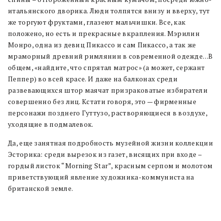
итальянского дворика. Люди толпятся внизу и вверху, тут
же торгуют фруктами, глазеют мальчишки. Все, как
положено, но есть и прекрасные вкрапления. Мэрилин
Монро, одна из девиц Пикассо и сам Пикассо, а так же
мраморный древний римлянин в современной одежде…В
общем, «найдите, что спрятал матрос» (а может, сержант
Пеппер) во всей красе. И даже на балконах среди
развевающихся штор маячат призраковатые избиратели
совершенно без лиц. Кстати говоря, это — фирменные
персонажи позднего Гуттузо, растворяющиеся в воздухе,
уходящие в подмалевок.
Да, еще занятная подробность музейной жизни коллекции
Эсторика: среди вырезок из газет, висящих при входе –
гордый листок “Morning Star”, красным серпом и молотом
приветствующий явление художника-коммуниста на
британской земле.