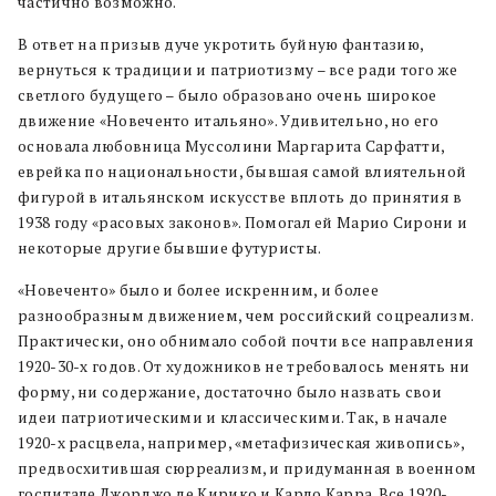
частично возможно.
В ответ на призыв дуче укротить буйную фантазию,
вернуться к традиции и патриотизму – все ради того же
светлого будущего – было образовано очень широкое
движение «Новеченто итальяно». Удивительно, но его
основала любовница Муссолини Маргарита Сарфатти,
еврейка по национальности, бывшая самой влиятельной
фигурой в итальянском искусстве вплоть до принятия в
1938 году «расовых законов». Помогал ей Марио Сирони и
некоторые другие бывшие футуристы.
«Новеченто» было и более искренним, и более
разнообразным движением, чем российский соцреализм.
Практически, оно обнимало собой почти все направления
1920-30-х годов. От художников не требовалось менять ни
форму, ни содержание, достаточно было назвать свои
идеи патриотическими и классическими. Так, в начале
1920-х расцвела, например, «метафизическая живопись»,
предвосхитившая сюрреализм, и придуманная в военном
госпитале Джорджо де Кирико и Карло Карра. Все 1920-