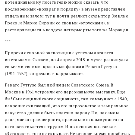
потенциальному посетителю можно сказать, что
послевоенный «возврат к порядку» в музее представлен
отдельным залом: тут и почти реалист скульптор Эмилио
Греко, и Марио Сирони со своими «этрусками», и
растворяющиеся в воздухе натюрморты того же Моранди.
***
Прорехи основной экспозиции с успехом латаются
выставками. Скажем, до 4 апреля 2015 в музее раскинулся
со всеми своими красными флагами Ренато Гуттузо
(1911-1987), соцреалист-карраважист.
Ренато Гуттузо был любимцем Советского Союза. В
Москве в 1961 устроили его персональную выставку. Еще
бы! Сын сицилийского социалиста, сам коммунист с 1940,
искренне считающий, что его шероховатое и завиральное
искусство должно быть полезно народу. Но, на самом
деле, маска правоверного, правильного коммуниста на
него натягивается с трудом. И нынешняя выставка в
«Эсторике» этого не скрывает. Некоторое время поработав