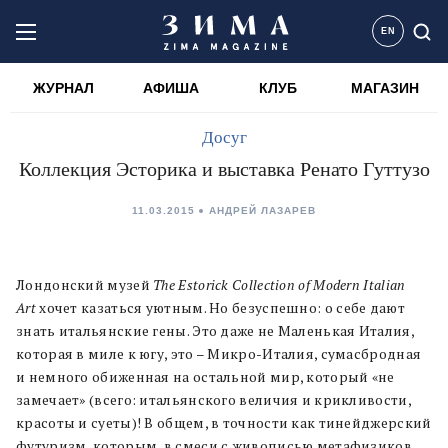
EN
ЖУРНАЛ
АФИША
КЛУБ
МАГАЗИН
Досуг
Коллекция Эсторика и выставка Ренато Гуттузо
11.03.2015
АНДРЕЙ ЛАЗАРЕВ
Лондонский музей
The
Estorick Collection of Modern Italian
Art
хочет казаться уютным. Но безуспешно: о себе дают
знать итальянские гены. Это даже не Маленькая Италия,
которая в миле к югу, это – Микро-Италия, сумасбродная
и немного обиженная на остальной мир, который «не
замечает» (всего: итальянского величия и крикливости,
красоты и суеты)! В общем, в точности как тинейджерский
футуризм, которым, в смеси с живописью метафизиков,