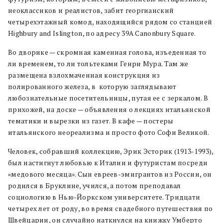
неоклассиков и реалистов, забит георгианский
четырехэтажный комод, находящийся рядом со станцией
Highbury and Islington, по адресу 39A Canonbury Square.
Во дворике — скромная каменная голова, изъеденная то
ли временем, то ли тольтеками Генри Мура. Там же
размещена взлохмаченная конструкция из
полированного железа, в которую заглядывают
любознательные посетительницы, путая ее с зеркалом. В
прихожей, на доске — объявления о лекциях итальянской
тематики и вырезки из газет. В кафе — постеры
итальянского неореализма и просто фото Софи Великой.
Человек, собравший коллекцию, Эрик Эсторик (1913-1993),
был настигнут любовью к Италии и футуристам посреди
«медового месяца». Сын евреев-эмигрантов из России, он
родился в Бруклине, учился, а потом преподавал
социологию в Нью-Йоркском университете. Тридцати
четырех лет от роду, во время свадебного путешествия по
Швейцарии, он случайно наткнулся на книжку Умберто