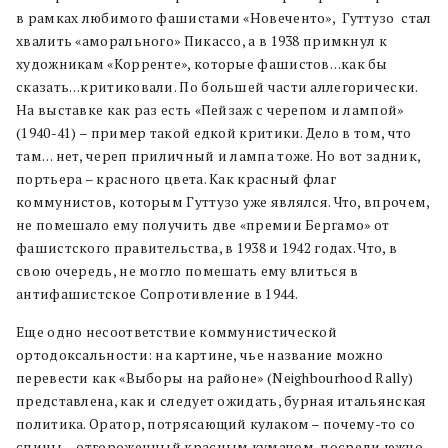
в рамках любимого фашистами «Новеченто», Гуттузо стал
хвалить «аморального» Пикассо, а в 1938 примкнул к
художникам «Корренте», которые фашистов…как бы
сказать…критиковали. По большей части аллегорически.
На выставке как раз есть «Пейзаж с черепом и лампой»
(1940-41) – пример такой едкой критики. Дело в том, что
там… нет, череп приличный и лампа тоже. Но вот задник,
портьера – красного цвета. Как красный флаг
коммунистов, которым Гуттузо уже являлся. Что, впрочем,
не помешало ему получить две «премии Бергамо» от
фашистского правительства, в 1938 и 1942 годах. Что, в
свою очередь, не могло помешать ему влиться в
антифашистское Сопротивление в 1944.
Еще одно несоответствие коммунистической
ортодоксальности: на картине, чье название можно
перевести как «Выборы на районе» (Neighbourhood Rally)
представлена, как и следует ожидать, бурная итальянская
политика. Оратор, потрясающий кулаком – почему-то со
спины – отгороженный красным кумачом, посреди южно-