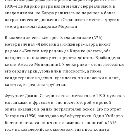
1930-е де Кирико разрывался между сюрреализмом и
академизмом, но Карра решительно перешел в более
патриотическое движение «Страпаэзе» вместе с другим
«метафизиком» Джорджо Моранди.
В коллекции есть все трое. В главном зале (№ 5)
метафизичная «Любовница инженера» Карра висит
рядом с «Бунтом мудрецов» де Кирико (кстати, оба
находятся неподалеку от портрета доктора Брабандера
кисти Амедео Модильяни). У де Кирико – столь любезные
его сердцу арки, угольники, плоскости, а также
кондитерские изделия: кренделек, три печенки и даже,
кажется, вафельная трубочка.
Футурист Джино Северини тоже метался и в 1920-х увлекся
мозаиками и фресками… но после Второй мировой –
опять оказался в рядах потрясателей основ. Его портрет
Эсторика (1956) запоздало кубофутуричен. Один Умберто
Боччони остался ни в чем не замешан: он погиб в 1916
году на кавалерийских маневрах, упав под копыта