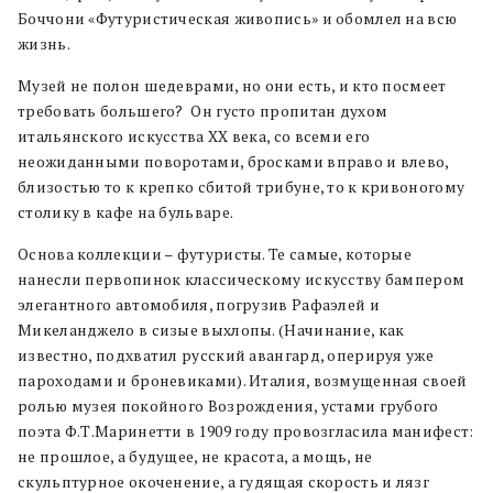
Боччони «Футуристическая живопись» и обомлел на всю
жизнь.
Музей не полон шедеврами, но они есть, и кто посмеет
требовать большего? Он густо пропитан духом
итальянского искусства XX века, со всеми его
неожиданными поворотами, бросками вправо и влево,
близостью то к крепко сбитой трибуне, то к кривоногому
столику в кафе на бульваре.
Основа коллекции – футуристы. Те самые, которые
нанесли первопинок классическому искусству бампером
элегантного автомобиля, погрузив Рафаэлей и
Микеланджело в сизые выхлопы. (Начинание, как
известно, подхватил русский авангард, оперируя уже
пароходами и броневиками). Италия, возмущенная своей
ролью музея покойного Возрождения, устами грубого
поэта Ф.Т.Маринетти в 1909 году провозгласила манифест:
не прошлое, а будущее, не красота, а мощь, не
скульптурное окоченение, а гудящая скорость и лязг