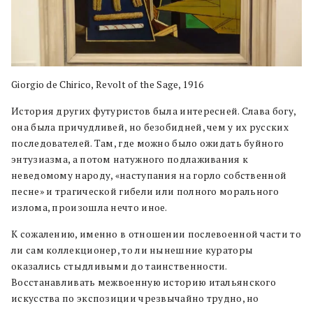
Giorgio de Chirico, Revolt of the Sage, 1916
История других футуристов была интересней. Слава богу,
она была причудливей, но безобидней, чем у их русских
последователей. Там, где можно было ожидать буйного
энтузиазма, а потом натужного подлаживания к
неведомому народу, «наступания на горло собственной
песне» и трагической гибели или полного морального
излома, произошла нечто иное.
К сожалению, именно в отношении послевоенной части то
ли сам коллекционер, то ли нынешние кураторы
оказались стыдливыми до таинственности.
Восстанавливать межвоенную историю итальянского
искусства по экспозиции чрезвычайно трудно, но