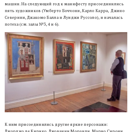
машин. На следующий год к манифесту присоединились
пять художников (Умберто Боччони, Карло Карра, Джино
Северини, Джакомо Балла и Луиджи Руссоло), и началась
потеха (см. залы №3, 4 и 6).
К ним присоединились другие яркие персонажи:
Джорджо де Кирико, Джованни Моранди, Марио Сирони.