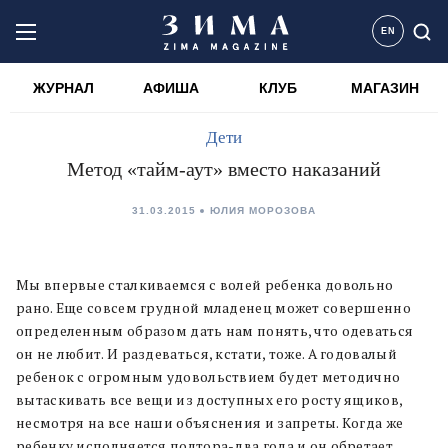
EN
ЖУРНАЛ
АФИША
КЛУБ
МАГАЗИН
Дети
Метод «тайм-аут» вместо наказаний
31.03.2015
ЮЛИЯ МОРОЗОВА
Мы впервые сталкиваемся с волей ребенка довольно
рано. Еще совсем грудной младенец может совершенно
определенным образом дать нам понять, что одеваться
он не любит. И раздеваться, кстати, тоже. А годовалый
ребенок с огромным удовольствием будет методично
вытаскивать все вещи из доступных его росту ящиков,
несмотря на все наши объяснения и запреты. Когда же
ребенку исполняется полтора-два года и он обретает