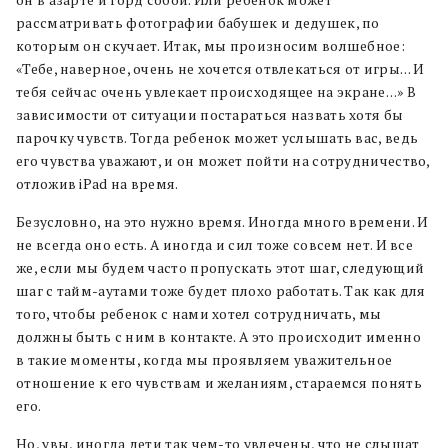
он в азарте и горд собой. Или ребенок может
рассматривать фотографии бабушек и дедушек, по
которым он скучает. Итак, мы произносим волшебное:
«Тебе, наверное, очень не хочется отвлекаться от игры… И
тебя сейчас очень увлекает происходящее на экране…» В
зависимости от ситуации постараться назвать хотя бы
парочку чувств. Тогда ребенок может услышать вас, ведь
его чувства уважают, и он может пойти на сотрудничество,
отложив iPad на время.
Безусловно, на это нужно время. Иногда много времени. И
не всегда оно есть. А иногда и сил тоже совсем нет. И все
же, если мы будем часто пропускать этот шаг, следующий
шаг с тайм-аутами тоже будет плохо работать. Так как для
того, чтобы ребенок с нами хотел сотрудничать, мы
должны быть с ним в контакте. А это происходит именно
в такие моменты, когда мы проявляем уважительное
отношение к его чувствам и желаниям, стараемся понять
его.
Но, увы, иногда дети так чем-то увлечены, что не слышат