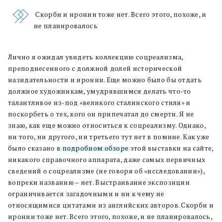
Скорби и иронии тоже нет. Всего этого, похоже, и
не планировалось
Лично я ожидал увидеть коллекцию соцреализма,
преподнесенного с должной долей исторической
назидательности и иронии. Еще можно было бы отдать
должное художникам, умудрявшимся делать что-то
талантливое из-под «великого сталинского стиля» и
поскорбеть о тех, кого он припечатал до смерти. Я не
знаю, как еще можно относиться к соцреализму. Однако,
ни того, ни другого, ни третьего тут нет в помине. Как уже
было сказано
в подробном обзоре
этой выставки на сайте,
никакого справочного аппарата, даже самых первичных
сведений о соцреализме (не говоря об «исследовании»),
вопреки названию – нет. Выстраивание экспозиции
ограничивается загадочными и ни к чему не
относящимися цитатами из английских авторов. Скорби и
иронии тоже нет. Всего этого, похоже, и не планировалось,