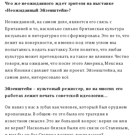
Что же неожиданного ждет зрителя на выставке
«Неожиданный Эйзенштейн»?
Неожиданной, на самом деле, является его связь с
Британией и то, насколько сильно британская культура
визуально и литературно его сформировала. Это не то, что
лежит на поверхности, и именно под этим углом мы
попытались подать выставку. Хотя понятно, что любая
культура может претендовать на такое же влияние. Честно
говоря, мы ожидаем, что после этого Америка, Мексика
или Япония сделают такой же проект. Эйзенштейна, на
самом деле, интересовало всё.
Эйзенштейн – культовый режиссер, но на многих его
работах лежит печать советской идеологии…
Он навяз у нас в зубах как человек, который был орудием
пропаганды. В общем-то это была его трагедия в
известном смысле. Это же большой вопрос: верил он или
не верил? Насколько близки были его связи со Сталиным,
и мог бы он без Сталина достичь таких высот?