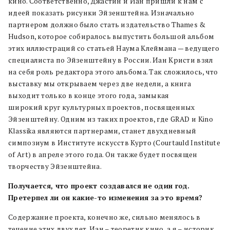
кино. Соответственно, Джастин и Иан пришли к нам с
идеей показать рисунки Эйзенштейна. Изначально
партнером должно было стать издательство Thames &
Hudson, которое собиралось выпустить большой альбом
этих иллюстраций со статьей Наума Клеймана — ведущего
специалиста по Эйзенштейну в России. Иан Кристи взял
на себя роль редактора этого альбома. Так сложилось, что
выставку мы открываем через две недели, а книга
выходит только в конце этого года, замыкая
широкий круг культурных проектов, посвященных
Эйзенштейну. Одним из таких проектов, где GRAD и Kino
Klassika являются партнерами, станет двухдневный
симпозиум в Институте искусств Курто (Courtauld Institute
of Art) в апреле этого года. Он также будет посвящен
творчеству Эйзенштейна.
Получается, что проект создавался не один год.
Претерпел ли он какие-то изменения за это время?
Содержание проекта, конечно же, сильно менялось в
течение этих двух лет. Иан – теоретик кино, а я – историк