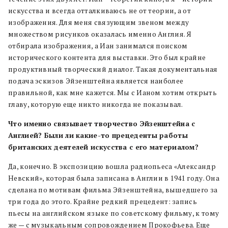
искусства и всегда отталкиваюсь не от теории, а от
изображения. Для меня связующим звеном между
множеством рисунков оказалась именно Англия. Я
отбирала изображения, а Иан занимался поиском
исторического контента для выставки. Это был крайне
продуктивный творческий диалог. Такая документальная
подача эскизов Эйзенштейна является наиболее
правильной, как мне кажется. Мы с Ианом хотим открыть
главу, которую еще никто никогда не показывал.
Что именно связывает творчество Эйзенштейна с
Англией? Были ли какие-то прецеденты работы
британских деятелей искусства с его материалом?
Да, конечно. В экспозицию вошла радиопьеса «Александр
Невский», которая была записана в Англии в 1941 году. Она
сделана по мотивам фильма Эйзенштейна, вышедшего за
три года до этого. Крайне редкий прецедент: запись
пьесы на английском языке по советскому фильму, к тому
же — с музыкальным сопровождением Прокофьева. Еще