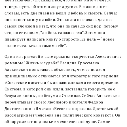
нее закончен: «Я сказала все, что могла, на эту тему, и
теперь пусть об этом пишут другие». В жизни, по ее
словам, есть две главные вещи: любовь и смерть. Сейчас
она пишет книгу о любви. Эта книга оказалась для нее
самой сложной из тех, что она писала до сих пор, потому
что, по ее словам, “любовь сложнее зла”. Затем она
планирует написать книгу о старости. Ее цель — “новое
знание человека о самом себе”.
Один из зрителей в зале сравнил творчество Алексиевич с
романом “Жизнь и судьба” Василия Гроссмана.
Алексиевич попыталась объяснить, чем ее подход
принципиально отличается от литературы того периода:
«Советские писатели были заложниками своего времени.
Система, в которой они жили, заставляла говорить не о
безумии войны, а о безумии Сталина». Сейчас Алексиевич
перечитывает своего любимого писателя Федора
Достоевского: «Я читаю «Бесов» и поражена. Достоевский
рассматривает человека вне политического контекста. Он
обнаруживает подполье в человеческой душе. Самое