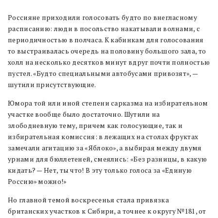
Россияне приходили голосовать будто по внегласному
расписанию: люди в посольство накатывали волнами, с
периодичностью в полчаса. К кабинкам для голосования
то выстраивалась очередь на половину большого зала, то
холл на несколько десятков минут вдруг почти полностью
пустел. «Будто специальными автобусами привозят», —
шутили присутствующие.
Юмора той или иной степени сарказма на избирательном
участке вообще было достаточно. Шутили на
злободневную тему, причем как голосующие, так и
избирательная комиссия: в лежащих на столах фруктах
замечали агитацию за «Яблоко», а выбирая между двумя
урнами для бюллетеней, смеялись: «Без разницы, в какую
кидать? — Нет, ты что! В эту только голоса за «Единую
Россию» можно!»
Но главной темой воскресенья стала привязка
британских участков к Сибири, а точнее к округу №181, от