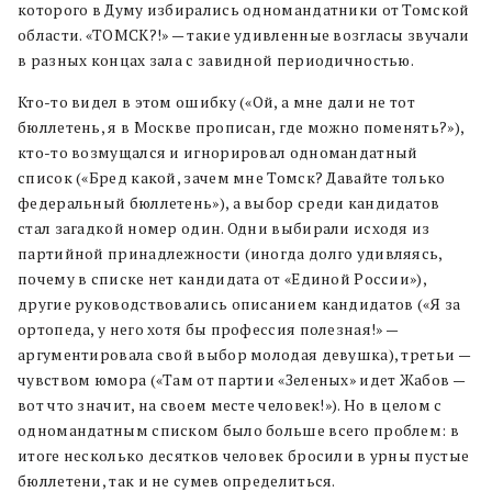
которого в Думу избирались одномандатники от Томской
области. «ТОМСК?!» — такие удивленные возгласы звучали
в разных концах зала с завидной периодичностью.
Кто-то видел в этом ошибку («Ой, а мне дали не тот
бюллетень, я в Москве прописан, где можно поменять?»),
кто-то возмущался и игнорировал одномандатный
список («Бред какой, зачем мне Томск? Давайте только
федеральный бюллетень»), а выбор среди кандидатов
стал загадкой номер один. Одни выбирали исходя из
партийной принадлежности (иногда долго удивляясь,
почему в списке нет кандидата от «Единой России»),
другие руководствовались описанием кандидатов («Я за
ортопеда, у него хотя бы профессия полезная!» —
аргументировала свой выбор молодая девушка), третьи —
чувством юмора («Там от партии «Зеленых» идет Жабов —
вот что значит, на своем месте человек!»). Но в целом с
одномандатным списком было больше всего проблем: в
итоге несколько десятков человек бросили в урны пустые
бюллетени, так и не сумев определиться.