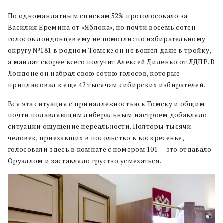
По одномандатным спискам 52% проголосовало за
Василия Еремина от «Яблока», но почти восемь сотен
голосов лондонцев ему не помогли: по избирательному
округу №181 в родном Томске он не вошел даже в тройку,
а мандат скорее всего получит Алексей Диденко от ЛДПР. В
Лондоне он набрал свою сотню голосов, которые
приплюсовал к еще 42 тысячам сибирских избирателей.
Вся эта ситуация с принадлежностью к Томску и общим
почти подавляющим либеральным настроем добавляло
ситуации ощущение нереальности. Полторы тысячи
человек, приехавших в посольство в воскресенье,
голосовали здесь в комнате с номером 101 — это отдавало
Оруэллом и заставляло грустно усмехаться.