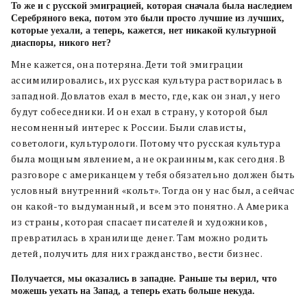
То же и с русской эмиграцией, которая сначала была наследием
Серебряного века, потом это были просто лучшие из лучших,
которые уехали, а теперь, кажется, нет никакой культурной
диаспоры, никого нет?
Мне кажется, она потеряна. Дети той эмиграции
ассимилировались, их русская культура растворилась в
западной. Довлатов ехал в место, где, как он знал, у него
будут собеседники. И он ехал в страну, у которой был
несомненный интерес к России. Были слависты,
советологи, культурологи. Потому что русская культура
была мощным явлением, а не окраинным, как сегодня. В
разговоре с американцем у тебя обязательно должен быть
условный внутренний «кольт». Тогда он у нас был, а сейчас
он какой-то выдуманный, и всем это понятно. А Америка
из страны, которая спасает писателей и художников,
превратилась в хранилище денег. Там можно родить
детей, получить для них гражданство, вести бизнес.
Получается, мы оказались в западне. Раньше ты верил, что
можешь уехать на Запад, а теперь ехать больше некуда.