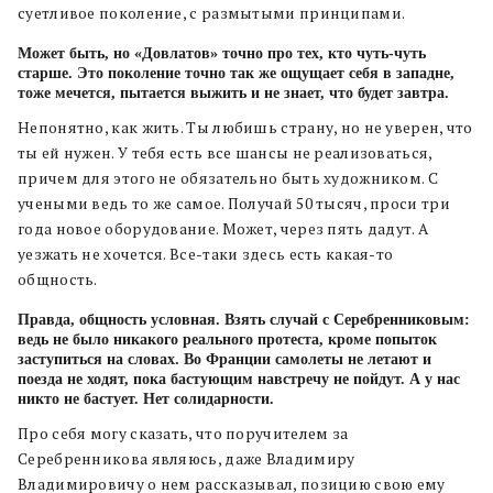
суетливое поколение, с размытыми принципами.
Может быть, но «Довлатов» точно про тех, кто чуть-чуть
старше. Это поколение точно так же ощущает себя в западне,
тоже мечется, пытается выжить и не знает, что будет завтра.
Непонятно, как жить. Ты любишь страну, но не уверен, что
ты ей нужен. У тебя есть все шансы не реализоваться,
причем для этого не обязательно быть художником. С
учеными ведь то же самое. Получай 50 тысяч, проси три
года новое оборудование. Может, через пять дадут. А
уезжать не хочется. Все-таки здесь есть какая-то
общность.
Правда, общность условная. Взять случай с Серебренниковым:
ведь не было никакого реального протеста, кроме попыток
заступиться на словах. Во Франции самолеты не летают и
поезда не ходят, пока бастующим навстречу не пойдут. А у нас
никто не бастует. Нет солидарности.
Про себя могу сказать, что поручителем за
Серебренникова являюсь, даже Владимиру
Владимировичу о нем рассказывал, позицию свою ему