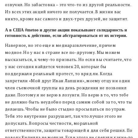
озвучил. Но забастовка – это что-то из другой реальности.
Из всех этих акций ничего не получается. В жизни вас
никто, кроме вас самого и двух-трех друзей, не защитит.
А в США #metoo и другие акции показывают солидарность и
готовность к действию, если абстрагироваться от их истерии.
Наверное, но это еще и медиаразвлечение, причем
модное. Но у нас в стране все по-другому. Мы можем
высказаться, к чему-то призвать. Но если вы считаете, что
у нас сегодня найдется человек 20, которые бы
поддержали реальный протест, то вряд ли. Когда
запретили «Мой друг Иван Лапшин», моему отцу ни один
член съемочной группы на день рождения не позвонил
даже. Поэтому я не верю в лозунги. Но верю в то, что тебе
не должно быть неудобно перед самим собой за то, что ты
делаешь. Чтобы не было стыдно просыпаться по утрам.
Тебя это внутренне разрушает, так что лучше этого не
допускать. Вопросы честности, моральной
ответственности, защиты товарищей я для себя решил. По
поводу Кирилла не молчал. Если этого не сделали какие-то