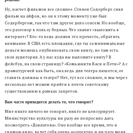
Ну, насчет фильмов все сложнее. Стивен Содерберг снял
фильм на айфон, но он к этому моменту уже был
Содербергом, так что там другое дело совсем. Но вообще,
это разговор в пользу бедных. Что значит «выложить в
интернет»? Кто-то ведь должен это прочесть, обратить
внимание. В США есть площадки, где ты за минимальные
деньги можешь опубликовать свою книгу, но там есть
своя аудитория. А у нас куда вы выложите книгу? В
фейсбук, на свою страницу? «Комьюнити Васи и Пети»? А с
драматургией как быть, она ведь для театра пишется, ее
ставить должны в театре? Нет, тут все сложнее, и мы через
несколько лет можем прийти к почти советскому
существованию в рамках запретов.
Вам часто приходится делать то, что говорят?
Мне никто ничего не говорит, никто не цензурирует.
Министерство культуры ни разу не попросило дать
посмотреть «Довлатова». Оно вообще все время, что я
снимаю кино, ведет себя очень корректно и ни разу меня