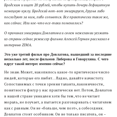
Бродским и ищет 20 рублей, чтобы купить дочери дефицитную
немецкую куклу. Бродский вот-вот эмигрирует, друзья либо
последуют за ним, либо сопьются. Все практически такое же,
как сейчас. Или кое-что все-таки поменялось?
О причинах эмиграции Довлатова и своем нежелании уезжать
из страны сейчас режиссер фильма Алексей Герман рассказал в
интервью
ZIMA
.
Это уже третий фильм про Довлатова, вышедший за последние
несколько лет, после фильмов Либерова и Говорухина. С чего
вдруг такой интерес именно сейчас?
Не знаю. Может, накопилось какое-то критическое число
людей, которые его любят… Ладно, давайте начистоту.
Сопоставимых с точки зрения таланта, лаконичности,
понятности фигур у нас практически нет. Потом, Довлатов
в нашей стране уникален хотя бы тем, что не читает
мораль, не поучает, а пытается разговаривать с читателем
как с равным. Он не «больше, чем поэт», а собеседник.
Довлатов стоит особняком. Он не только писатель, он –