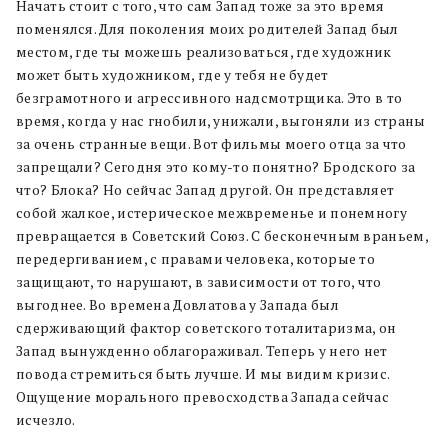
Начать стоит с того, что сам Запад тоже за это время
поменялся. Для поколения моих родителей Запад был
местом, где ты можешь реализоваться, где художник
может быть художником, где у тебя не будет
безграмотного и агрессивного надсмотрщика. Это в то
время, когда у нас гнобили, унижали, выгоняли из страны
за очень странные вещи. Вот фильмы моего отца за что
запрещали? Сегодня это кому-то понятно? Бродского за
что? Блока? Но сейчас Запад другой. Он представляет
собой жалкое, истерическое межвременье и понемногу
превращается в Советский Союз. С бесконечным враньем,
передергиванием, с правами человека, которые то
защищают, то нарушают, в зависимости от того, что
выгоднее. Во времена Довлатова у Запада был
сдерживающий фактор советского тоталитаризма, он
Запад вынужденно облагораживал. Теперь у него нет
повода стремиться быть лучше. И мы видим кризис.
Ощущение морального превосходства Запада сейчас
исчезло.