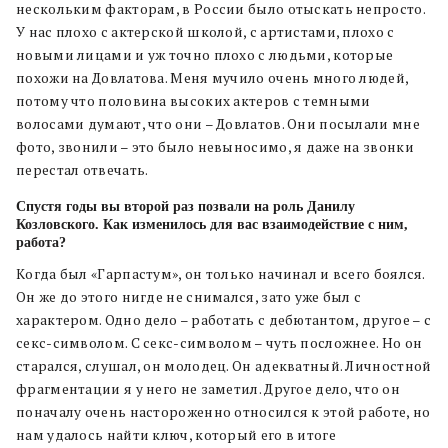
нескольким факторам, в России было отыскать непросто.
У нас плохо с актерской школой, с артистами, плохо с
новыми лицами и уж точно плохо с людьми, которые
похожи на Довлатова. Меня мучило очень много людей,
потому что половина высоких актеров с темными
волосами думают, что они – Довлатов. Они посылали мне
фото, звонили – это было невыносимо, я даже на звонки
перестал отвечать.
Спустя годы вы второй раз позвали на роль Данилу
Козловского. Как изменилось для вас взаимодействие с ним,
работа?
Когда был «Гарпастум», он только начинал и всего боялся.
Он же до этого нигде не снимался, зато уже был с
характером. Одно дело – работать с дебютантом, другое – с
секс-символом. С секс-символом – чуть посложнее. Но он
старался, слушал, он молодец. Он адекватный. Личностной
фрагментации я у него не заметил. Другое дело, что он
поначалу очень настороженно относился к этой работе, но
нам удалось найти ключ, который его в итоге