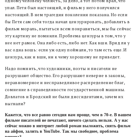
одному человеку челюсть, за дело, а тот потом врал, что
упал. Петя был настоящий, и фильм у него получился
настоящий. В нем трагедия поколения показана. Но если
бы Петя сам себя тогда начал цензурировать, добавлять в
фильм мораль, пытаться всем понравиться, мы бы сейчас
эту картину не помнили. Проблема цензуры в том, что у
нее нет рамок. Она либо есть, либо нет. Как вши. Вряд ли у
вас одна вошь: если уж одну поймали, то там есть еще. И
цензура, как и вши, ни к чему хорошему не приведет.
Надо помнить, что художники, поэты и писатели не
разрушают общество. Его разрушают неверие в законы,
неравномерное и несправедливое распределение благ,
сомнение в справедливости государственной машины.
Довлатов и Бродский не были диссидентами, зачем их
выгнали?
Кажется, что все равно сегодня нам проще, чем в 70-е. В вашем
фильме писателей не печатают, ничего сделать нельзя. А у нас
сейчас можно в интернет любой роман выложить, снять фильм
на айфон, залить в YouTube. Так мы свободнее, проблема
решена?