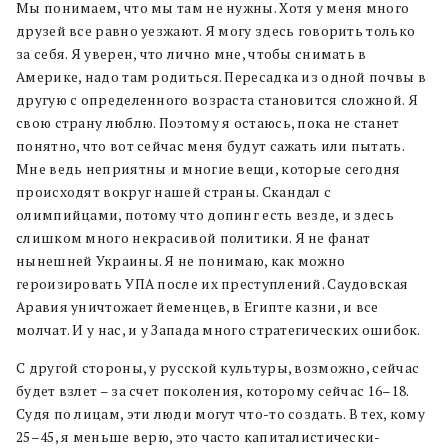
Мы понимаем, что мы там не нужны. Хотя у меня много
друзей все равно уезжают. Я могу здесь говорить только
за себя. Я уверен, что лично мне, чтобы снимать в
Америке, надо там родиться. Пересадка из одной почвы в
другую с определенного возраста становится сложной. Я
свою страну люблю. Поэтому я остаюсь, пока не станет
понятно, что вот сейчас меня будут сажать или пытать.
Мне ведь неприятны и многие вещи, которые сегодня
происходят вокруг нашей страны. Скандал с
олимпийцами, потому что допинг есть везде, и здесь
слишком много некрасивой политики. Я не фанат
нынешней Украины. Я не понимаю, как можно
героизировать УПА после их преступлений. Саудовская
Аравия уничтожает йеменцев, в Египте казни, и все
молчат. И у нас, и у Запада много стратегических ошибок.
С другой стороны, у русской культуры, возможно, сейчас
будет взлет – за счет поколения, которому сейчас 16–18.
Судя по лицам, эти люди могут что-то создать. В тех, кому
25–45, я меньше верю, это часто капиталистически-