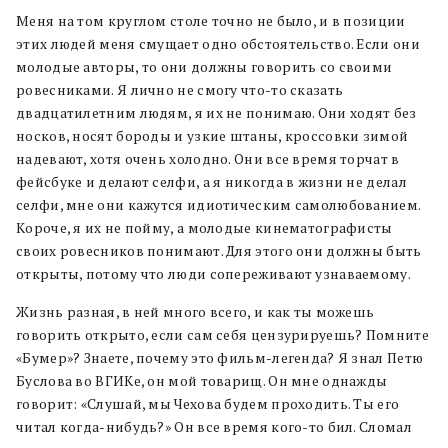
Меня на том круглом столе точно не было, и в позиции
этих людей меня смущает одно обстоятельство. Если они
молодые авторы, то они должны говорить со своими
ровесниками. Я лично не смогу что-то сказать
двадцатилетним людям, я их не понимаю. Они ходят без
носков, носят бороды и узкие штаны, кроссовки зимой
надевают, хотя очень холодно. Они все время торчат в
фейсбуке и делают селфи, а я никогда в жизни не делал
селфи, мне они кажутся идиотическим самолюбованием.
Короче, я их не пойму, а молодые кинематографисты
своих ровесников понимают. Для этого они должны быть
открыты, потому что люди сопереживают узнаваемому.
Жизнь разная, в ней много всего, и как ты можешь
говорить открыто, если сам себя цензурируешь? Помните
«Бумер»? Знаете, почему это фильм-легенда? Я знал Петю
Буслова во ВГИКе, он мой товарищ. Он мне однажды
говорит: «Слушай, мы Чехова будем проходить. Ты его
читал когда-нибудь?» Он все время кого-то бил. Сломал