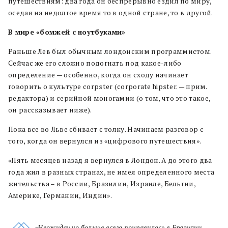
путешествиям: два года он беспрерывно ездил по миру,
оседая на недолгое время то в одной стране, то в другой.
В мире «бомжей с ноутбуками»
Раньше Лев был обычным лондонским программистом.
Сейчас же его сложно подогнать под какое-либо
определение — особенно, когда он сходу начинает
говорить о культуре corpster (corporate hipster. — прим.
редактора) и серийной моногамии (о том, что это такое,
он рассказывает ниже).
Пока все во Льве сбивает с толку. Начинаем разговор с
того, когда он вернулся из «цифрового путешествия».
«Пять месяцев назад я вернулся в Лондон. А до этого два
года жил в разных странах, не имея определенного места
жительства – в России, Бразилии, Израиле, Бельгии,
Америке, Германии, Индии».
«Неожиданно больше всего понравилось в Бразилии.