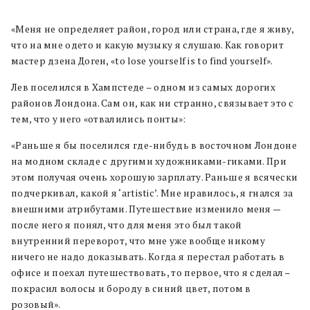
«Меня не определяет район, город или страна, где я живу,
что на мне одето и какую музыку я слушаю. Как говорит
мастер дзена Доген, «to lose yourself is to find yourself».
Лев поселился в Хампстеде – одном из самых дорогих
районов Лондона. Сам он, как ни странно, связывает это с
тем, что у него «отвалились понты»:
«Раньше я бы поселился где-нибудь в восточном Лондоне
на модном складе с другими художниками-гиками. При
этом получая очень хорошую зарплату. Раньше я всячески
подчеркивал, какой я ‘artistic’. Мне нравилось, я гнался за
внешними атрибутами. Путешествие изменило меня —
после него я понял, что для меня это был такой
внутренний переворот, что мне уже вообще никому
ничего не надо доказывать.
Когда я перестал работать в
офисе и поехал путешествовать, то первое, что я сделал –
покрасил волосы и бороду в синий цвет, потом в
розовый».