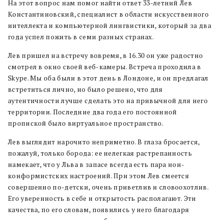
На этот вопрос нам помог найти ответ 33-летний Лев
Константиновский, специалист в области искусственного
интеллекта и компьютерной лингвистики, который за два
года успел пожить в семи разных странах.
Лев пришел на встречу вовремя, в 16.30 он уже радостно
смотрел в окно своей веб-камеры. Встреча проходила в
Skype. Мы оба были в этот день в Лондоне, и он предлагал
встретиться лично, но было решено, что для
аутентичности лучше сделать это на привычной для него
территории. Последние два года его постоянной
пропиской было виртуальное пространство.
Лев выглядит нарочито неприметно. В глаза бросается,
пожалуй, только борода: ее нелегкая растрепанность
намекает, что у Льва в запасе всегда есть пара нон-
конформистских настроений. При этом Лев смеется
совершенно по-детски, очень приветлив и словоохотлив.
Его уверенность в себе и открытость располагают. Эти
качества, по его словам, появились у него благодаря