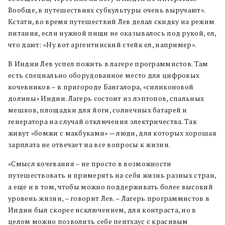
Вообще, в путешествиях субкультуры очень выручают».
Кстати, во время путешествий Лев делал скидку на режим
питания, если нужной пищи не оказывалось под рукой, ел,
что дают: «Ну вот аргентинский стейк ел, например».
В Индии Лев успел пожить в лагере программистов. Там
есть специально оборудованное место для цифровых
кочевников – в пригороде Бангалора, «силиконовой
долины» Индии. Лагерь состоит из лэптопов, спальных
мешков, площадки для йоги, солнечных батарей и
генератора на случай отключения электричества. Так
живут «бомжи с макбуками» — люди, для которых хорошая
зарплата не отвечает на все вопросы к жизни.
«Смысл кочевания – не просто в возможности
путешествовать и примерять на себя жизнь разных стран,
а еще и в том, чтобы можно поддерживать более высокий
уровень жизни, – говорит Лев. – Лагерь программистов в
Индии был скорее исключением, для контраста, но в
целом можно позволить себе пентхаус с красивым