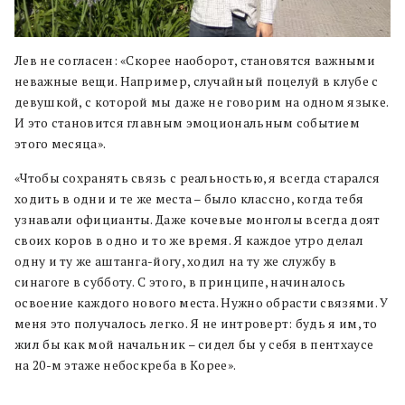
Лев не согласен: «Скорее наоборот, становятся важными
неважные вещи. Например, случайный поцелуй в клубе с
девушкой, с которой мы даже не говорим на одном языке.
И это становится главным эмоциональным событием
этого месяца».
«Чтобы сохранять связь с реальностью, я всегда старался
ходить в одни и те же места – было классно, когда тебя
узнавали официанты. Даже кочевые монголы всегда доят
своих коров в одно и то же время. Я каждое утро делал
одну и ту же аштанга-йогу, ходил на ту же службу в
синагоге в субботу. С этого, в принципе, начиналось
освоение каждого нового места. Нужно обрасти связями. У
меня это получалось легко. Я не интроверт: будь я им, то
жил бы как мой начальник – сидел бы у себя в пентхаусе
на 20-м этаже небоскреба в Корее».