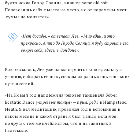
будто искал Город Солнца, а нашел same old shit.
Перевозишь себя с места на место, но от перемены мест
сумма не меняется».
«Нет досады, – отвечает Лев. – Мир един, и это
прекрасно. А что до Города Солнца, я буду строить его
вокруг себя, здесь, в Лондоне».
Как оказалось, Лев уже начал строить свою идеальную
утопию, собирать ее по кусочкам из разных опытов своих
путешествий.
«На Новый год нас дюжина человек танцевала Sober
Ecstatic Dance
(«трезвые танцы» — прим. ред.)
в Hampstead
Heath. Я вел медитацию, провожая год и вспоминая в
каком месяце в какой стране я был. Танцы вела моя
подруга с тем же плейлистом, что и на занятиях в
Гватемале.