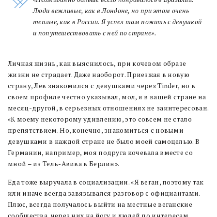
Люди вежливые, как в Лондоне, но при этом очень
теплые, как в России. Я успел там пожить с девушкой
и попутешествовать с ней по стране».
Личная жизнь, как выяснилось, при кочевом образе
жизни не страдает. Даже наоборот. Приезжая в новую
страну, Лев знакомился с девушками через Tinder, но в
своем профиле честно указывал, мол, я в вашей стране на
месяц-другой, в серьезных отношениях не заинтересован.
«К моему некоторому удивлению, это совсем не стало
препятствием. Но, конечно, знакомиться с новыми
девушками в каждой стране не было моей самоцелью. В
Германии, например, моя подруга кочевала вместе со
мной – из Тель-Авива в Берлин».
Еда тоже выручала в социализации. «Я веган, поэтому так
или иначе всегда завязывался разговор с официантами.
Плюс, всегда получалось выйти на местные веганские
сообщества, через них на йогу и людей по интересам.