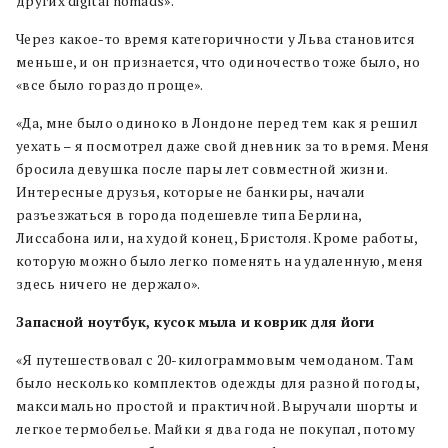
других digital nomads».
Через какое-то время категоричности у Льва становится
меньше, и он признается, что одиночество тоже было, но
«все было гораздо проще».
«Да, мне было одиноко в Лондоне перед тем как я решил
уехать – я посмотрел даже свой дневник за то время. Меня
бросила девушка после пары лет совместной жизни.
Интересные друзья, которые не банкиры, начали
разъезжаться в города подешевле типа Берлина,
Лиссабона или, на худой конец, Бристоля. Кроме работы,
которую можно было легко поменять на удаленную, меня
здесь ничего не держало».
Запасной ноутбук, кусок мыла и коврик для йоги
«Я путешествовал с 20-килограммовым чемоданом. Там
было несколько комплектов одежды для разной погоды,
максимально простой и практичной. Выручали шорты и
легкое термобелье. Майки я два года не покупал, потому