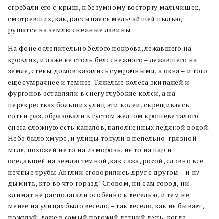
сгребали его с крыш, к безумному восторгу мальчишек,
смотревших, как, рассыпаясь мельчайшей пылью,
рушатся на землю снежные лавины.
На фоне ослепительно белого покрова, лежавшего на
кровлях, и даже не столь белоснежного – лежавшего на
земле, стены домов казались сумрачными, а окна – и того
еще сумрачнее и темнее. Тяжелые колеса экипажей и
фургонов оставляли в снегу глубокие колеи, а на
перекрестках больших улиц эти колеи, скрещиваясь
сотни раз, образовали в густом желтом крошеве талого
снега сложную сеть каналов, наполненных ледяной водой.
Небо было хмуро, и улицы тонули в пепельно-грязной
мгле, похожей не то на изморозь, не то на пар и
оседавшей на землю темной, как сажа, росой, словно все
печные трубы Англии сговорились друг с другом – и ну
дымить, кто во что горазд! Словом, ни сам город, ни
климат не располагали особенно к веселью, и тем не
менее на улицах было весело, – так весело, как не бывает,
пожалуй, даже в самый погожий летний день, когда