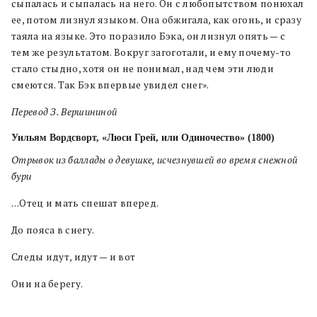
сыпалась и сыпалась на него. Он с любопытством понюхал
ее, потом лизнул языком. Она обжигала, как огонь, и сразу
таяла на языке. Это поразило Бэка, он лизнул опять — с
тем же результатом. Вокруг загоготали, и ему почему-то
стало стыдно, хотя он не понимал, над чем эти люди
смеются. Так Бэк впервые увидел снег».
Перевод З. Вершининой
Уильям Вордсворт, «Люси Грей, или Одиночество» (1800)
Отрывок из баллады о девушке, исчезнувшей во время снежной
бури
…Отец и мать спешат вперед.
До пояса в снегу.
Следы идут, идут — и вот
Они на берегу.