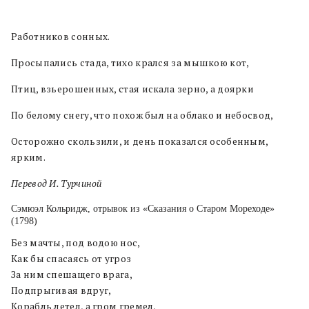
Работников сонных.
Просыпались стада, тихо крался за мышкою кот,
Птиц, взьерошенных, стая искала зерно, а доярки
По белому снегу, что похож был на облако и небосвод,
Осторожно скользили, и день показался особенным,
ярким.
Перевод И. Турчиной
Сэмюэл Кольридж, отрывок из «Сказания о Старом Мореходе»
(1798)
Без мачты, под водою нос,
Как бы спасаясь от угроз
За ним спешащего врага,
Подпрыгивая вдруг,
Корабль летел, а гром гремел,