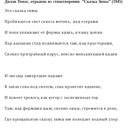
Дилан Томас, отрывок из стихотворения “Сказка Зимы” (
1945)
Это сказка зимы
Пробивается свет сквозь метель, над озерами
И поля уплывают от фермы вдаль, в чашу долин.
Пар дыхания стад поднимается там, над просторами,
Словно призрачный парус, неясно мелькнувший вдали.
И звезды замерзшие падают
В запах сена под снегом, сова пролетит вдалеке,
И повеет тревога, как ветер с заснеженных гор.
Там, над фермами дым, словно овцы, стремится к реке,
Где прощальную сказку зимы им поведает водный узор.