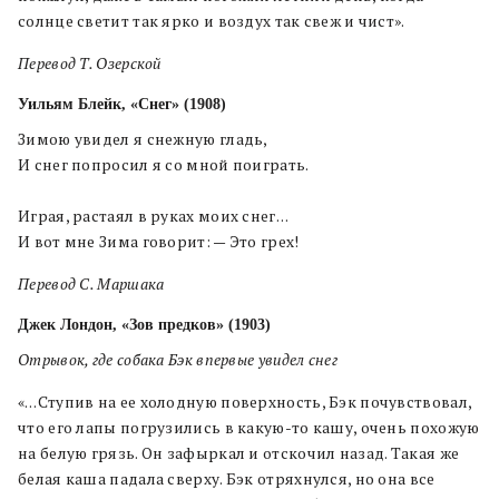
солнце светит так ярко и воздух так свеж и чист».
Перевод Т. Озерской
Уильям Блейк, «Снег» (1908)
Зимою увидел я снежную гладь,
И снег попросил я со мной поиграть.
Играя, растаял в руках моих снег…
И вот мне Зима говорит: — Это грех!
Перевод С. Маршака
Джек Лондон, «Зов предков» (1903)
Отрывок, где собака Бэк впервые увидел снег
«…Ступив на ее холодную поверхность, Бэк почувствовал,
что его лапы погрузились в какую-то кашу, очень похожую
на белую грязь. Он зафыркал и отскочил назад. Такая же
белая каша падала сверху. Бэк отряхнулся, но она все