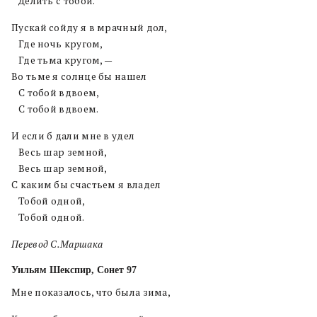
Делить с тобой.
Пускай сойду я в мрачный дол,
Где ночь кругом,
Где тьма кругом, —
Во тьме я солнце бы нашел
С тобой вдвоем,
С тобой вдвоем.
И если б дали мне в удел
Весь шар земной,
Весь шар земной,
С каким бы счастьем я владел
Тобой одной,
Тобой одной.
Перевод С.Маршака
Уильям Шекспир, Сонет 97
Мне показалось, что была зима,