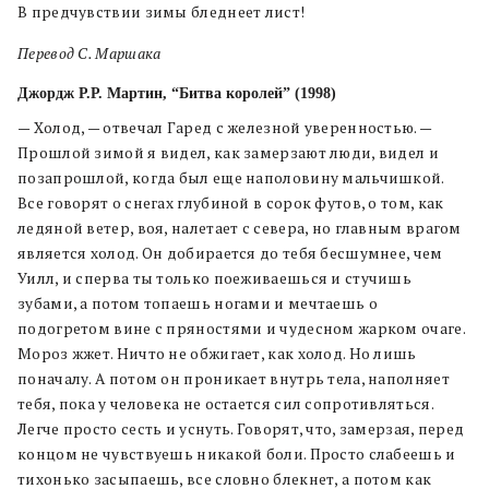
В предчувствии зимы бледнеет лист!
Перевод С. Маршака
Джордж Р.Р. Мартин, “Битва королей” (1998)
— Холод, — отвечал Гаред с железной уверенностью. —
Прошлой зимой я видел, как замерзают люди, видел и
позапрошлой, когда был еще наполовину мальчишкой.
Все говорят о снегах глубиной в сорок футов, о том, как
ледяной ветер, воя, налетает с севера, но главным врагом
является холод. Он добирается до тебя бесшумнее, чем
Уилл, и сперва ты только поеживаешься и стучишь
зубами, а потом топаешь ногами и мечтаешь о
подогретом вине с пряностями и чудесном жарком очаге.
Мороз жжет. Ничто не обжигает, как холод. Но лишь
поначалу. А потом он проникает внутрь тела, наполняет
тебя, пока у человека не остается сил сопротивляться.
Легче просто сесть и уснуть. Говорят, что, замерзая, перед
концом не чувствуешь никакой боли. Просто слабеешь и
тихонько засыпаешь, все словно блекнет, а потом как