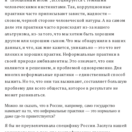
и “глобальным югом”, ассоциируется с темными
человеческими инстинктами. Так,
коррупционные
практики часто приписывают зависти, жадности —
словом, черной стороне человеческой натуры. А на самом
деле эти практики часто происходят из-за нашего
альтруизма, из-за того, что мы хотим быть хорошим
другом или хорошим сыном. Что мы обнаружили в наших
данных, и что, как мне кажется, уникально — это что нет
плохих и хороших практик. Неформальные практики в
своей природе амбивалентны. Это означает, что они
являются и решением, и проблемой одновременно. Для
многих неформальные практики — единственный способ
выжить. Но то, что они так выживают, составляет большую
проблему для всего общества, которое в результате не
может развиваться.
Можно ли сказать, что в России, например, само государство
намекает на то, что неформальные практики — это нормально и
даже где-то приветствуется?
Я бы не преувеличивала специфику России. Заслуга нашей