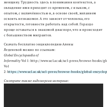
женщину. Трудность здесь в понимании контекстов, а
овладение ими приходит со временем, с языком, с
опытом, с включённостью и, в основе своей, желанием
освоить незнакомое. А это зависит от человека, его
открытости, готовности работать над собой. Гораздо
проще оставаться в знакомой диаспоре, что и происходит
с большинством мигрантов.
Скачать бесплатно энциклопедию
Алены
Леденевой
можно по ссылкам:
Global Encyclopaedia of
Informality
Vol 1:
http://www.ucl.ac.uk/ucl-press/browse-books/glo
Vol
2:
https://www.ucl.ac.uk/ucl-press/browse-books/global-encyclopa
Смотрите также видеоверсию интервью: