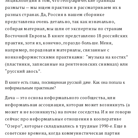
энциклопедии в том, что географические границы
размыты — мы ищем практики и рассматриваем их в
разных странах. Да, Россия в нашем сборнике
представлена очень детально, так как изначально,
собирая материал, мы шли от экспертизы по странам
Восточной Европы. В книге представлено 18 российских
практик, хотя их, конечно, гораздо больше. Меня,
например, порадовали материалы, связанные с
нонконформистскими практиками:
“музыка на костях”
(пластинки, записанные на рентгеновских снимках) или
“русский авось”.
В книге есть глава, посвященная русской даче. Как она попала к
неформальным практикам?
Дача — это основа неформального сообщества, или
неформальная ассоциация, которая может возникнуть (а
может и не возникнуть) на почве соседства. И я не говорю
сейчас про неформальные отношения в кооперативе
“Озеро”, которые складывались в трудные 1990-е. Еще в
советские времена, когда коммунистическая партия