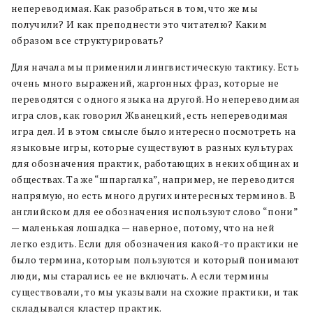
непереводимая. Как разобраться в том, что же мы
получили? И как преподнести это читателю? Каким
образом все структурировать?
Для начала мы применили лингвистическую тактику. Есть
очень много выражений, жаргонных фраз, которые не
переводятся с одного языка на другой. Но непереводимая
игра слов, как говорил Жванецкий, есть непереводимая
игра дел. И в этом смысле было интересно посмотреть на
языковые игры, которые существуют в разных культурах
для обозначения практик, работающих в неких общинах и
обществах. Та же “шпаргалка”, например, не переводится
напрямую, но есть много других интересных терминов. В
английском для ее обозначения используют слово “пони”
— маленькая лошадка — наверное, потому, что на ней
легко ездить. Если для обозначения какой-то практики не
было термина, которым пользуются и который понимают
люди, мы старались ее не включать. А если термины
существовали, то мы указывали на схожие практики, и так
складывался кластер практик.