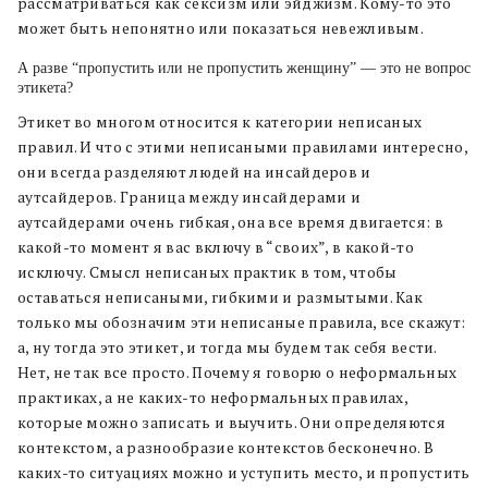
рассматриваться как сексизм или эйджизм. Кому-то это
может быть непонятно или показаться невежливым.
А разве “пропустить или не пропустить женщину” — это не вопрос
этикета?
Этикет во многом относится к категории неписаных
правил. И что с этими неписаными правилами интересно,
они всегда разделяют людей на инсайдеров и
аутсайдеров. Граница между инсайдерами и
аутсайдерами очень гибкая, она все время двигается: в
какой-то момент я вас включу в “своих”, в какой-то
исключу. Смысл неписаных практик в том, чтобы
оставаться неписаными, гибкими и размытыми. Как
только мы обозначим эти неписаные правила, все скажут:
а, ну тогда это этикет, и тогда мы будем так себя вести.
Нет, не так все просто. Почему я говорю о неформальных
практиках, а не каких-то неформальных правилах,
которые можно записать и выучить. Они определяются
контекстом, а разнообразие контекстов бесконечно. В
каких-то ситуациях можно и уступить место, и пропустить