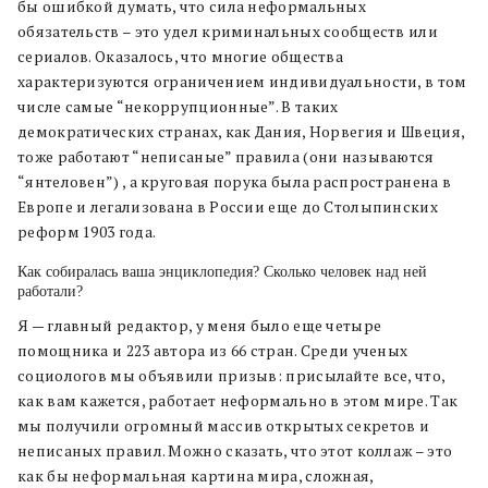
бы ошибкой думать, что сила неформальных
обязательств – это удел криминальных сообществ или
сериалов. Оказалось, что многие общества
характеризуются ограничением индивидуальности, в том
числе самые “некоррупционные”. В таких
демократических странах, как Дания, Норвегия и Швеция,
тоже работают “неписаные” правила (они называются
“янтеловен”) , а круговая порука была распространена в
Европе и легализована в России еще до Столыпинских
реформ 1903 года.
Как собиралась ваша энциклопедия? Сколько человек над ней
работали?
Я — главный редактор, у меня было еще четыре
помощника и 223 автора из 66 стран. Среди ученых
социологов мы объявили призыв: присылайте все, что,
как вам кажется, работает неформально в этом мире. Так
мы получили огромный массив открытых секретов и
неписаных правил. Можно сказать, что этот коллаж – это
как бы неформальная картина мира, сложная,