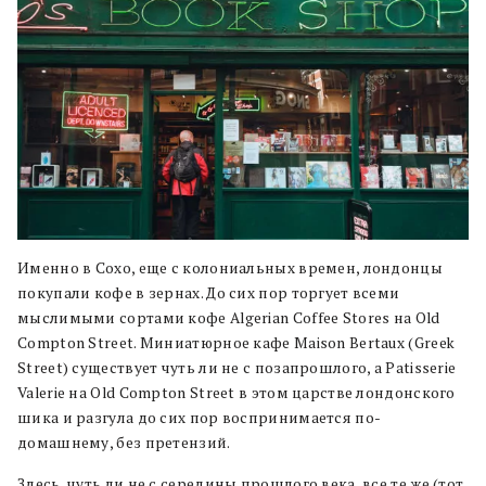
Именно в Сохо, еще с колониальных времен, лондонцы
покупали кофе в зернах. До сих пор торгует всеми
мыслимыми сортами кофе Algerian Coffee Stores на Old
Compton Street. Миниатюрное кафе Maison Bertaux (Greek
Street) существует чуть ли не с позапрошлого, а Patisserie
Valerie на Old Compton Street в этом царстве лондонского
шика и разгула до сих пор воспринимается по-
домашнему, без претензий.
Здесь, чуть ли не с середины прошлого века, все те же (тот