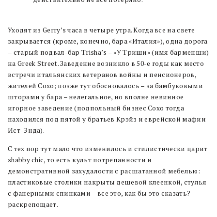
Уходят из Gerry’s часа в четыре утра. Когда все на свете
закрывается (кроме, конечно, бара «Италия»), одна дорога
– старый подвал-бар Trisha’s – «У Триши» (имя барменши)
на Greek Street. Заведение возникло в 50-е годы как место
встречи итальянских ветеранов войны и пенсионеров,
жителей Сохо; позже тут обосновалось – за бамбуковыми
шторами у бара – нелегальное, но вполне невинное
игорное заведение (подпольный бизнес Сохо тогда
находился под пятой у братьев Крэйз и еврейской мафии
Ист-Энда).
С тех пор тут мало что изменилось и стилистически царит
shabby chic, то есть культ потрепанности и
демонстративной захудалости с расшатанной мебелью:
пластиковые столики накрыты дешевой клеенкой, стулья
с фанерными спинками – все это, как бы это сказать? –
раскрепощает.