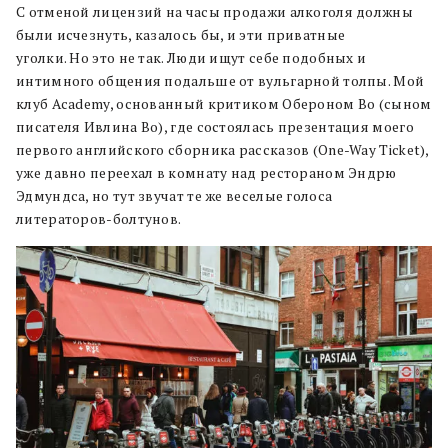
С отменой лицензий на часы продажи алкоголя должны
были исчезнуть, казалось бы, и эти приватные
уголки. Но это не так. Люди ищут себе подобных и
интимного общения подальше от вульгарной толпы. Мой
клуб Academy, основанный критиком Обероном Во (сыном
писателя Ивлина Во), где состоялась презентация моего
первого английского сборника рассказов (One-Way Ticket),
уже давно переехал в комнату над рестораном Эндрю
Эдмундса, но тут звучат те же веселые голоса
литераторов-болтунов.