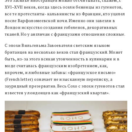
Это засилье иностранцев можно отсчитывать, скажем, с
XVI–XVII веков, когда здесь осели беженцы из гугенотов,
все те протестанты- кальвинисты из Франции, кто уцелел
после Варфоломеевской ночи. Именно они завезли в
Лондон искусство создания гобеленов, декоративных
тканей. Но у англичан с французами отношения сложные.
С эпохи Вильгельма Завоевателя светским языком
британцев на несколько веков стал французский. Может
быть, из-за этого всякая утонченность в кулинарии и в
моде считалась французским изобретением, как,
впрочем, и любовные забавы: «французское письмо»
(French letter) означает не изысканную переписку, а
заурядный презерватив. Весь Сохо с эпохи гугенотов стал
известен у лондонцев как «французский квартал».