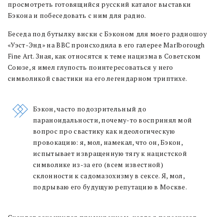
просмотреть готовящийся русский каталог выставки
Бэкона и побеседовать с ним для радио.
Беседа под бутылку виски с Бэконом для моего радиошоу
«Уэст-Энд» на BBC происходила в его галерее Marlborough
Fine Art. Зная, как относятся к теме нацизма в Советском
Союзе, я имел глупость поинтересоваться у него
символикой свастики на его легендарном триптихе.
Бэкон, часто подозрительный до
параноидальности, почему-то воспринял мой
вопрос про свастику как идеологическую
провокацию: я, мол, намекал, что он, Бэкон,
испытывает извращенную тягу к нацистской
символике из-за его (всем известной)
склонности к садомазохизму в сексе. Я, мол,
подрываю его будущую репутацию в Москве.