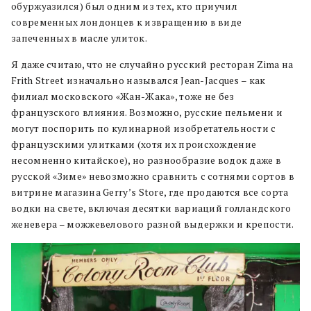
обуржуазился) был одним из тех, кто приучил
современных лондонцев к извращению в виде
запеченных в масле улиток.
Я даже считаю, что не случайно русский ресторан Zima на
Frith Street изначально назывался Jean-Jacques – как
филиал московского «Жан-Жака», тоже не без
французского влияния. Возможно, русские пельмени и
могут поспорить по кулинарной изобретательности с
французскими улитками (хотя их происхождение
несомненно китайское), но разнообразие водок даже в
русской «Зиме» невозможно сравнить с сотнями сортов в
витрине магазина Gerry’s Store, где продаются все сорта
водки на свете, включая десятки вариаций голландского
женевера – можжевелового разной выдержки и крепости.