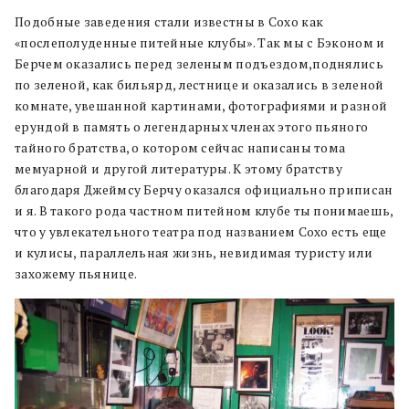
Подобные заведения стали известны в Сохо как
«послеполуденные питейные клубы». Так мы с Бэконом и
Берчем оказались перед зеленым подъездом,поднялись
по зеленой, как бильярд, лестнице и оказались в зеленой
комнате, увешанной картинами, фотографиями и разной
ерундой в память о легендарных членах этого пьяного
тайного братства, о котором сейчас написаны тома
мемуарной и другой литературы. К этому братству
благодаря Джеймсу Берчу оказался официально приписан
и я. В такого рода частном питейном клубе ты понимаешь,
что у увлекательного театра под названием Сохо есть еще
и кулисы, параллельная жизнь, невидимая туристу или
захожему пьянице.