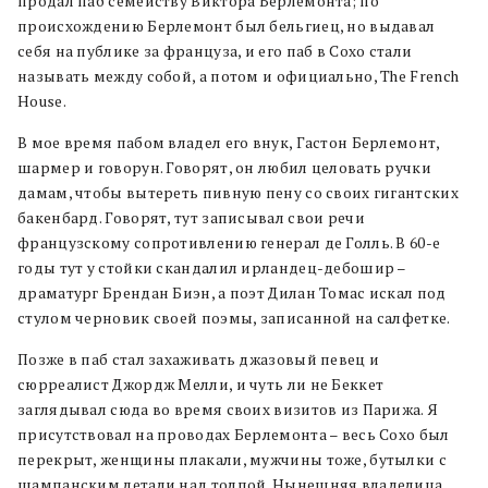
продал паб семейству Виктора Берлемонта; по
происхождению Берлемонт был бельгиец, но выдавал
себя на публике за француза, и его паб в Сохо стали
называть между собой, а потом и официально, The French
House.
В мое время пабом владел его внук, Гастон Берлемонт,
шармер и говорун. Говорят, он любил целовать ручки
дамам, чтобы вытереть пивную пену со своих гигантских
бакенбард. Говорят, тут записывал свои речи
французскому сопротивлению генерал де Голль. В 60-е
годы тут у стойки скандалил ирландец-дебошир –
драматург Брендан Биэн, а поэт Дилан Томас искал под
стулом черновик своей поэмы, записанной на салфетке.
Позже в паб стал захаживать джазовый певец и
сюрреалист Джордж Мелли, и чуть ли не Беккет
заглядывал сюда во время своих визитов из Парижа. Я
присутствовал на проводах Берлемонта – весь Сохо был
перекрыт, женщины плакали, мужчины тоже, бутылки с
шампанским летали над толпой. Нынешняя владелица