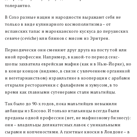
толерантно.
В Сохо разные нации и народности выражают себя не
только в виде кулинарного космополитизма – от
испанских тапас и марокканского кускуса до перуанских
севиче (ceviche) или блинов с мясом из Эритреи.
Периодически они сменяют друг друга на посту той или
иной профессии. Например, в какой-то период секс-
шопы захватила еврейская мафия (как и в Нью-Йорке), но
в конце концов (видимо, в связи с увлечением органикой
и вегетарианством) израильтяне в кооперации с арабами
открыли ресторанчики с фалафелем и хумусом, в то
время как главными сутенерами стали мальтийцы.
Так было до 90-х годов, пока мальтийцев невыжили
албанцы из Косово. И только итальянцы всегда были
преданы одной профессии (нет, не мафиозному бизнесу):
они – владельцы деликатесных лавок с уникальными
сырами и копченостями. А газетные киоски в Лондоне – в