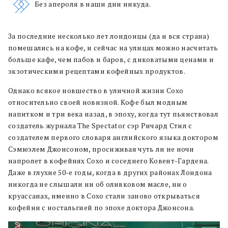
Без апероля в наши дни никуда.
За последние несколько лет лондонцы (да и вся страна)
помешались на кофе, и сейчас на улицах можно насчитать
больше кафе, чем пабов и баров, с диковатыми ценами и
экзотическими рецептами кофейных продуктов.
Однако всякое новшество в уличной жизни Сохо
относительно своей новизной. Кофе был модным
напитком и три века назад, в эпоху, когда тут пьянствовал
создатель журнала The Spectator сэр Ричард Стил с
создателем первого словаря английского языка доктором
Сэмюэлем Джонсоном, просиживая чуть ли не ночи
напролет в кофейнях Сохо и соседнего Ковент-Гардена.
Даже в глухие 50-е годы, когда в других районах Лондона
никогда не слышали ни об оливковом масле, ни о
круассанах, именно в Сохо стали заново открываться
кофейни с ностальгией по эпохе доктора Джонсона.