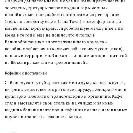
Снаружи дышалось легче, но улицы были практически не
освещены, тротуары загромождали горы черных
помойных мешков, набитых отбросами из ресторанов
(ведь по соседству еще и China Town), и свет фар иногда
высвечивал юркую крысу, пробегавшую между ними. До
меня в те годы еще не дошло, что я попал в
Великобританию в эпоху тяжелейшего кризиса –
всеобщих забастовок (включая забастовку мусорщиков),
панков и терроризма. Эпоха эта вошла в историю цитатой
из Шекспира как «Зима тревоги нашей».
Кофейни с ностальгией
Сейчас мусор тут убирают как минимум два раза в сутки,
витрины сияют, все открыто, все наружу, демократично и
вульгарно, элегантно, транcгендерно и органично. Кафе
стали выставлять свои столики на улицах и за ними
видишь больше лэптопов и кофейных чашек, чем пивных
кружек и граненых стаканов с виски.