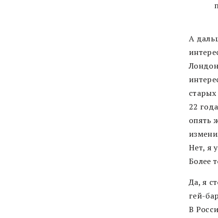
А даль
интерес
Лондоне
интерес
старых
22 года
опять ж
изменил
Нет, я 
Более т
Да, я с
гей-бар
В Росси