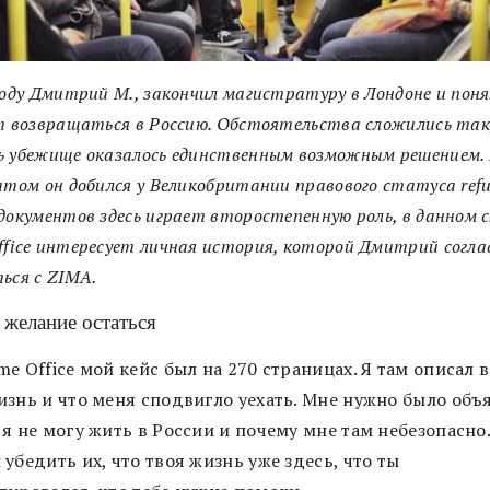
году Дмитрий М., закончил магистратуру в Лондоне и поня
т возвращаться в Россию. Обстоятельства сложились так
ь убежище оказалось единственным возможным решением.
атом он добился у Великобритании правового статуса refu
документов здесь играет второстепенную роль, в данном с
fice интересует личная история, которой Дмитрий согла
ься с ZIMA.
 желание остаться
e Office мой кейс был на 270 страницах. Я там описал 
изнь и что меня сподвигло уехать. Мне нужно было объ
я не могу жить в России и почему мне там небезопасно
убедить их, что твоя жизнь уже здесь, что ты