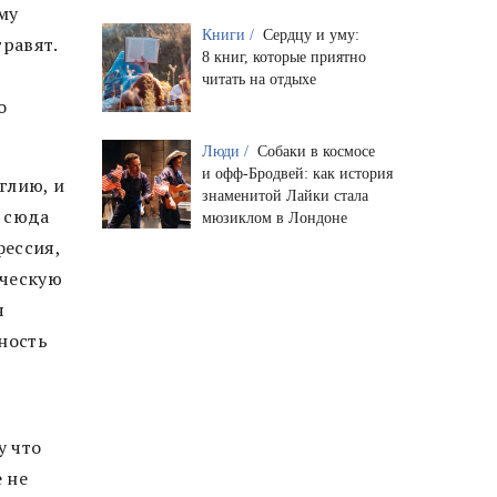
му
Книги /
Сердцу и уму:
травят.
8 книг, которые приятно
читать на отдыхе
о
Люди /
Собаки в космосе
и офф-Бродвей: как история
глию, и
знаменитой Лайки стала
л сюда
мюзиклом в Лондоне
фессия,
нческую
я
ность
у что
 не