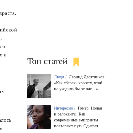
зраста.
сийской
,
мою
о в
Топ статей
Люди /
Леонид Десятников:
«Как сберечь красоту, чтоб
не уходила бы от нас…»
о я
Интересно /
Гомер, Нолан
и релоканты. Как
алось
современные эмигранты
повторяют путь Одиссея
ня