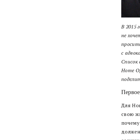
В 2015 
не хоче
просит
с адвок
Список 
Home Of
поделит
Первое
Для Hom
свою ж
почему 
должен 