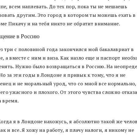
е, всем наплевать. До тех пор, пока ты не мешаешь
вовать другим. Это город в котором ты можешь ехать в
ме Пикачу и на тебя никто не обратит внимание.
щение в Россию
ез три с половиной года закончился мой бакалавриат в
, а вместе с ним и виза. Как назло еще и паспорт необ
енять. Нужно было возвращаться в Россию. На неопред
Но за эти годы в Лондоне я привык к тому, что я не
енец и не моральный урод, что со мной все нормально,
его ужасного и плохого. От этого чувства сложно отказа
а время.
Когда я в Лондоне нахожусь, я абсолютно такой же челов
как и все. Я хожу на работу, я плачу налоги, я никому не