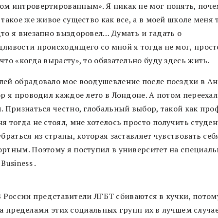
ом интровертированным». Я никак не мог понять, поче
 такое же живое существо как все, а в моей школе меня 
дто я внезапно выздоровел… Думать и гадать о
дливости происходящего со мной я тогда не мог, прост
что «когда вырасту», то обязательно буду здесь жить.
лей обрадовало мое воодушевление после поездки в Ан
ор я проводил каждое лето в Лондоне. А потом перееха
. Признаться честно, глобальный выбор, такой как про
я тогда не стоял, мне хотелось просто получить студе
убраться из страны, которая заставляет чувствовать себ
ортным. Поэтому я поступил в университет на специаль
Business .
В России представители ЛГБТ сбиваются в кучки, потом
за пределами этих социальных групп их в лучшем случае