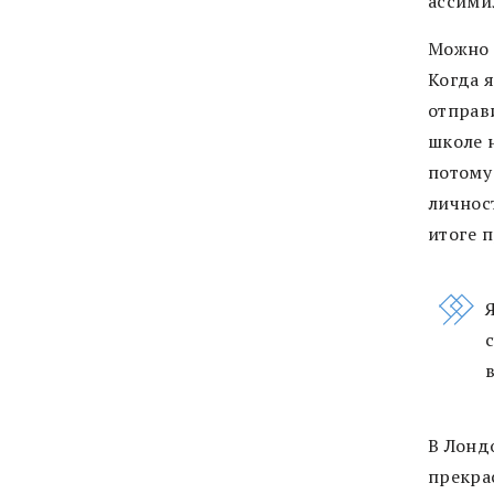
ассими
Можно с
Когда я
отправи
школе 
потому
личност
итоге 
В Лондо
прекра