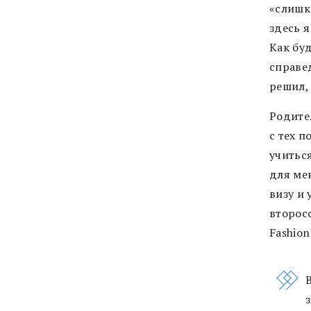
«слишк
здесь я
Как бу
справе
решил, 
Родите
с тех п
учиться
для мен
визу и 
второс
Fashion 