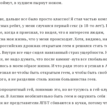
поймут, в худшем пырнут ножом.
ше, дальше все было просто классно! Я стал частью ком
ных ребят, у меня случился первый секс (в 18-то лет!). 
, когда я приезжал, то видел, что я интересен людям,
на моя жизнь, что у меня происходит. Хотя, видимо, н
 российских дрожжах открытым геем я решился стать т
. Внутри все еще сидел навязанный страх ущербности. 
е, не надо думать, что после каминг-аута все глобальн
ось в моем образе жизни. И что ради этого я уезжал в 
уезжал не чтобы быть открытым геем, а чтобы быть сво
ого, я не разделяю стиль жизни большинства геев.
топроцентный гей, понимаю это, но не тусуюсь в гей-кл
ах. В Англии необязательно быть геем и окружить себя 
и же представители ЛГБТ сбиваются в кучки, потому чт