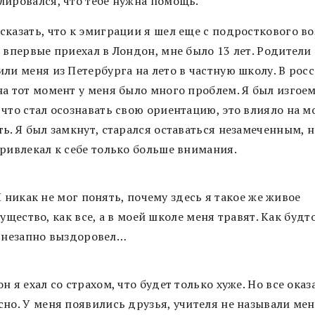
лировался, что тебе нужна помощь.
казать, что к эмиграции я шел еще с подросткового во
 впервые приехал в Лондон, мне было 13 лет. Родители
ли меня из Петербурга на лето в частную школу. В рос
на тот момент у меня было много проблем. Я был изгоем
 что стал осознавать свою ориентацию, это влияло на 
ь. Я был замкнут, старался оставаться незамеченным, н
привлекал к себе только больше внимания.
Я никак не мог понять, почему здесь я такое же живое
существо, как все, а в моей школе меня травят. Как будт
внезапно выздоровел…
н я ехал со страхом, что будет только хуже. Но все оказ
сно. У меня появились друзья, учителя не называли ме