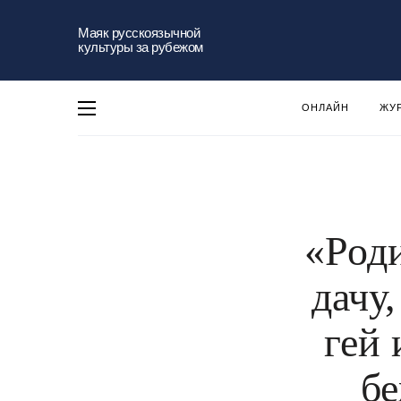
Маяк русскоязычной
культуры за рубежом
ОНЛАЙН
ЖУ
«Роди
дачу
гей 
бе