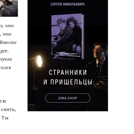
л, что
, что
 Вместе
gee.
лучае
сился
всю
яснить,
. Ты