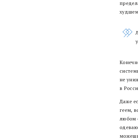
предел
худшем
Конечно
систем
не униж
в Росси
Даже ес
геем, в
любом 
одеваюс
можешь