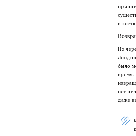
принцип
сущест
в костю
Возвра
Но чер
Лондоне
было м
время. 
извращ
нет нич
даже н