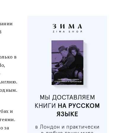
пании
В
а
олько в
Но,
о
Англию.
бодным.
убах и
геями.
о за