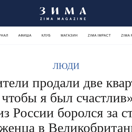
РНАЛ
АФИША
КЛУБ
МАГАЗИН
ZIMA IMPACT
ZIMA
ЛЮДИ
тели продали две ква
, чтобы я был счастлив»
из России боролся за с
женца в Великобрита