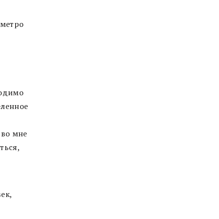
 метро
ходимо
еленное
 во мне
ться,
ек,