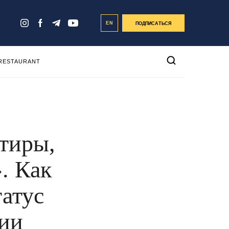
EN
ПОДПИСАТЬСЯ
 RESTAURANT
ртиры,
. Как
татус
нии