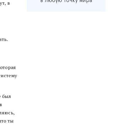
т, в
ать.
которая
систему
е был
в
ляюсь,
что ты