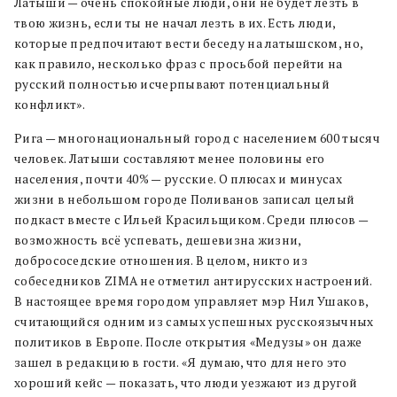
Латыши — очень спокойные люди, они не будет лезть в
твою жизнь, если ты не начал лезть в их. Есть люди,
которые предпочитают вести беседу на латышском, но,
как правило, несколько фраз с просьбой перейти на
русский полностью исчерпывают потенциальный
конфликт».
Рига — многонациональный город с населением 600 тысяч
человек. Латыши составляют менее половины его
населения, почти 40% — русские. О плюсах и минусах
жизни в небольшом городе Поливанов записал целый
подкаст вместе с Ильей Красильщиком. Среди плюсов —
возможность всё успевать, дешевизна жизни,
добрососедские отношения. В целом, никто из
собеседников ZIMA не отметил антирусских настроений.
В настоящее время городом управляет мэр Нил Ушаков,
считающийся одним из самых успешных русскоязычных
политиков в Европе. После открытия «Медузы» он даже
зашел в редакцию в гости. «Я думаю, что для него это
хороший кейс — показать, что люди уезжают из другой