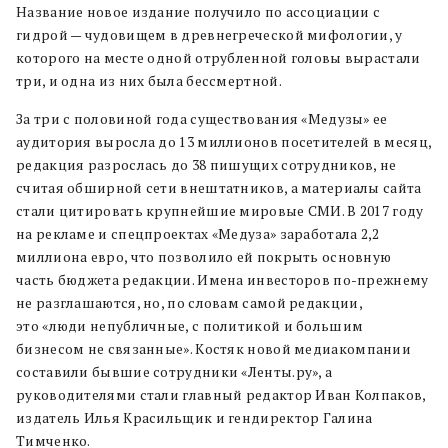
Название новое издание получило по ассоциации с
гидрой — чудовищем в древнегреческой мифологии, у
которого на месте одной отрубленной головы вырастали
три, и одна из них была бессмертной.
За три с половиной года существования «Медузы» ее
аудитория выросла до 13 миллионов посетителей в месяц,
редакция разрослась до 38 пишущих сотрудников, не
считая обширной сети внештатников, а материалы сайта
стали цитировать крупнейшие мировые СМИ. В 2017 году
на рекламе и спецпроектах «Медуза» заработала 2,2
миллиона евро, что позволило ей покрыть основную
часть бюджета редакции. Имена инвесторов по-прежнему
не разглашаются, но,
по словам самой редакции,
это
«
люди непубличные, с политикой и большим
бизнесом не связанные
»
. Костяк новой медиакомпании
составили бывшие сотрудники «Ленты.ру», а
руководителями стали главный редактор Иван Колпаков,
издатель Илья Красильщик и гендиректор Галина
Тимченко.