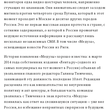
мониторов едва видно шестерых человек, напряженно
стучащих по клавишам. Они внимательно следят за ходом
митинга против четвертого срока Путина, который в этот
момент проходит в Москве и десятке других городов
России. Это не первая массовая акция протеста в стране, с
сотнями задержанных, о которой в России промолчат
ведущие источники информации и расскажут лишь
несколько независимых СМИ. В том числе «Медуза»,
освещающая новости России из Риги.
История появления «Медузы» хорошо известна: в марте
2014 года собственник издания «Лента.ру» (одного из
самых популярных на тот момент в России) объявил об
увольнении главного редактора Галины Тимченко,
занимавшей эту должность последние 10 лет. Редакция
расценила это как вмешательство во внутреннюю
политику и акт цензуры, и большая часть команды
уволилась с Тимченко в знак протеста. «Медуза»
появилась как ответ на сложившуюся ситуацию — уже вне
России, во избежание неприятных сюрпризов в будущем.