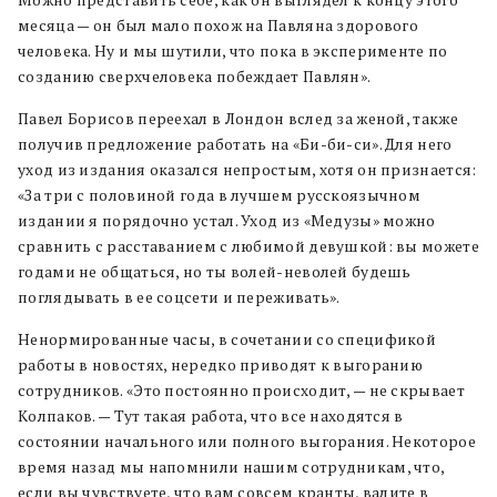
Можно представить себе, как он выглядел к концу этого
месяца — он был мало похож на Павляна здорового
человека. Ну и мы шутили, что пока в эксперименте по
созданию сверхчеловека побеждает Павлян».
Павел Борисов переехал в Лондон вслед за женой, также
получив предложение работать на «Би-би-си». Для него
уход из издания оказался непростым, хотя он признается:
«За три с половиной года в лучшем русскоязычном
издании я порядочно устал. Уход из «Медузы» можно
сравнить с расставанием с любимой девушкой: вы можете
годами не общаться, но ты волей-неволей будешь
поглядывать в ее соцсети и переживать».
Ненормированные часы, в сочетании со спецификой
работы в новостях, нередко приводят к выгоранию
сотрудников. «Это постоянно происходит, — не скрывает
Колпаков. — Тут такая работа, что все находятся в
состоянии начального или полного выгорания. Некоторое
время назад мы напомнили нашим сотрудникам, что,
если вы чувствуете, что вам совсем кранты, валите в