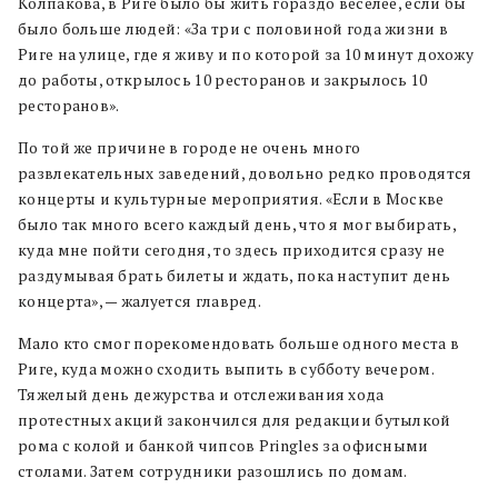
Колпакова, в Риге было бы жить гораздо веселее, если бы
было больше людей: «За три с половиной года жизни в
Риге на улице, где я живу и по которой за 10 минут дохожу
до работы, открылось 10 ресторанов и закрылось 10
ресторанов».
По той же причине в городе не очень много
развлекательных заведений, довольно редко проводятся
концерты и культурные мероприятия. «Если в Москве
было так много всего каждый день, что я мог выбирать,
куда мне пойти сегодня, то здесь приходится сразу не
раздумывая брать билеты и ждать, пока наступит день
концерта», — жалуется главред.
Мало кто смог порекомендовать больше одного места в
Риге, куда можно сходить выпить в субботу вечером.
Тяжелый день дежурства и отслеживания хода
протестных акций закончился для редакции бутылкой
рома с колой и банкой чипсов Pringles за офисными
столами. Затем сотрудники разошлись по домам.