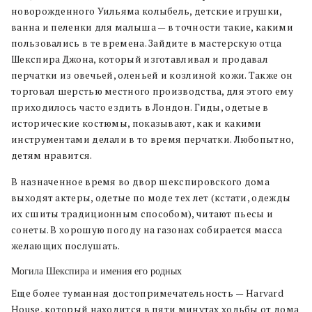
новорожденного Уильяма колыбель, детские игрушки,
ванна и пеленки для малыша — в точности такие, какими
пользовались в те времена. Зайдите в мастерскую отца
Шекспира Джона, который изготавливал и продавал
перчатки из овечьей, оленьей и козлиной кожи. Также он
торговал шерстью местного производства, для этого ему
приходилось часто ездить в Лондон. Гиды, одетые в
исторические костюмы, показывают, как и какими
инструментами делали в то время перчатки. Любопытно,
детям нравится.
В назначенное время во двор шекспировского дома
выходят актеры, одетые по моде тех лет (кстати, одежды
их сшиты традиционным способом), читают пьесы и
сонеты. В хорошую погоду на газонах собирается масса
желающих послушать.
Могила Шекспира и имения его родных
Еще более туманная достопримечательность
—
Harvard
House, который находится в пяти минутах ходьбы от дома