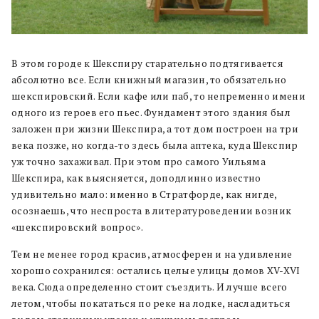
В этом городе к Шекспиру старательно подтягивается
абсолютно все. Если книжный магазин, то обязательно
шекспировский. Если кафе или паб, то непременно имени
одного из героев его пьес. Фундамент этого здания был
заложен при жизни Шекспира, а тот дом построен на три
века позже, но когда-то здесь была аптека, куда Шекспир
уж точно захаживал. При этом про самого Уильяма
Шекспира, как выясняется, доподлинно известно
удивительно мало: именно в Стратфорде, как нигде,
осознаешь, что неспроста в литературоведении возник
«шекспировский вопрос».
Тем не менее город красив, атмосферен и на удивление
хорошо сохранился: остались целые улицы домов XV-XVI
века. Сюда определенно стоит съездить. И лучше всего
летом, чтобы покататься по реке на лодке, насладиться