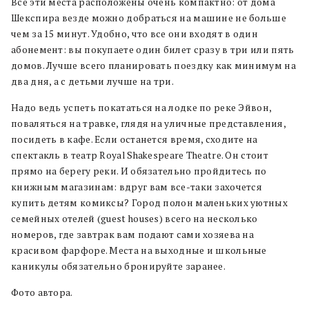
Все эти места расположены очень компактно: от дома
Шекспира везде можно добраться на машине не больше
чем за 15 минут. Удобно, что все они входят в один
абонемент: вы покупаете один билет сразу в три или пять
домов. Лучше всего планировать поездку как минимум на
два дня, а с детьми лучше на три.
Надо ведь успеть покататься на лодке по реке Эйвон,
поваляться на травке, глядя на уличные представления,
посидеть в кафе. Если останется время, сходите на
спектакль в театр Royal Shakespeare Theatre. Он стоит
прямо на берегу реки. И обязательно пройдитесь по
книжным магазинам: вдруг вам все-таки захочется
купить детям комиксы? Город полон маленьких уютных
семейных отелей (guest houses) всего на несколько
номеров, где завтрак вам подают сами хозяева на
красивом фарфоре. Места на выходные и школьные
каникулы обязательно бронируйте заранее.
Фото автора.