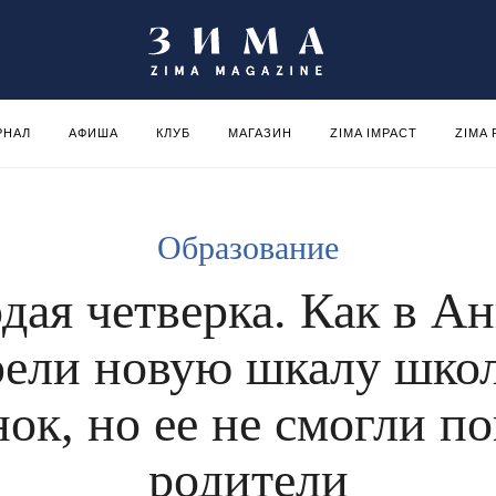
РНАЛ
АФИША
КЛУБ
МАГАЗИН
ZIMA IMPACT
ZIMA
Образование
дая четверка. Как в А
рели новую шкалу шко
ок, но ее не смогли п
родители