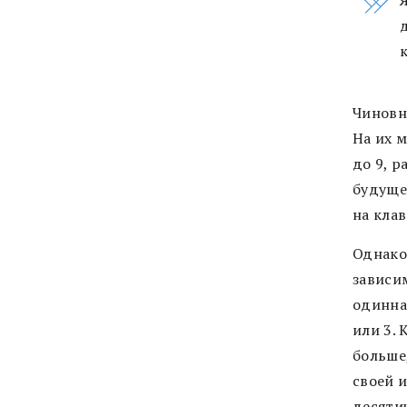
Чиновн
На их 
до 9, 
будуще
на клав
Однако
зависим
одинна
или 3.
больше,
своей 
десятич