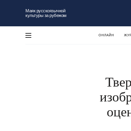
Маяк русскоязычной
культуры за рубежом
ОНЛАЙН
ЖУ
Твер
изоб
оцен