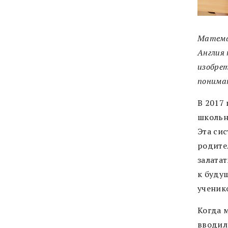
Матема
Англия 
изобрет
понима
В 2017
школьн
Эта си
родите
залата
к буду
ученик
Когда 
вводила