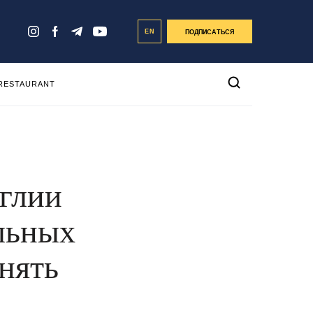
EN
ПОДПИСАТЬСЯ
 RESTAURANT
нглии
льных
онять