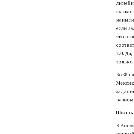
линейн
экзамен
наимен
если з
это наз
соответ
2.0. Да
только 
Во Фра
Мексик
задани
разном
Школьн
В Англи
первый