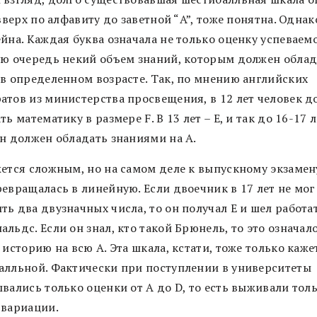
 вверх по алфавиту до заветной “A”, тоже понятна. Однак
йна. Каждая буква означала не только оценку успеваемо
ую очередь некий объем знаний, которым должен облад
 в определенном возрасте. Так, по мнению английских
атов из министерства просвещения, в 12 лет человек 
ть математику в размере F. В 13 лет – Е, и так до 16-17 л
он должен обладать знаниями на А.
жется сложным, но на самом деле к выпускному экзамен
ревращалась в линейную. Если двоечник в 17 лет не мог
ь два двузначных числа, то он получал E и шел работа
льдс. Если он знал, кто такой Брюнель, то это означало
 историю на всю А. Эта шкала, кстати, тоже только каже
алльной. Фактически при поступлении в университеты
вались только оценки от А до D, то есть выживали тол
 вариации.