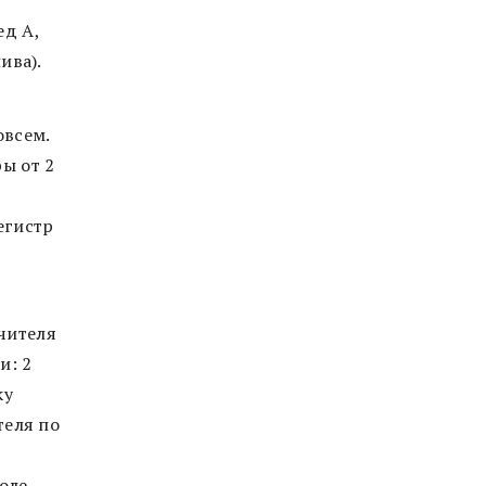
ед А,
ива).
овсем.
ы от 2
егистр
учителя
и: 2
ку
теля по
поле