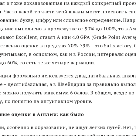
ая и тоже локализованная на каждый конкретный прое
. Часто какой-то части этой шкалы могут присвоить св
ование: букву, цифру или словесное определение. Нап
адание выполнено в промежутке от 90% до 100%, то в А
ывают Excellent, ставят А или 4.0 GPA (Grade Point Averag
ственно оценки в пределах 70%-79% – это Satisfactory, 
, учитывают, в основном, как и в России, интервалы оце
до 60%, то есть те же четыре вариации.
нции формально используется двадцатибалльная шкала
е – десятибалльная, а в Швейцарии за правильно выпо
е можно получить максимум 6 балов. В общем, везде по
у, но понятно на интуитивном уровне.
ые оценки в Англии: как было
и, особенно в образовании, не ищут легких путей. Нет, 
 взгляд, долго существовавшая шестибалльная шкала о