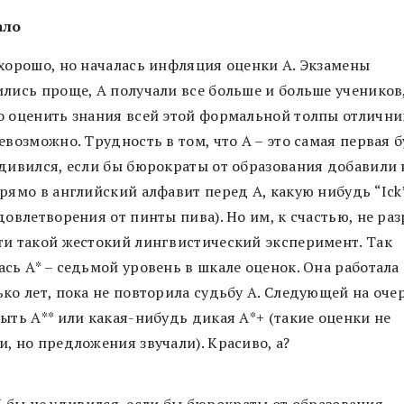
ало
 хорошо, но началась инфляция оценки А. Экзамены
ились проще, А получали все больше и больше учеников
о оценить знания всей этой формальной толпы отлични
евозможно. Трудность в том, что А – это самая первая б
удивился, если бы бюрократы от образования добавили
рямо в английский алфавит перед А, какую нибудь “Ick
довлетворения от пинты пива). Но им, к счастью, не ра
ти такой жестокий лингвистический эксперимент. Так
сь А* – седьмой уровень в шкале оценок. Она работала
ько лет, пока не повторила судьбу А. Следующей на оче
ыть А** или какая-нибудь дикая А*+ (такие оценки не
, но предложения звучали). Красиво, а?