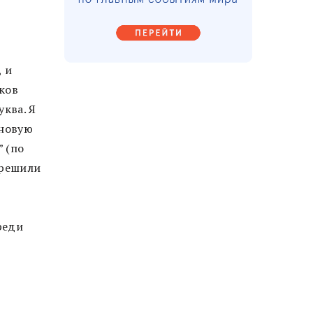
, и
ков
уква. Я
 новую
” (по
зрешили
реди