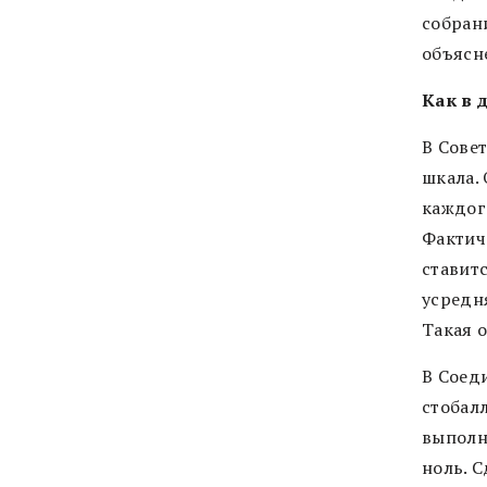
собран
объясн
Как в 
В Сове
шкала.
каждог
Фактич
ставит
усредня
Такая 
В Соеди
стобалл
выполн
ноль. С