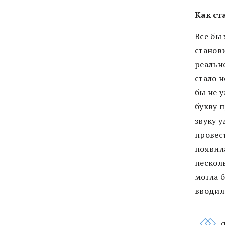
Как ст
Все бы
станов
реальн
стало н
бы не 
букву п
звуку у
провес
появила
нескол
могла б
вводили