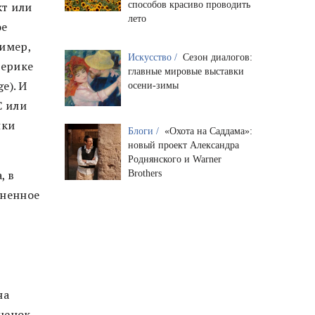
способов красиво проводить
кт или
лето
ое
ример,
Искусство /
Сезон диалогов:
мерике
главные мировые выставки
e). И
осени-зимы
C или
нки
Блоги /
«Охота на Саддама»:
новый проект Александра
Роднянского и Warner
, в
Brothers
лненное
-
на
ценок