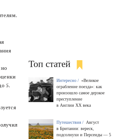
ителям.
ая
нания
Топ статей
чно
оценки
Интересно /
«Великое
о 5.
ограбление поезда»: как
произошло самое дерзкое
преступление
в Англии XX века
ьзуется
Путешествия /
Август
получил
в Британии: вереск,
подсолнухи и Персеиды — 5