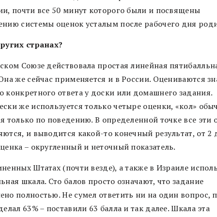
ии, почти все 50 минут которого были и посвящены
ению системы оценок усталым после рабочего дня род
других странах?
тском Союзе действовала простая линейная пятибалльн
 Она же сейчас применяется и в России. Оцениваются з
о конкретного ответа у доски или домашнего задания.
ески же используется только четыре оценки, «кол» обы
ся только по поведению. В определенной точке все эти 
ются, и выводится какой-то конечный результат, от 2 д
оценка – округленный и неточный показатель.
ненных Штатах (почти везде), а также в Израиле испол
ьная шкала. Сто балов просто означают, что задание
ено полностью. Не сумел ответить ни на один вопрос, 
делал 63% – поставили 63 балла и так далее. Шкала эта