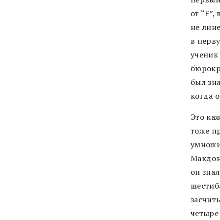
от “F”,
не лине
в перв
ученик
бюрокр
был зна
когда 
Это ка
тоже п
умножит
Макдона
он знал
шестиб
засчиты
четыре