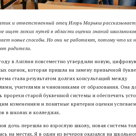
тик и ответственный отец Игорь Марьяш рассказывает,
не ищет легких путей в области оценки знаний школьников
ает новые способы. Но они не работают, потому что их н
ют родители.
 году в Англии повсеместно утвердили новую, цифрову
ых оценок, которая пришла на замену привычной букве
стема стала результатом долгих консультаций между
лями, учителями и чиновниками от образования. Она 
ть прорехи старой буквенной системы и обеспечить уст
щим изменениям и понятные критерии оценки успевае
ов в школах и колледжах.
моя дочь перешла во взрослую школу, новая система то
сь на местах. Я в один из вечеров оказался на школьно