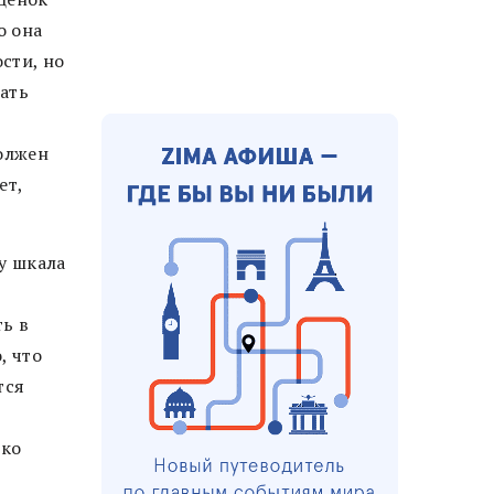
о она
сти, но
ать
должен
ет,
у шкала
ть в
, что
тся
ько