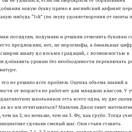
Я бы не удивился, если бы бюрократы от образования
добавили новую букву прямо в английский алфавит пер
какую нибудь “Ick” (по звуку удовлетворения от пинты п
ики посидели, подумали и решили отменить буковки с
место предложили, нет, не иероглифы, а банальные цифр
расширив шкалу до восьми градаций, с возможностью в
м добавлять уровни без необходимости переключать р
иатуре.
 это не решило всех проблем. Оценка объема знаний в
ости от возраста не работает для младших классов. У 
дцатилетних школьников есть всего одна, ну две оценк
 Как же им отчитываться? Мальчик Джон знает математи
 чем на 2, но меньше, чем на 3. Фу, как грубо. Тогда учи
инициативе сделали смелый шаг. Они стали ставить
ные дроби: 2.1, 2.2 и так далее, создав себе огромное 