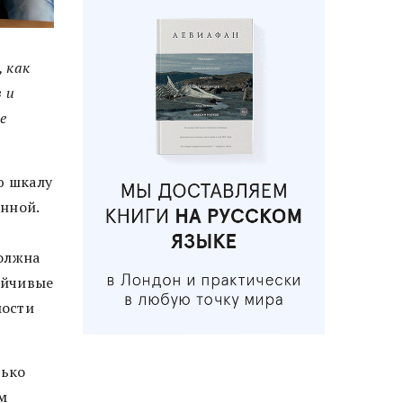
 как
 и
е
ю шкалу
нной.
должна
ойчивые
мости
лько
м