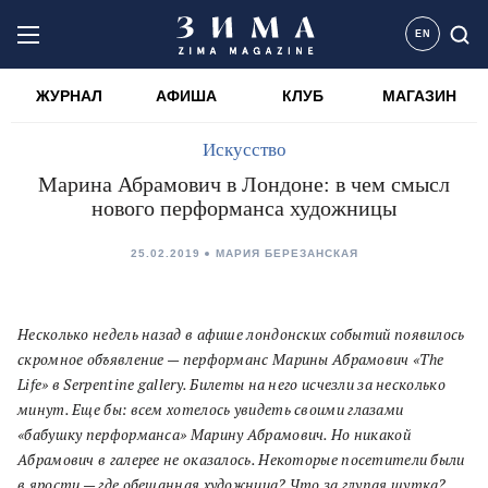
EN
ЖУРНАЛ
АФИША
КЛУБ
МАГАЗИН
Искусство
Марина Абрамович в Лондоне: в чем смысл
нового перформанса художницы
25.02.2019
МАРИЯ БЕРЕЗАНСКАЯ
Несколько недель назад в афише лондонских событий появилось
скромное объявление — перформанс Марины Абрамович «The
Life» в Serpentine gallery. Билеты на него исчезли за несколько
минут. Еще бы: всем хотелось увидеть своими глазами
«бабушку перформанса» Марину Абрамович. Но никакой
Абрамович в галерее не оказалось. Некоторые посетители были
в ярости — где обещанная художница? Что за глупая шутка?