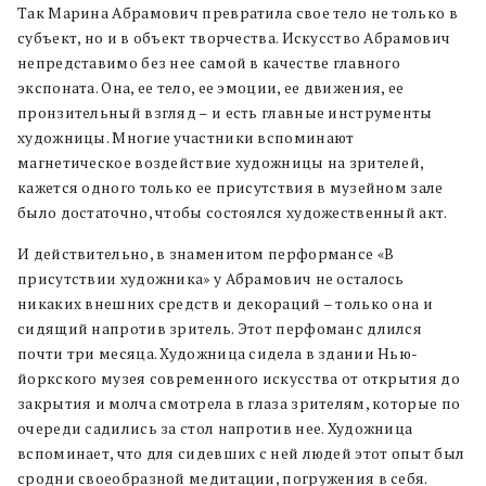
Так Марина Абрамович превратила свое тело не только в
субъект, но и в объект творчества. Искусство Абрамович
непредставимо без нее самой в качестве главного
экспоната. Она, ее тело, ее эмоции, ее движения, ее
пронзительный взгляд – и есть главные инструменты
художницы. Многие участники вспоминают
магнетическое воздействие художницы на зрителей,
кажется одного только ее присутствия в музейном зале
было достаточно, чтобы состоялся художественный акт.
И действительно, в знаменитом перформансе «В
присутствии художника» у Абрамович не осталось
никаких внешних средств и декораций – только она и
сидящий напротив зритель. Этот перфоманс длился
почти три месяца. Художница сидела в здании Нью-
йоркского музея современного искусства от открытия до
закрытия и молча смотрела в глаза зрителям, которые по
очереди садились за стол напротив нее. Художница
вспоминает, что для сидевших с ней людей этот опыт был
сродни своеобразной медитации, погружения в себя.