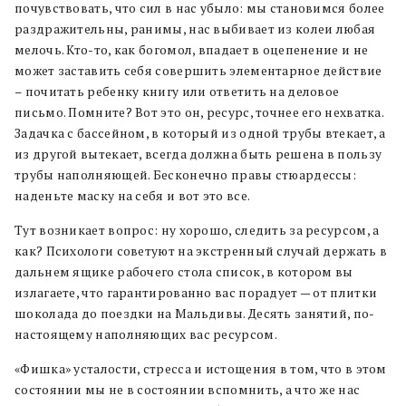
почувствовать, что сил в нас убыло: мы становимся более
раздражительны, ранимы, нас выбивает из колеи любая
мелочь. Кто-то, как богомол, впадает в оцепенение и не
может заставить себя совершить элементарное действие
– почитать ребенку книгу или ответить на деловое
письмо. Помните? Вот это он, ресурс, точнее его нехватка.
Задачка с бассейном, в который из одной трубы втекает, а
из другой вытекает, всегда должна быть решена в пользу
трубы наполняющей. Бесконечно правы стюардессы:
наденьте маску на себя и вот это все.
Тут возникает вопрос: ну хорошо, следить за ресурсом, а
как? Психологи советуют на экстренный случай держать в
дальнем ящике рабочего стола список, в котором вы
излагаете, что гарантированно вас порадует — от плитки
шоколада до поездки на Мальдивы. Десять занятий, по-
настоящему наполняющих вас ресурсом.
«Фишка» усталости, стресса и истощения в том, что в этом
состоянии мы не в состоянии вспомнить, а что же нас