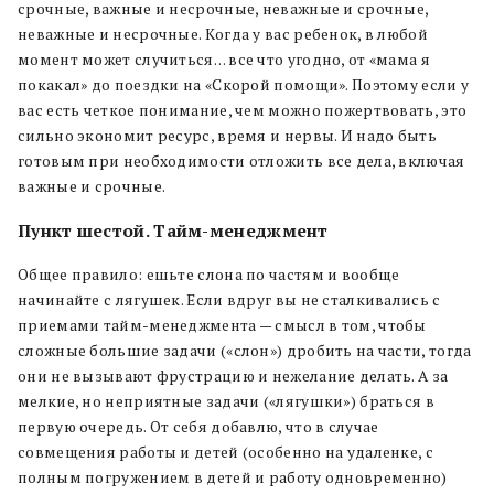
срочные, важные и несрочные, неважные и срочные,
неважные и несрочные. Когда у вас ребенок, в любой
момент может случиться… все что угодно, от «мама я
покакал» до поездки на «Скорой помощи». Поэтому если у
вас есть четкое понимание, чем можно пожертвовать, это
сильно экономит ресурс, время и нервы. И надо быть
готовым при необходимости отложить все дела, включая
важные и срочные.
Пункт шестой. Тайм-менеджмент
Общее правило: ешьте слона по частям и вообще
начинайте с лягушек. Если вдруг вы не сталкивались с
приемами тайм-менеджмента — смысл в том, чтобы
сложные большие задачи («слон») дробить на части, тогда
они не вызывают фрустрацию и нежелание делать. А за
мелкие, но неприятные задачи («лягушки») браться в
первую очередь. От себя добавлю, что в случае
совмещения работы и детей (особенно на удаленке, с
полным погружением в детей и работу одновременно)