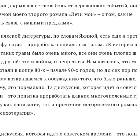
ние, скрывавшее свою боль от переживших событий, он
емой моего второго романа «Дети мои» – о том, как не
ть связь с нашими предками».
ической литературы, по словам Яхиной, есть еще и тре
 функция – проработка социальных травм: «В истории 
 таких травм было очень много, все они очень плотно 
 другой: это и войны, и репрессии. Нам казалось, что м
тали в конце 80-х – начале 90-х годов, но до сих пор п
му возвращаемся к обсуждению того, что было раньше, 
у, это нормально. Та дискуссия, которая идет о совет
и – это попытка проработать давние многочисленные т
у как написание, так и прочтение исторического романа
психотерапия».
Дискуссия, которая идет о советском времени – это поп