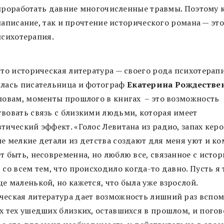
проработать давние многочисленные травмы. Поэтому 
написание, так и прочтение исторического романа — это
психотерапия.
что историческая литература — своего рода психотерапи
илась писательница и фотограф
Екатерина Рождествен
словам, моменты прошлого в книгах – это возможность
твовать связь с близкими людьми, которая имеет
тический эффект. «Голос Левитана из радио, запах кер
ие мелкие детали из детства создают для меня уют и ко
т быть, несовременна, но люблю все, связанное с истор
 со всем тем, что происходило когда-то давно. Пусть я 
е маленькой, но кажется, что была уже взрослой.
ческая литература дает возможность лишний раз вспо
ех тех ушедших близких, оставшихся в прошлом, и погов