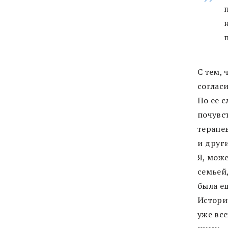
С тем, 
соглас
По ее 
почувс
терапев
и друг
Я, може
семьей,
была ещ
Истори
уже вс