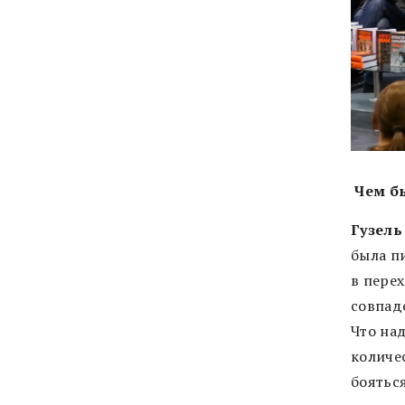
Чем бы
Гузель
была п
в пере
совпаде
Что на
количе
боятьс