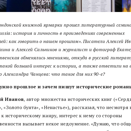
Лондонской книжной ярмарки прошел литературный семин
ussia: история и личность в произведениях современных
ей: как говорить о нашем прошлом». Писатели Алексей Ив
Яхина и Алексей Сальников и журналист и фотограф Екат
венская обменялись мнениями, откуда в русской литерат
такой большой интерес к истории, а также ответили на 
о Александра Чанцева: что такое для них 90-е?
ужно прошлое и зачем пишут исторические роман
ей Иванов
, автор множества исторических книг («Серд
 «Золото бунта», «Ненастье»), рассказал, что несмотря 
 к историческому жанру, интерес к нему со стороны
венности вызывает некое недоумение. «Думаю, что общ