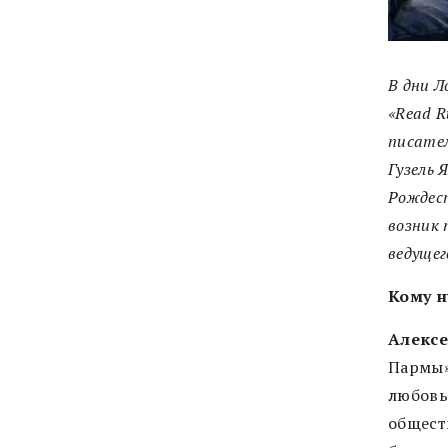
В дни 
«Read R
писател
Гузель 
Рождест
возник 
ведущег
Кому н
Алекс
Пармы»,
любовь
общест