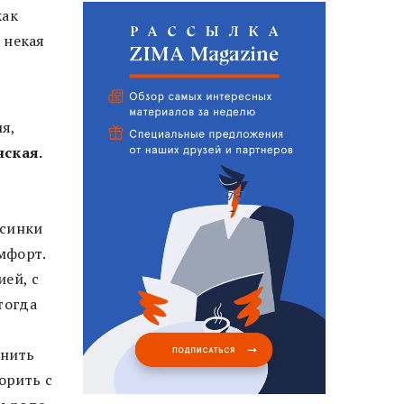
как
 некая
я,
ская.
осинки
мфорт.
ией, с
тогда
мнить
орить с