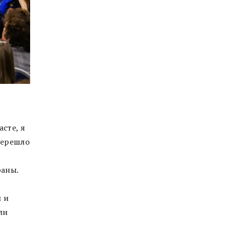
асте, я
перешло
раны.
 и
ли