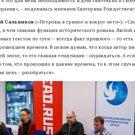
 а это для меня необходимость и действительно в свое
ерапия», – поделилась мнением Екатерина Рождественс
ей Сальников
(
«Петровы в гриппе и вокруг него»
): «С
, в чем главная функция исторического романа. Любой 
ных текстов по сути — всегда факт прошлого — то есть
прошедшем времени. В целом думаю, что когда автор пи
й эпохе, то его главная тенденция – оправдаться. А ес
 том, что произошло в давние времена, то в этом случа
я цель – разобраться».