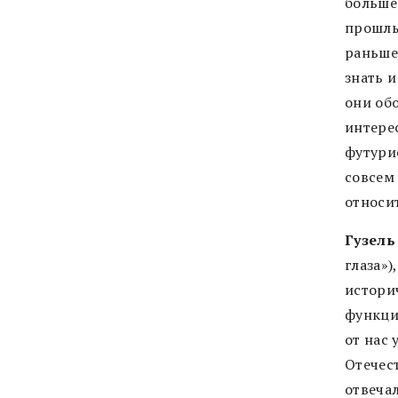
больше
прошлы
раньше 
знать 
они об
интере
футури
совсем 
относи
Гузель
глаза»)
истори
функция
от нас
Отечест
отвеча