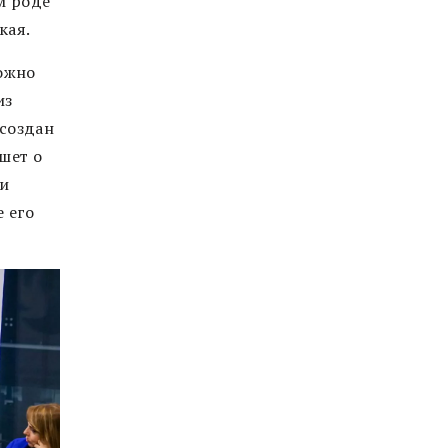
м роде
кая.
ложно
из
 создан
шет о
ли
е его