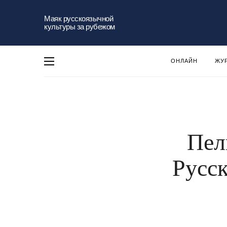
Маяк русскоязычной
культуры за рубежом
ОНЛАЙН
ЖУ
Пел
Русск