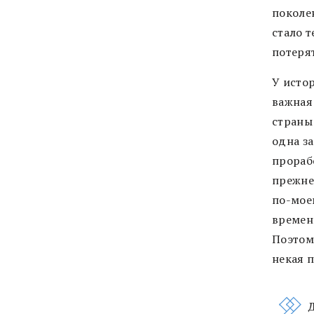
поколе
стало т
потеря
У истор
важная
страны
одна за
прорабо
прежне
по-моем
времен
Поэтом
некая 