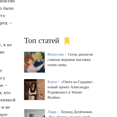
 нежели
о было
что
еред —
Топ статей
, я не
 не
Искусство /
Сезон диалогов:
главные мировые выставки
осени-зимы
ет
и у
Блоги /
«Охота на Саддама»:
ая —
новый проект Александра
, кто
Роднянского и Warner
Brothers
Великой
 и не
Люди /
Леонид Десятников:
ащее