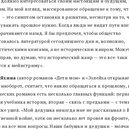
 должно интересоваться своим настоящим и будущим,
м. На мой взгляд, массированное обращение к тому, чт
– это симптом остановки в развитии, несмотря на то, 
и уважать прошлое нужно. Когда люди не видят пути вп
орачиваются назад. Я бы предпочел, чтобы общество
совалось литературой сегодняшнего дня и, возможно,
стическими книгами, а не историческим жанром. Может
прав, но думаю, что исторический жанр — это все-таки
тся к мейнстриму».
 Яхина
(автор романов «Дети мои» и «Зулейха открыва
, наоборот, считает, что важно обращаться к прошлому, 
ческих романов есть несколько главных функций: перв
 учебника истории, вторая – связь с предками — с теми
 уже ушел. «Мой дедушка никогда мне не рассказывал о 
венной войне, хотя он несколько лет провел на фронте,
л на все мои вопросы. Наши бабушки и дедушки – молч