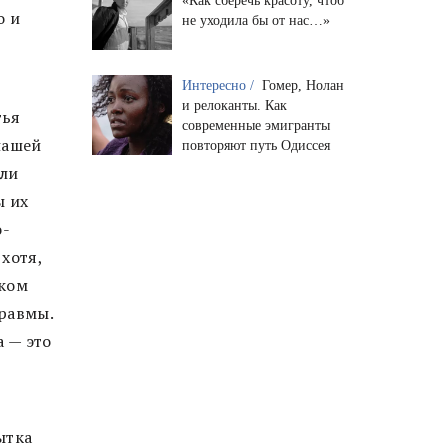
«Как сберечь красоту, чтоб
о и
не уходила бы от нас…»
Интересно /
Гомер, Нолан
и релоканты. Как
тья
современные эмигранты
нашей
повторяют путь Одиссея
шли
ы их
о-
хотя,
ском
равмы.
 — это
ытка