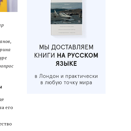
ар
анов,
ерина
уре
вопрос
ы
це
на его
ество