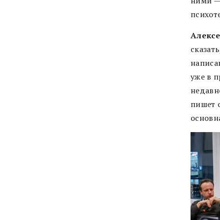
ними —
психот
Алекс
сказать
написан
уже в 
недавне
пишет о
основна