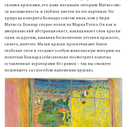
своими красками, его даже называли «вторым Матиссом»
за насыщенность и глубину цветов на его картинах. Но
природа колорита Боннара совсем иная, чем у Анри
Матисса. Боннар скорее похож на Марка Ротко. Он как и
американский абстракционист, накладывает слои краски
один за другим, выявляя бесконечные оттенки красного,
синего, желтого. Мазки краски просвечивают более
глубокие слои и создают особую живописную материю на
полотнах Боннара (обязательно посмотрите полотна
оставленные кураторами без рамок – так вы сможете
подглядеть за способом наложения краски).