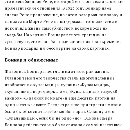
его возлюбленная Рене, с которой его связывали сложные
драматические отношения. В 1923 году Боннар даже
сделал Рене предложение, но затем разорвал помолвку и
женился на Марте. Рене не выдержала этого известия и
покончила жизнь самоубийством вскоре после их
свадьбы. На картине Боннара все эти трагедии не
существуют, его возлюбленные изъяты из хода времени,
Боннар подарил им бессмертие на своих картинах.
Боннар и обнаженные
Живопись Боннара неотделима от истории жизни.
Главной темой его творчества стали многочисленные
изображения купальщиц и купания: «Купальщица»,
«Купальщица перед зеркалом», «Купальщица в тазу», «В
ванной», «В ванной комнате» и еще десятки картин на
один и тот же сюжет. Такое странное пристрастие можно
было бы объяснить любовью Боннара к Сезанну и его
«Купальщицам», если бы не одно «но»… Жизнь Пьера
Боннара действительно была связана с самой настоящей