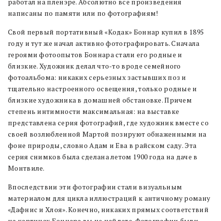
работал на пленэре. Абсолютно все произведения
написаны по памяти или по фотографиям!
Свой первый портативный «Кодак» Боннар купил в 1895
году и тут же начал активно фотографировать. Сначала
героями фотоопытов Боннара стали его родные и
близкие. Художник делал что-то вроде семейного
фотоальбома: никаких серьезных застывших поз и
тщательно настроенного освещения, только родные и
близкие художника в домашней обстановке. Причем
степень интимности максимальная: на выставке
представлена серия фотографий, где художник вместе со
своей возлюбленной Мартой позируют обнаженными на
фоне природы, словно Адам и Ева в райском саду. Эта
серия снимков была сделана летом 1900 года на даче в
Монтвиле.
Впоследствии эти фотографии стали визуальным
материалом для цикла иллюстраций к античному роману
«Дафнис и Хлоя». Конечно, никаких прямых соответствий
на картинах Боннара вы не найдете. Фотографии были