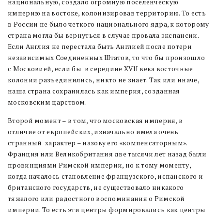
национальную, создало огромную поселенческую
империю на востоке, колонизировав территорию. То есть
в России не было четкого национального ядра, к которому
страна могла бы вернуться в случае провала экспансии.
Если Англия не перестала быть Англией после потери
независимых Соединенных Штатов, то что бы произошло
с Московией, если бы в середине XVII века восточные
колонии разъединились, никто не знает. Так или иначе,
наша страна сохранилась как империя, созданная
московским царством.
Второй момент – в том, что московская империя, в
отличие от европейских, изначально имела очень
странный характер – назову его «компенсаторным».
Франция или Великобритания две тысячи лет назад были
провинциями Римской империи, но к тому моменту,
когда началось становление французского, испанского и
британского государств, не существовало никакого
тяжелого или радостного воспоминания о Римской
империи. То есть эти центры формировались как центры