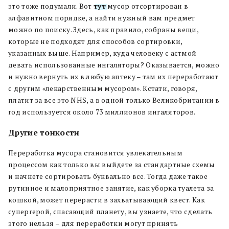
это тоже подумали. Вот
тут
мусор отсортирован в
алфавитном порядке, а найти нужный вам предмет
можно по поиску. Здесь, как правило, собраны вещи,
которые не подходят для способов сортировки,
указанных выше. Например, куда человеку с астмой
девать использованные ингаляторы? Оказывается, можно
и нужно вернуть их в любую аптеку – там их переработают
с другим «лекарственным мусором». Кстати, говоря,
платит за все это NHS, а в одной только Великобритании в
год используется около 73 миллионов ингаляторов.
Другие тонкости
Переработка мусора становится увлекательным
процессом как только вы выйдете за стандартные схемы
и начнете сортировать буквально все. Тогда даже такое
рутинное и малоприятное занятие, как уборка туалета за
кошкой, может перерасти в захватывающий квест. Как
супергерой, спасающий планету, вы узнаете, что сделать
этого нельзя – для переработки могут принять