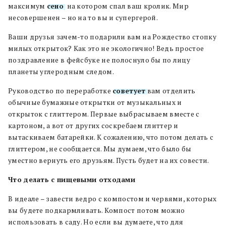
максимум
сено
, на котором спал ваш кролик. Мир
несовершенен – но на то вы и супергерой.
Ваши друзья зачем-то подарили вам на Рождество стопку
милых открыток? Как это не экологично! Ведь простое
поздравление в фейсбуке не полоснуло бы по лицу
планеты углеродным следом.
Руководство по переработке
советует
вам отделить
обычные бумажные открытки от музыкальных и
открыток с глиттером. Первые выбрасываем вместе с
картоном, а вот от других соскребаем глиттер и
вытаскиваем батарейки. К сожалению, что потом делать с
глиттером, не сообщается. Мы думаем, что было бы
уместно вернуть его друзьям. Пусть будет на их совести.
Что делать с пищевыми отходами
В идеале – завести ведро с компостом и червями, которых
вы будете подкармливать. Компост потом можно
использовать в саду. Но если вы думаете, что для