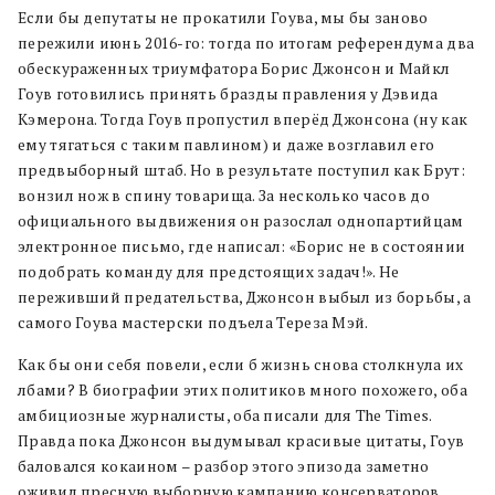
Если бы депутаты не прокатили Гоува, мы бы заново
пережили июнь 2016-го: тогда по итогам референдума два
обескураженных триумфатора Борис Джонсон и Майкл
Гоув готовились принять бразды правления у Дэвида
Кэмерона. Тогда Гоув пропустил вперёд Джонсона (ну как
ему тягаться с таким павлином) и даже возглавил его
предвыборный штаб. Но в результате поступил как Брут:
вонзил нож в спину товарища. За несколько часов до
официального выдвижения он разослал однопартийцам
электронное письмо, где написал: «Борис не в состоянии
подобрать команду для предстоящих задач!». Не
переживший предательства, Джонсон выбыл из борьбы, а
самого Гоува мастерски подъела Тереза Мэй.
Как бы они себя повели, если б жизнь снова столкнула их
лбами? В биографии этих политиков много похожего, оба
амбициозные журналисты, оба писали для The Times.
Правда пока Джонсон выдумывал красивые цитаты, Гоув
баловался кокаином – разбор этого эпизода заметно
оживил пресную выборную кампанию консерваторов.