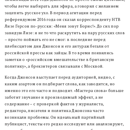
чтобы легче выбирать для эфира, а говорил с желанием
зацепить русское ухо. В период агитации перед
референдумом 2016 года он сказал корреспонденту НТВ
Лизе Герсон по-русски: «Меня зовут Борис!». До сих пор
завидую Лизе: я не то что раскрутить на пару русских слов
– просто поймать его не смог: в последние перед
плебисцитом дни Джонсон и его антураж бегали от
российской прессы как зайцы. В то время появились
заметки о «российском вмешательстве в британскую
политику», а брекзитеров связывали с Москвой.
Когда Джонсон выступает перед аудиторией, видно, с
каким азартом он подбирает слова, как заводится, но
именно это его часто и подводит. «Мастера слова» больше
заботит звучание и производимый эффект, а не
содержание – с проверкой фактов у журналиста,
редактора, писателя и политика Джонсона часто
возникали проблемы. Он идеальный партийный
публицист, тексты его редко исследуют или анализируют,