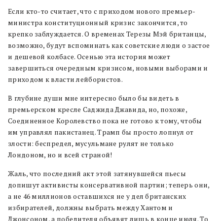
Если кто-то считает, что с приходом нового премьер-
министра конституционный кризис закончится, то
крепко заблуждается. О временах Терезы Мэй британцы,
возможно, будут вспоминать как советские люди о застое
и дешевой колбасе. Осенью эта история может
завершиться очередным кризисом, новыми выборами и
приходом к власти лейбористов.
В глубине души мне интересно было бы видеть в
премьерском кресле Саджида Джавида, но, похоже,
Соединенное Королевство пока не готово к тому, чтобы
им управлял пакистанец. Трамп бы просто лопнул от
злости: беспредел, мусульмане рулят не только
Лондоном, но и всей страной!
Жаль, что последний акт этой затянувшейся пьесы
допишут активисты консервативной партии; теперь они,
а не 46 миллионов оставшихся не у дел британских
избирателей, должны выбрать между Хантом и
Джонсоном, а победителя объявят лишь в конце июля. То