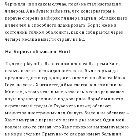
Черчилля, (во всяком случае, пока) не стал настоящим
лидером. А не будем забывать, что консерваторы в
первую очередь выбирают лидера партии, обладающего
видением и способного планировать. Борис же не в
состоянии толком объяснить, как он собирается через
четыре месяца вывести страну из ЕС.
На Бориса объявлен Hunt
То, что в play off
c Джонсоном прошел Джереми Хант,
нельзя назвать неожиданностью: он был вторым до
предпоследнего тура, когда его временно обошел Майкл
Гоув, но успех Ханта всегда был слегка под сомнением.
Многим, в том числе и мне, казалось, что на решающем
круге поднаторевший в подковерной борьбе министр
окружающей среды (о Гоуве чуть позже) обскачет
министра иностранных дел. Он чуть было и не обскакал –
Хант выиграл с перевесом всего в два голоса. Один мой
коллега как-то сказал, что Хант похож на выпрыгнувшего
из норы суслика. Грызуны-то как раз имеют больший