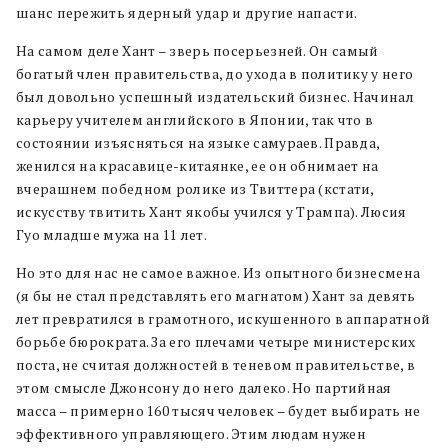
шанс пережить ядерный удар и другие напасти.
На самом деле Хант – зверь посерьезней.
Он самый
богатый член правительства, до ухода в политику у него
был довольно успешный издательский бизнес. Начинал
карьеру учителем английского в Японии, так что в
состоянии изъясняться на языке самураев. Правда,
женился на красавице-китаянке, ее он обнимает на
вчерашнем победном ролике из Твиттера (кстати,
искусству твитить Хант якобы учился у Трампа). Люсия
Гуо младше мужа на 11 лет.
Но это для нас не самое важное. Из опытного бизнесмена
(я бы не стал представлять его магнатом) Хант за девять
лет превратился в грамотного, искушенного в аппаратной
борьбе бюрократа. За его плечами четыре министерских
поста, не считая должностей в теневом правительстве, в
этом смысле Джонсону до него далеко. Но партийная
масса – примерно 160 тысяч человек – будет выбирать не
эффективного управляющего. Этим людам нужен