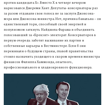
против кандидата Х». Вместо Х в четверг вечером
нарисовался Джереми Хант. Депутаты-консерваторы раз
за разом отдавали свои голоса не за заслуги Джонсона-
мэра или Джонсона-министра. Нет, причина банальна – он
единственный тори, способный своей энергией и
популизмом заткнуть Найджела Фаража и объединить
голосовавший за «Брекзит» электорат. Консерваторов в
первую очередь заботят выживание их партии и
собственные карьеры в Вестминстере. Если б они
переживали о будущем страны, главой правительства
стоило назначить уходящего в скором времени министра
финансов Филиппа Хаммонда, опытного,
профессионального и хладнокровного функционера.