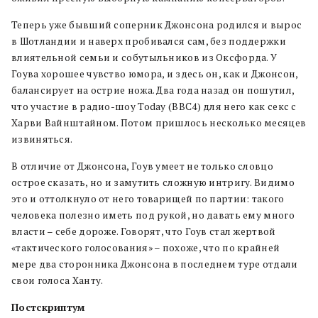
Теперь уже бывший соперник Джонсона родился и вырос
в Шотландии и наверх пробивался сам, без поддержки
влиятельной семьи и собутыльников из Оксфорда. У
Гоува хорошее чувство юмора, и здесь он, как и Джонсон,
балансирует на острие ножа. Два года назад он пошутил,
что участие в радио-шоу Today (BBC4) для него как секс с
Харви Вайнштайном. Потом пришлось несколько месяцев
извиняться.
В отличие от Джонсона, Гоув умеет не только словцо
острое сказать, но и замутить сложную интригу. Видимо
это и оттолкнуло от него товарищей по партии: такого
человека полезно иметь под рукой, но давать ему много
власти – себе дороже. Говорят, что Гоув стал жертвой
«тактического голосования» – похоже, что по крайней
мере два сторонника Джонсона в последнем туре отдали
свои голоса Ханту.
Постскриптум