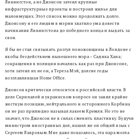
Ливингстон, а не Джонсон затеял крупные
инфраструктурные проекты и построил жилье для
малоимущих. Этот список можно продолжать долго.
Джонсону и его людям в мэрии хватило ума довести
начинания Ливингстона до победного конца и выдать за
свои.
Я бы не стал связывать разгул поножовщины в Лондоне с
якобы бездействием нынешнего мэра – Садика Хана;
сокращения в полиции начались как раз при Джонсоне,
хотя затеял их не он, а Тереза Мэй, долгие годы
возглавлявшая Home Office.
Джонсон критически относится к российской власти. В
деле Скрипалей и украинском вопросе он занял крайне
жесткую позицию, нейтрального и осторожного Корбина
он не раз прилюдно называл лакеем Кремля. Но это не
значит, что Джонсон не в силах сменить пластинку. Будучи
министром иностранных дел, нашел же он общий язык с
Сергеем Лавровым. Мне даже показалось, эта пара могла