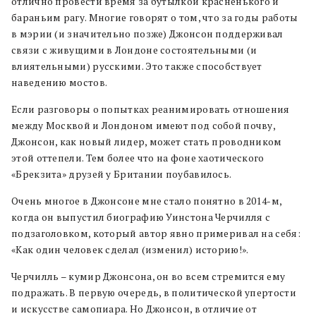
отлично провести время за бутылкой красненького и
бараньим рагу. Многие говорят о том, что за годы работы
в мэрии (и значительно позже) Джонсон поддерживал
связи с живущими в Лондоне состоятельными (и
влиятельными) русскими. Это также способствует
наведению мостов.
Если разговоры о попытках реанимировать отношения
между Москвой и Лондоном имеют под собой почву,
Джонсон, как новый лидер, может стать проводником
этой оттепели. Тем более что на фоне хаотического
«Брекзита» друзей у Британии поубавилось.
Очень многое в Джонсоне мне стало понятно в 2014-м,
когда он выпустил биографию Уинстона Черчилля с
подзаголовком, который автор явно примеривал на себя:
«
Как один человек сделал (изменил) историю!».
Черчилль – кумир Джонсона, он во всем стремится ему
подражать. В первую очередь, в политической упертости
и искусстве самопиара. Но Джонсон, в отличие от