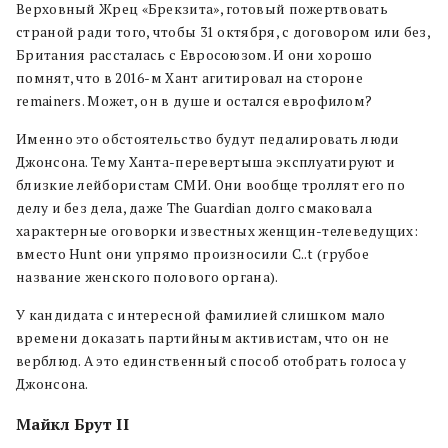
Верховный Жрец «Брекзита», готовый пожертвовать
страной ради того, чтобы 31 октября, с договором или без,
Британия рассталась с Евросоюзом. И они хорошо
помнят, что в 2016-м Хант агитировал на стороне
remainers. Может, он в душе и остался еврофилом?
Именно это обстоятельство будут педалировать люди
Джонсона. Тему Ханта-перевертыша эксплуатируют и
близкие лейбористам СМИ. Они вообще троллят его по
делу и без дела, даже The Guardian долго смаковала
характерные оговорки известных женщин-телеведущих:
вместо Hunt они упрямо произносили С..t (грубое
название женского полового органа).
У кандидата с интересной фамилией слишком мало
времени доказать партийным активистам, что он не
верблюд. А это единственный способ отобрать голоса у
Джонсона.
Майкл Брут II