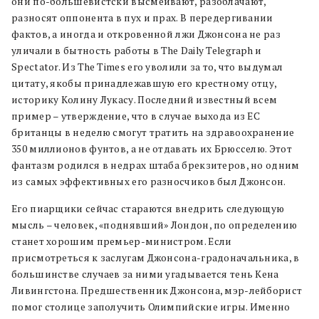
они по-большевистски высмеивают, разоблачают,
разносят оппонента в пух и прах. В передергивании
фактов, а иногда и откровенной лжи Джонсона не раз
уличали в бытность работы в The Daily Telegraph и
Spectator. Из The Times его уволили за то, что выдумал
цитату, якобы принадлежавшую его крестному отцу,
историку Колину Лукасу. Последний известный всем
пример – утверждение, что в случае выхода из ЕС
британцы в неделю смогут тратить на здравоохранение
350 миллионов фунтов, а не отдавать их Брюсселю. Этот
фантазм родился в недрах штаба брекзитеров, но одним
из самых эффективных его разносчиков был Джонсон.
Его пиарщики сейчас стараются внедрить следующую
мысль – человек, «поднявший» Лондон, по определению
станет хорошим премьер-министром. Если
присмотреться к заслугам Джонсона-градоначальника, в
большинстве случаев за ними угадывается тень Кена
Ливингстона. Предшественник Джонсона, мэр-лейборист
помог столице заполучить Олимпийские игры. Именно