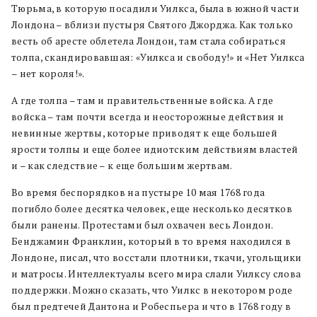
Тюрьма, в которую посадили Уилкса, была в южной части
Лондона – вблизи пустыря Святого Джорджа. Как только
весть об аресте облетела Лондон, там стала собираться
толпа, скандировавшая: «Уилкса и свободу!» и «Нет Уилкса
– нет короля!».
А где толпа – там и правительственные войска. А где
войска – там почти всегда и неосторожные действия и
невинные жертвы, которые приводят к еще большей
ярости толпы и еще более идиотским действиям властей
и – как следствие – к еще большим жертвам.
Во время беспорядков на пустыре 10 мая 1768 года
погибло более десятка человек, еще несколько десятков
были ранены. Протестами был охвачен весь Лондон.
Бенджамин Франклин, который в то время находился в
Лондоне, писал, что восстали плотники, ткачи, угольщики
и матросы. Интеллектуалы всего мира слали Уилксу слова
поддержки. Можно сказать, что Уилкс в некотором роде
был предтечей Дантона и Робеспьера и что в 1768 году в