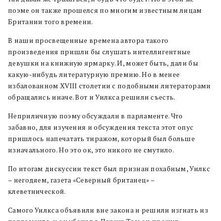
поэме он также прошелся по многим известным лицам
Британии того времени.
В наши просвещенные времена автора такого
произведения пришли бы слушать интеллигентные
девушки на книжную ярмарку. И, может быть, дали бы
какую-нибудь литературную премию. Но в менее
избалованном XVIII столетии с подобными литераторами
обращались иначе. Вот и Уилкса решили съесть.
Неприличную поэму обсуждали в парламенте. Что
забавно, для изучения и обсуждения текста этот опус
пришлось напечатать тиражом, который был больше
изначального. Но это ок, это никого не смутило.
По итогам дискуссии текст был признан похабным, Уилкс
– негодяем, газета «Северный британец» –
клеветнической.
Самого Уилкса объявили вне закона и решили изгнать из