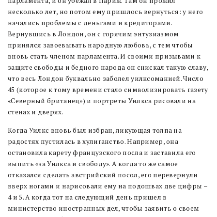
парламента, и он убежал в Париж. Там он прожил
несколько лет, но потом ему пришлось вернуться: у него
начались проблемы с деньгами и кредиторами.
Вернувшись в Лондон, он с горячим энтузиазмом
принялся завоевывать народную любовь, с тем чтобы
вновь стать членом парламента. И своими призывами к
защите свободы и бедного народа он снискал такую славу,
что весь Лондон буквально заболел уилксоманией. Число
45 (которое к тому времени стало символизировать газету
«Северный британец») и портреты Уилкса рисовали на
стенах и дверях.
Когда Уилкс вновь был избран, ликующая толпа на
радостях пустилась в хулиганство. Например, она
остановила карету французского посла и заставила его
выпить «за Уилкса и свободу». А когда то же самое
отказался сделать австрийский посол, его перевернули
вверх ногами и нарисовали ему на подошвах две цифры –
4 и 5. А когда тот на следующий день пришел в
министерство иностранных дел, чтобы заявить о своем