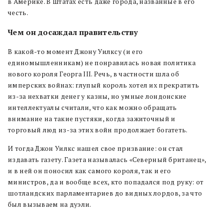
в Америке. В Штатах есть даже города, названные в его
честь.
Чем он досаждал правительству
В какой-то момент Джону Уилксу (и его
единомышленникам) не понравилась новая политика
нового короля Георга III. Речь, в частности шла об
имперских войнах: глупый король хотел их прекратить
из-за нехватки денег у казны, но умные лондонские
интеллектуалы считали, что как можно обращать
внимание на такие пустяки, когда зажиточный и
торговый люд из-за этих войн продолжает богатеть.
И тогда Джон Уилкс нашел свое призвание: он стал
издавать газету. Газета называлась «Северный британец»,
и в ней он поносил как самого короля, так и его
министров, да и вообще всех, кто попадался под руку: от
шотландских парламентариев до видных лордов, за что
был вызываем на дуэли.