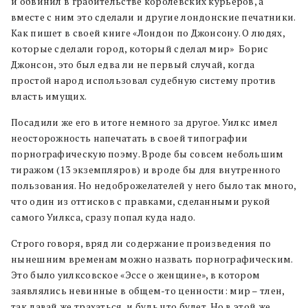
и обвинил в грабительстве королевских курьеров, а
вместе с ним это сделали и другие лондонские печатники.
Как пишет в своей книге «Лондон по Джонсону. О людях,
которые сделали город, который сделал мир» Борис
Джонсон, это был едва ли не первый случай, когда
простой народ использовал судебную систему против
власть имущих.
Посадили же его в итоге немного за другое. Уилкс имел
неосторожность напечатать в своей типографии
порнографическую поэму. Вроде бы совсем небольшим
тиражом (13 экземпляров) и вроде бы для внутренного
пользования. Но недоброжелателей у него было так много,
что один из оттисков с правками, сделанными рукой
самого Уилкса, сразу попал куда надо.
Строго говоря, вряд ли содержание произведения по
нынешним временам можно назвать порнографическим.
Это было уилксовское «Эссе о женщине», в котором
заявлялись невинные в общем-то ценности: мир – тлен,
так давай же трахаться, и будь что будет. Но в этой же