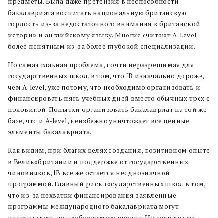
предметы. Была даже претензия в неспособности
бакалавриата воспитать национальную британскую
гордость из-за недостаточного внимания к британской
истории и английскому языку.
Многие считают A-Level
более понятным из-за более глубокой специализации.
Но самая главная проблема, почти неразрешимая для
государственных школ, в том, что IB изначально дороже,
чем A-level, уже потому, что необходимо организовать и
финансировать пять учебных дней вместо обычных трех с
половиной. Попытки организовать бакалавриат на той же
базе, что и A-level, неизбежно уничтожает все ценные
элементы бакалавриата.
Как видим, при благих целях создания, позитивном опыте
в Великобритании и поддержке от государственных
чиновников, IB все же остается неоднозначной
программой. Главный риск государственных школ в том,
что из-за нехватки финансирования заявленные
программы международного бакалавриата могут
недотягивать до необходимого уровня. Но если все же