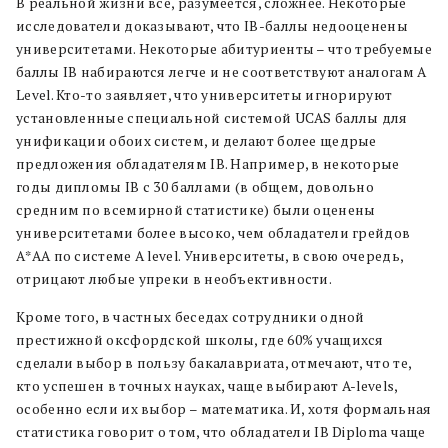
В реальной жизни все, разумеется, сложнее. Некоторые
исследователи доказывают, что IB-баллы недооценены
университетами. Н
екоторые абитуриенты – что требуемые
баллы IB набираются легче и не соответствуют аналогам A
Level. Кто-то заявляет, что университеты игнорируют
установленные специальной системой UCAS баллы для
унификации обоих систем, и делают более щедрые
предложения обладателям IB. Например, в некоторые
годы дипломы IB с 30 баллами (в общем, довольно
средним по всемирной статистике) были оценены
университетами более высоко, чем обладатели грейдов
А*АА по системе A level.
Университеты, в свою очередь,
отрицают любые упреки в необъективности.
Кроме того, в частных беседах сотрудники одной
престижной оксфордской школы, где 60% учащихся
сделали выбор в пользу бакалавриата, отмечают, что те,
кто успешен в точных науках, чаще выбирают A-levels,
особенно если их выбор – математика.
И, хотя формальная
статистика говорит о том, что обладатели IB Diploma чаще