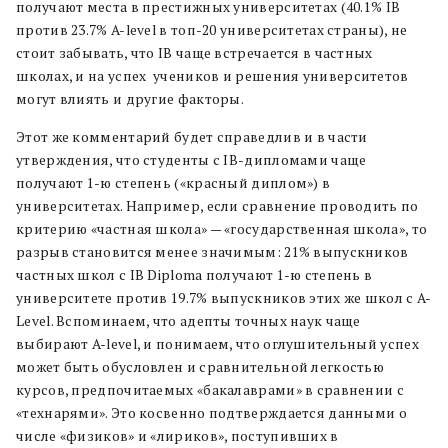
получают места в престижных университетах (40.1% IB
против 23.7% A-level в топ-20 университетах страны),
не
стоит забывать, что IB чаще встречается в частных
школах, и на успех
учеников и решения университетов
могут влиять и другие факторы.
Этот же комментарий будет справедлив и в части
утверждения, что студенты с IB-дипломами чаще
получают 1-ю степень («красный диплом») в
университетах. Например, если сравнение проводить по
критерию «частная школа» — «государственная школа», то
разрыв становится менее значимым: 21% выпускников
частных школ с IB Diploma получают 1-ю степень в
университете против 19.7% выпускников этих же школ с A-
Level. Вспоминаем, что адепты точных наук чаще
выбирают A-level, и понимаем, что оглушительный успех
может быть обусловлен и сравнительной легкостью
курсов, предпочитаемых «бакалаврами» в сравнении с
«технарями». Это косвенно подтверждается данными о
числе «физиков» и «лириков», поступивших в