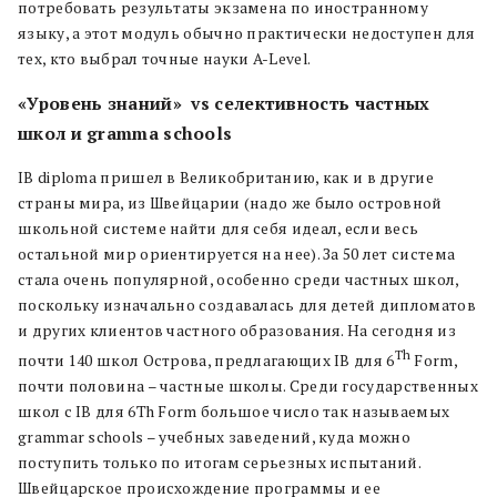
потребовать результаты экзамена по иностранному
языку, а этот модуль обычно практически недоступен для
тех, кто выбрал точные науки A-Level.
«Уровень знаний»
vs селективность частных
школ и gramma schools
IB diploma пришел в Великобританию, как и в другие
страны мира, из Швейцарии (надо же было островной
школьной системе найти для себя идеал, если весь
остальной мир ориентируется на нее). За 50 лет система
стала очень популярной, особенно среди частных школ,
поскольку изначально создавалась для детей дипломатов
и других клиентов частного образования. На сегодня из
Th
почти 140 школ Острова, предлагающих IB для 6
Form,
почти половина – частные школы.
Среди государственных
школ с IB для 6Th Form большое число так называемых
grammar schools – учебных заведений, куда можно
поступить только по итогам серьезных испытаний.
Швейцарское происхождение программы и ее