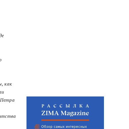
де
о
ы, как
ли
у Петра
ентства