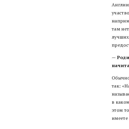
Англии
участв
наприм
там нет
лучших
предос
— Роди
начит
Обычно
так: «Н
называе
в каком
этом т
имеете 