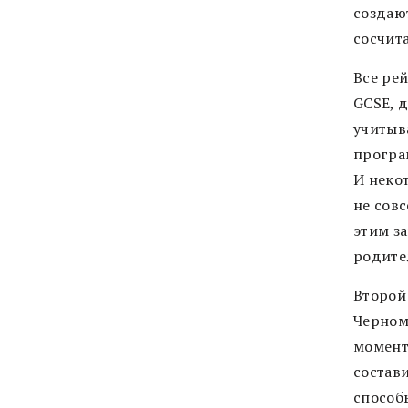
создаю
сосчита
Все ре
GCSE, д
учитыв
програ
И некот
не сов
этим за
родите
Второй
Черномы
момент
состав
способы