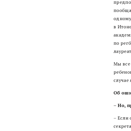
предпо
пообщаю
одному
в Итоне
академ
по регб
лауреа
Мы все
ребенок
случае
Об ош
– Но, 
– Если
секрета