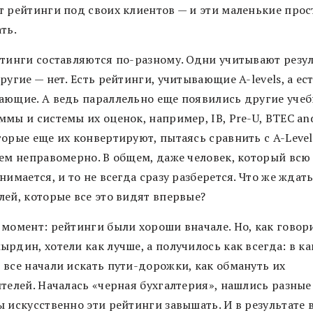
т рейтинги под своих клиентов — и эти маленькие прос
ть.
йтинги составляются по-разному. Одни учитывают резу
ругие — нет. Есть рейтинги, учитывающие A-levels, а ес
ающие. А ведь параллельно еще появились другие уче
ммы и системы их оценок, например, IB, Pre-U, BTEC an
орые еще их конвертируют, пытаясь сравнить с A-Level
сем неправомерно. В общем, даже человек, который всю
нимается, и то не всегда сразу разберется. Что же ждать
лей, которые все это видят впервые?
 момент: рейтинги были хороши вначале. Но, как говор
рдин, хотели как лучше, а получилось как всегда: в к
 все начали искать пути-дорожки, как обмануть их
ителей. Началась «черная бухгалтерия», нашлись разные
 искусственно эти рейтинги завышать. И в результате 