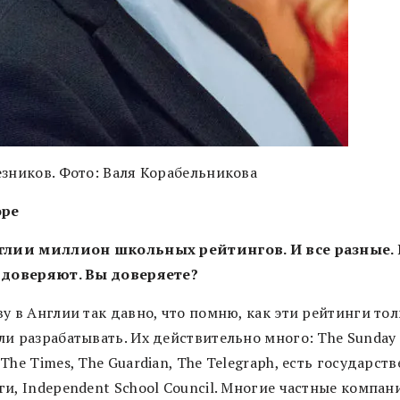
езников. Фото: Валя Корабельникова
оре
глии миллион школьных рейтингов. И все разные. 
 доверяют. Вы доверяете?
у в Англии так давно, что помню, как эти рейтинги то
ли разрабатывать. Их действительно много: The Sunday 
The Times, The Guardian, The Telegraph, есть государст
ги, Independent School Council. Многие частные компан