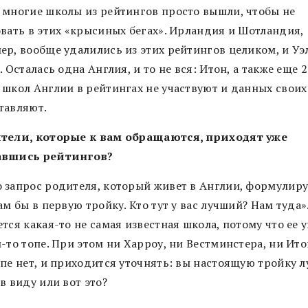
 многие школы из рейтингов просто вышли, чтобы не
овать в этих «крысиных бегах». Ирландия и Шотландия,
ер, вообще удалились из этих рейтингов целиком, и Уэ
. Осталась одна Англия, и то не вся: Итон, а также еще 
 школ Англии в рейтингах не участвуют и данных своих
тавляют.
тели, которые к вам обращаются, приходят уже
авшись рейтингов?
 запрос родителя, который живет в Англии, формулиру
ам бы в первую тройку. Кто тут у вас лучший? Нам туда»
тся какая-то не самая известная школа, потому что ее 
-то топе. При этом ни Харроу, ни Вестминстера, ни Ито
опе нет, и приходится уточнять: вы настоящую тройку 
в виду или вот это?