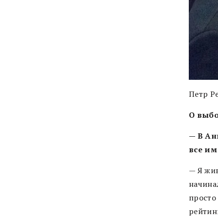
Петр Р
О выб
— В Ан
все им
— Я жив
начина
просто 
рейтин