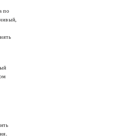
а по
нчивый,
онять
дый
том
пить
ия.