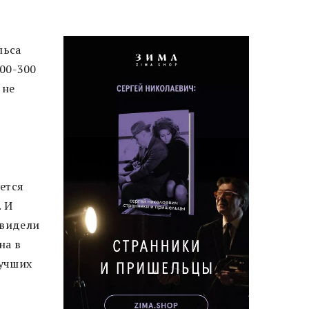
льса
200-300
 не
ется
. И
увидели
на в
лучших