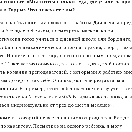
и говорят: «Мы хотим только туда, где учились пр
 и Гарри». Что отвечаете вы?
таюсь объяснить им сложность работы. Для начала пре
и беседу с ребенком, посмотреть, насколько он
огически готов учиться в дневной школе или бординге,
особности неакадемического плана: музыка, спорт, шах
ее. И после этого тестирую его по основным предметам
о 11 лет все это обычно делаю сам, а для детей постарш
сть команда преподавателей, с которыми я работаю мно
рым доверяю как себе. Они выдают мне результаты и
ндации. Например, «этот ребенок может сразу учить х
ематику на A-level», или «50/50», или «шансов мало, на
ться индивидуально от трех до шести месяцев».
момент, который не всегда понимают родители. Все дет
по характеру. Посмотрев на одного ребенка, я могу