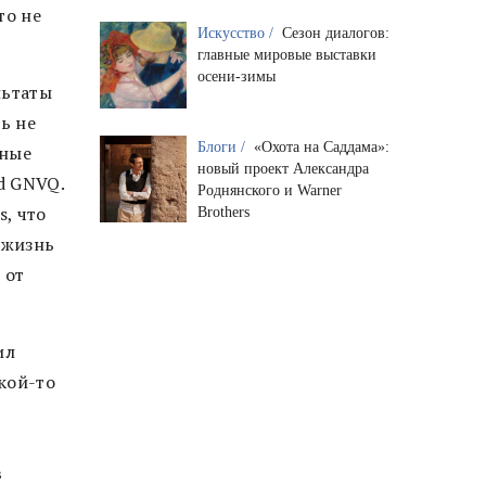
то не
Искусство /
Сезон диалогов:
главные мировые выставки
осени-зимы
льтаты
ть не
Блоги /
«Охота на Саддама»:
бные
новый проект Александра
d GNVQ.
Роднянского и Warner
s, что
Brothers
 жизнь
 от
ил
акой-то
в