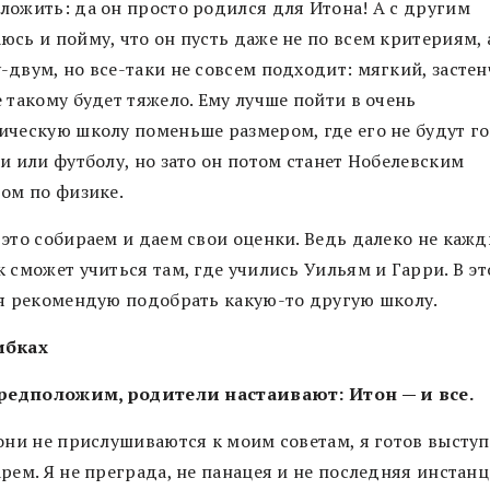
ложить: да он просто родился для Итона! А с другим
сь и пойму, что он пусть даже не по всем критериям, 
-двум, но все-таки не совсем подходит: мягкий, засте
 такому будет тяжело. Ему лучше пойти в очень
ическую школу поменьше размером, где его не будут г
и или футболу, но зато он потом станет Нобелевским
том по физике.
 это собираем и даем свои оценки. Ведь далеко не каж
 сможет учиться там, где учились Уильям и Гарри. В э
 я рекомендую подобрать какую-то другую школу.
ибках
предположим, родители настаивают: Итон — и все.
 они не прислушиваются к моим советам, я готов высту
рем. Я не преграда, не панацея и не последняя инстанц