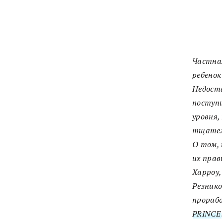
Частная
ребенок
Недоста
поступи
уровня,
тщатель
О том, 
их прав
Харроу,
Резнико
прорабо
PRINCE