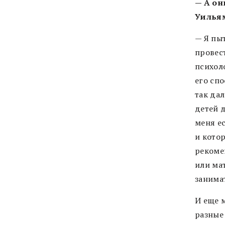
— А он
Уильям
— Я пы
провест
психол
его сп
так дал
детей д
меня е
и кото
рекоме
или мат
занима
И еще 
разные 