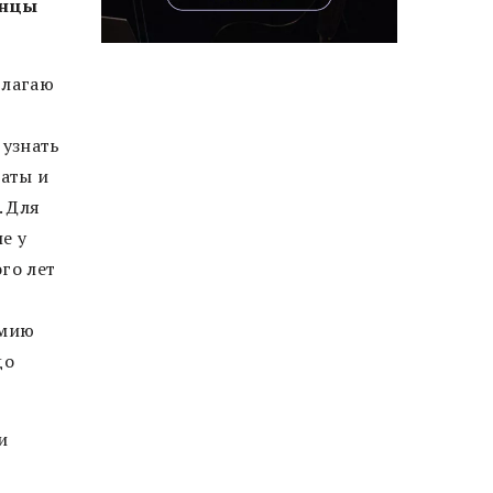
инцы
длагаю
 узнать
маты и
. Для
е у
го лет
имию
до
и