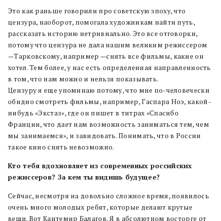
Это как раньше говорили про советскую эпоху, что
цензура, наоборот, помогала художникам найти путь,
рассказать историю нетривиально. Это все отговорки,
потому что цензура не дала нашим великим режиссером
—Тарковскому, например —снять все фильмы, какие он
хотел. Тем более, у нас есть определенная направленность
в том, что нам можно и нельзя показывать.
Цензуру я еще упоминаю потому, что мне по-человечески
обидно смотреть фильмы, например, Гаспара Ноэ, какой-
нибудь «Экстаз», где он пишет в титрах «Спасибо
Франции, что дает нам возможность заниматься тем, чем
мы занимаемся», и завидовать. Понимать, что в России
такое кино снять невозможно.
Кто тебя вдохновляет из современных российских
режиссеров? За кем ты видишь будущее?
Сейчас, несмотря на довольно сложное время, появилось
очень много молодых ребят, которые делают крутые
вещи. Вот Кантемир Балагов. Я в абсолютном восторге от