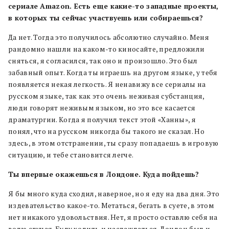
сериале Amazon. Есть еще какие-то западные проекты,
в которых ты сейчас участвуешь или собираешься?
Да нет. Тогда это получилось абсолютно случайно. Меня
рандомно нашли на каком-то киносайте, предложили
сняться, я согласился, так оно и произошло. Это был
забавный опыт. Когда ты играешь на другом языке, у тебя
появляется некая легкость. Я ненавижу все сериалы на
русском языке, так как это очень неживая субстанция,
люди говорят неживым языком, но это все касается
драматургии. Когда я получил текст этой «Ханны», я
понял, что на русском никогда бы такого не сказал. Но
здесь, в этом отстранении, ты сразу попадаешь в игровую
ситуацию, и тебе становится легче.
Ты впервые окажешься в Лондоне. Куда пойдешь?
Я бы много куда сходил, наверное, но я еду на два дня. Это
издевательство какое-то. Метаться, бегать в суете, в этом
нет никакого удовольствия. Нет, я просто оставлю себя на
волю случая. Буду ходить и наслаждаться. Лондон был и