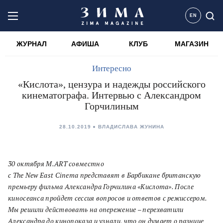
EN
ЖУРНАЛ
АФИША
КЛУБ
МАГАЗИН
Интересно
«Кислота», цензура и надежды российского
кинематографа. Интервью с Александром
Горчилиным
28.10.2019
ВЛАДИСЛАВА ЖУНИНА
30 октября
M
.
ART
совместно
с
The New East Cinema
представят в Барбикане британскую
премьеру фильма Александра Горчилина «Кислота».
После
киносеанса пройдет сессия вопросов и ответов с режиссером.
Мы решили действовать на опережение – перехватили
Александра до кинопоказа и узнали, что он думает о разнице