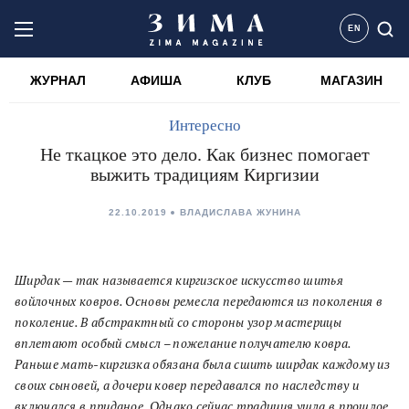
EN
ЖУРНАЛ
АФИША
КЛУБ
МАГАЗИН
Интересно
Не ткацкое это дело. Как бизнес помогает
выжить традициям Киргизии
22.10.2019
ВЛАДИСЛАВА ЖУНИНА
Ширдак — так называется киргизское искусство шитья
войлочных ковров. Основы ремесла передаются из поколения в
поколение. В абстрактный со стороны узор мастерицы
вплетают особый смысл – пожелание получателю ковра.
Раньше мать-киргизка обязана была сшить ширдак каждому из
своих сыновей, а дочери ковер передавался по наследству и
включался в приданое. Однако сейчас традиция ушла в прошлое,