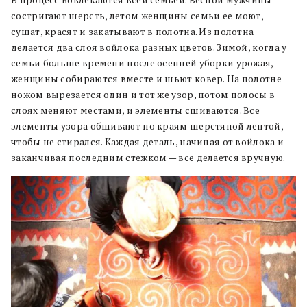
В процесс вовлекаются всей семьей. Весной мужчины
состригают шерсть, летом женщины семьи ее моют,
сушат, красят и закатывают в полотна. Из полотна
делается два слоя войлока разных цветов. Зимой, когда у
семьи больше времени после осенней уборки урожая,
женщины собираются вместе и шьют ковер. На полотне
ножом вырезается один и тот же узор, потом полосы в
слоях меняют местами, и элементы сшиваются. Все
элементы узора обшивают по краям шерстяной лентой,
чтобы не стирался. Каждая деталь, начиная от войлока и
заканчивая последним стежком — все делается вручную.