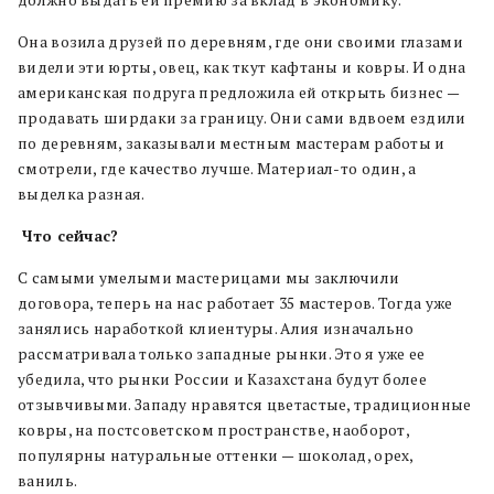
должно выдать ей премию за вклад в экономику.
Она возила друзей по деревням, где они своими глазами
видели эти юрты, овец, как ткут кафтаны и ковры. И одна
американская подруга предложила ей открыть бизнес —
продавать ширдаки за границу. Они сами вдвоем ездили
по деревням, заказывали местным мастерам работы и
смотрели, где качество лучше. Материал-то один, а
выделка разная.
Что сейчас?
С самыми умелыми мастерицами мы заключили
договора, теперь на нас работает 35 мастеров. Тогда уже
занялись наработкой клиентуры. Алия изначально
рассматривала только западные рынки. Это я уже ее
убедила, что рынки России и Казахстана будут более
отзывчивыми. Западу нравятся цветастые, традиционные
ковры, на постсоветском пространстве, наоборот,
популярны натуральные оттенки — шоколад, орех,
ваниль.