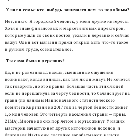
У вас в семье кто-нибудь занимался чем-то подобным?
Нет, никто. Я городской человек, у меня другие интересы.
Хотя я знаю финансовых и маркетинговых директоров,
которые ушли со своих постов, уехали в деревню и сейчас
вяжут. Один вот магазин пряжи открыл. Есть что-то такое
в ручном труде, созидательное.
Ты сама была в деревнях?
Да, и не раз ездила. Знаешь, смешанные ощущения
возникают, когда видишь, как там люди живут. Не хочется
так говорить, но это правда: большая часть этих людей
если не перешагнула за черту бедности, то балансирует на
грани (по данным Национального статистического
комитета Киргизии на 2017 год за чертой бедности живет
1,6 млн человек. Это четверть населения страны — прим.
ZIMA). Многие до сих пор летом в юртах живут. У наших
мастериц зачастую нет других источников доходов, и
благодаря Nakta они достойно зарабатывают, и часто