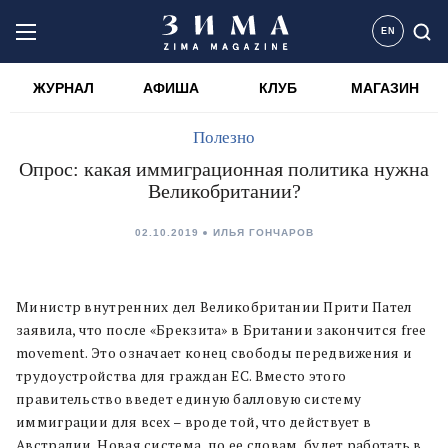
EN
ЖУРНАЛ
АФИША
КЛУБ
МАГАЗИН
Полезно
Опрос: какая иммиграционная политика нужна
Великобритании?
02.10.2019
ИЛЬЯ ГОНЧАРОВ
Министр внутренних дел Великобритании Прити Пател
заявила, что после «Брекзита» в Британии закончится free
movement. Это означает конец свободы передвижения и
трудоустройства для граждан ЕС. Вместо этого
правительство введет единую балловую систему
иммиграции для всех – вроде той, что действует в
Австралии. Новая система, по ее словам, будет работать в