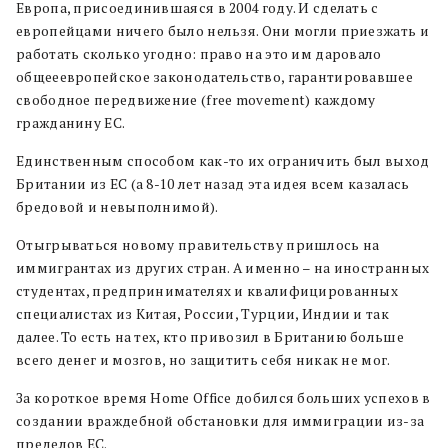
Европа, присоединившаяся в 2004 году. И сделать с
европейцами ничего было нельзя. Они могли приезжать и
работать сколько угодно: право на это им даровало
общееевропейское законодательство, гарантировавшее
свободное передвижение (free movement) каждому
гражданину ЕС.
Единственным способом как-то их ограничить был выход
Британии из ЕС (а 8-10 лет назад эта идея всем казалась
бредовой и невыполнимой).
Отыгрываться новому правительству пришлось на
иммигрантах из других стран. А именно – на иностранных
студентах, предпринимателях и квалифицированных
специалистах из Китая, России, Турции, Индии и так
далее. То есть на тех, кто привозил в Британию больше
всего денег и мозгов, но защитить себя никак не мог.
За короткое время Home Office добился больших успехов в
создании враждебной обстановки для иммиграции из-за
пределов ЕС.