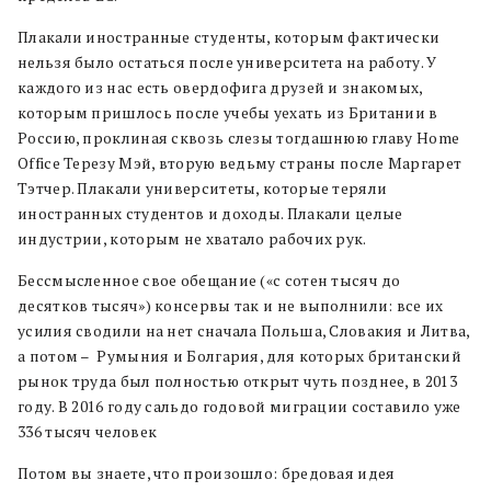
Плакали иностранные студенты, которым фактически
нельзя было остаться после университета на работу. У
каждого из нас есть овердофига друзей и знакомых,
которым пришлось после учебы уехать из Британии в
Россию, проклиная сквозь слезы тогдашнюю главу Home
Office Терезу Мэй, вторую ведьму страны после Маргарет
Тэтчер. Плакали университеты, которые теряли
иностранных студентов и доходы. Плакали целые
индустрии, которым не хватало рабочих рук.
Бессмысленное свое обещание («с сотен тысяч до
десятков тысяч») консервы так и не выполнили: все их
усилия сводили на нет сначала Польша, Словакия и Литва,
а потом – Румыния и Болгария, для которых британский
рынок труда был полностью открыт чуть позднее, в 2013
году. В 2016 году сальдо годовой миграции составило уже
336 тысяч человек
Потом вы знаете, что произошло: бредовая идея