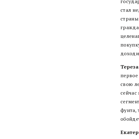
госуда
стал н
страны
гражда
целена
покупк
доходи
Тереза
первое 
свою ле
сейчас
сегмен
фунта,
обойдет
Екатер