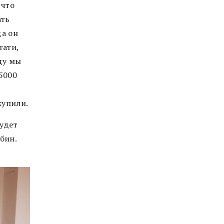
 что
ать
да он
тати,
оду мы
5000
купили.
будет
бин.