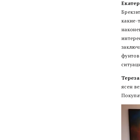
Екатер
Брекзит
какие-
наконец
интерес
заключ
фунтов
ситуац
Тереза
ясен в
Покупа