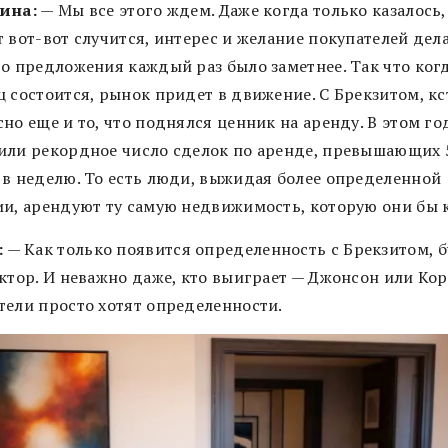
ина:
— Мы все этого ждем. Даже когда только казалось,
 вот-вот случится, интерес и желание покупателей дел
то предложения каждый раз было заметнее. Так что ког
 состоится, рынок придет в движение. С Брекзитом, кс
но еще и то, что поднялся ценник на аренду. В этом г
или рекордное число сделок по аренде, превышающих 
 в неделю. То есть люди, выжидая более определенной
ии, арендуют ту самую недвижимость, которую они бы 
:
— Как только появится определенность с Брекзитом, 
ектор. И неважно даже, кто выиграет — Джонсон или Кор
тели просто хотят определенности.