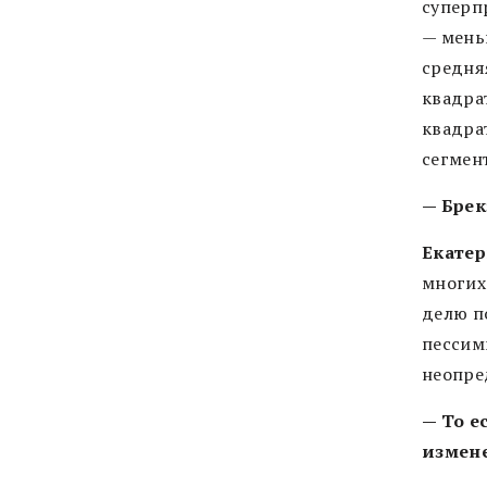
суперп
— меньш
средняя
квадрат
квадра
сегмент
— Брек
Екатер
многих
делю п
пессим
неопре
— То е
измен