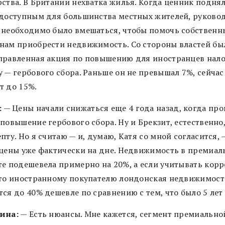
рства. В Британии нехватка жилья. Когда ценник поднял
едоступным для большинства местных жителей, руково
 необходимо было вмешаться, чтобы помочь собствен
нам приобрести недвижимость. Со стороны властей бы
правленная акция по повышению для иностранцев нало
у — гербового сбора. Раньше он не превышал 7%, сейчас
т до 15%.
:
— Цены начали снижаться еще 4 года назад, когда пр
повышение гербового сбора. Ну и Брекзит, естественно,
пту. Но я считаю — и, думаю, Катя со мной согласится, 
 цены уже фактически на дне. Недвижимость в премиа
те подешевела примерно на 20%, а если учитывать кор
 то иностранному покупателю лондонская недвижимост
ся до 40% дешевле по сравнению с тем, что было 5 лет 
ина:
— Есть нюансы. Мне кажется, сегмент премиально