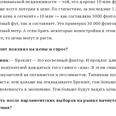
ремиальной недвижимости — той, что дороже 10 млн ф
е всего потерял в цене. По статистике, за последние 5 
 цена в сегменте «10 млн +» как составляла 3000 фунто
ный фут, так и составляет. Это примерно 30 000 фунтов
тный метр. А если брать некоторые новостройки в этом
е, то цены могут и расти.
зит повлиял на цены и спрос?
ина:
— Брекзит — это косвенный фактор. И предлог дл
 покупателей дождаться того самого «дна». В этом смы
окупателей на оптимистов и пессимистов. Типичная по
иста: чем дольше вы откладываете Брекзит, тем больше
деленность в экономике. Тем больше будут падать цены
сть после парламентских выборов на рынке начнут
ения?