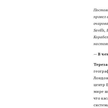
Постоян
провел 
очарова
Savills
Корабел
настоящ
— В че
Тереза
геогра
Лондон
центр 
мире шк
что кас
система