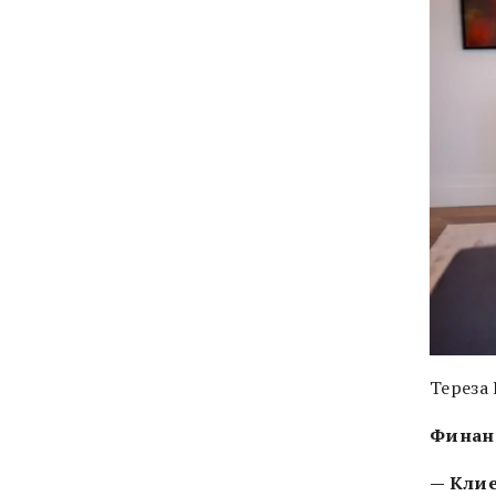
Тереза
Финанс
— Клие