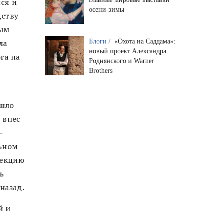
ся и
осени-зимы
дству
ным
Блоги /
«Охота на Саддама»:
ла
новый проект Александра
га на
Роднянского и Warner
Brothers
ошло
 внес
—
льном
рекцию
ь
назад.
й и