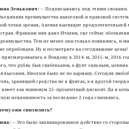
ина Зенькович:
— Подписываюсь под этими словами. 
бъединила преимущества налоговой и правовой систем.
вой точки зрения, Англия выглядит предпочтительней
 стран. Франции или даже Италии, где сейчас обозначи
преимущества. Тем не менее они только появились, и м
 не опробовали. Ну и посмотрите на сегодняшние цены!
 присматривались к Лондону в 2014-м, 2015-м, 2016 го
ого, что рубль был слабеньким, а фунт сильным, ценник
л высоким. Многим было не по карману. Сегодня любо
ель, хранящий средства не в фунтах, а в другой тверд
, имеет как минимум 25-процентный дисконт. Да и цен
скую недвижимость за последние 2 года снизились.
чему они снизились?
ина:
— Это было запланированное действие со стороны