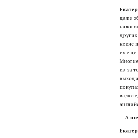
Екатер
даже о
налого
других
некие 
их еще
Многие
из-за т
выходи
покупат
валюте
англий
— А по
Екатер