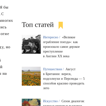
Я бы
 С
 многих
Топ статей
лись
ногие
Интересно /
«Великое
ограбление поезда»: как
ду, но
произошло самое дерзкое
преступление
в Англии XX века
й
ой
Путешествия /
Август
ы на
в Британии: вереск,
подсолнухи и Персеиды — 5
способов красиво проводить
лето
Искусство /
Сезон диалогов:
главные мировые выставки