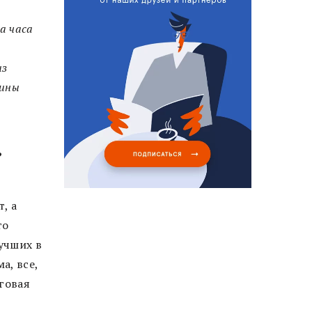
а часа
из
тины
?
, а
то
учших в
а, все,
оговая