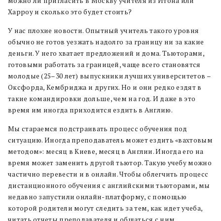
можно ли пригласить в Москву учителя из Итона или
Харроу и сколько это будет стоить?
У нас плохие новости. Опытный учитель такого уровня
обычно не готов уезжать надолго за границу ни за какие
деньги. У него хватает предложений и дома. Тьюторами,
готовыми работать за границей, чаще всего становятся
молодые (25–30 лет) выпускники лучших университетов –
Оксфорда, Кембриджа и других. Но и они редко ездят в
такие командировки дольше, чем на год. И даже в это
время им иногда приходится ездить в Англию.
Мы стараемся подстраивать процесс обучения под
ситуацию. Иногда преподаватель может ездить «вахтовым
методом»: месяц в Киеве, месяц в Англии. Иногда его на
время может заменить другой тьютор. Такую учебу можно
частично перевести и в онлайн. Чтобы облегчить процесс
дистанционного обучения с английскими тьюторами, мы
недавно запустили oнлайн-платформу, с помощью
которой родители могут следить за тем, как идет учеба,
читать отчеты преподавателя и общаться с ним