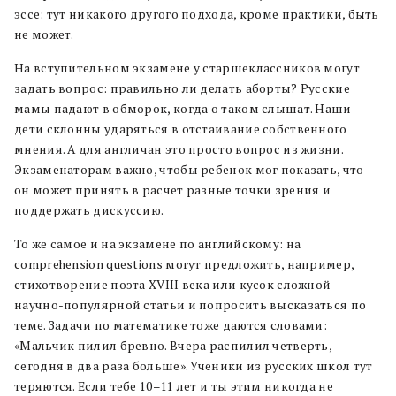
эссе: тут никакого другого подхода, кроме практики, быть
не может.
На вступительном экзамене у старшеклассников могут
задать вопрос: правильно ли делать аборты? Русские
мамы падают в обморок, когда о таком слышат. Наши
дети склонны ударяться в отстаивание собственного
мнения. А для англичан это просто вопрос из жизни.
Экзаменаторам важно, чтобы ребенок мог показать, что
он может принять в расчет разные точки зрения и
поддержать дискуссию.
То же самое и на экзамене по английскому: на
comprehension questions могут предложить, например,
стихотворение поэта XVIII века или кусок сложной
научно-популярной статьи и попросить высказаться по
теме. Задачи по математике тоже даются словами:
«Мальчик пилил бревно. Вчера распилил четверть,
сегодня в два раза больше». Ученики из русских школ тут
теряются. Если тебе 10–11 лет и ты этим никогда не