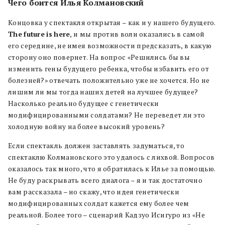
Чего боится Илья Колмановский
Концовка у спектакля открытая – как и у нашего будущего.
The
future
is
here
, и мы против воли оказались в самой
его середине, не имея возможности предсказать, в какую
сторону оно повернет. На вопрос «Решились бы вы
изменить гены будущего ребенка, чтобы избавить его от
болезней?» отвечать положительно уже не хочется. Но не
лишим ли мы тогда наших детей на лучшее будущее?
Насколько реально будущее с генетически
модифицированными солдатами? Не переведет ли это
холодную войну на более высокий уровень?
Если спектакль должен заставлять задуматься, то
спектаклю Колмановского это удалось с лихвой. Вопросов
оказалось так много, что я обратилась к Илье за помощью.
Не буду раскрывать всего диалога – я и так достаточно
вам рассказала – но скажу, что идея генетически
модифицированных солдат кажется ему более чем
реальной. Более того – сценарий Кадзуо Исигуро из «Не