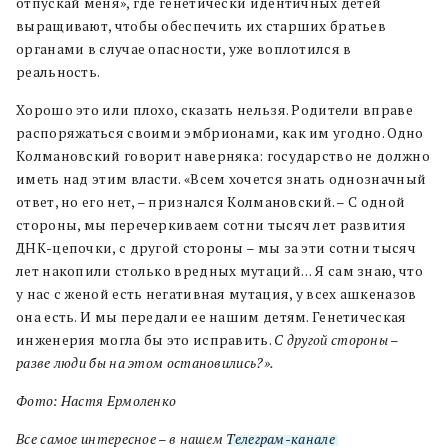
отпускай меня», где генетически идентичных детей
выращивают, чтобы обеспечить их старших братьев
органами в случае опасности, уже воплотился в
реальность.
Хорошо это или плохо, сказать нельзя. Родители вправе
распоряжаться своими эмбрионами, как им угодно. Одно
Колмановский говорит наверняка: государство не должно
иметь над этим власти. «Всем хочется знать однозначный
ответ, но его нет, – признался Колмановский. – С одной
стороны, мы перечеркиваем сотни тысяч лет развития
ДНК-цепочки, с другой стороны – мы за эти сотни тысяч
лет накопили столько вредных мутаций… Я сам знаю, что
у нас с женой есть негативная мутация, у всех ашкеназов
она есть. И мы передали ее нашим детям. Генетическая
инженерия могла бы это исправить.
С другой стороны –
разве люди бы на этом остановились?».
Фото: Настя Ермоленко
Все самое интересное – в нашем
Телеграм-канале
.