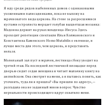
Я иду среди рядов выбеленных домов с одинаковыми
ухоженными палисадниками, пока не выхожу на
мрачноватого вида церковь. На стене за разросшимися
кустами остролиста мерцает голубая выцветшая мозаика:
Мадонна держит на руках младенца-Иисуса. Здесь
проходят репетиции спектакля Ильи Колмановского и
Константина Каменского Homo Mutabilis о евгенике, и
лучше места для этого, чем церковь, и представить
нельзя.
Молельный зал пуст и мрачен, лестница сбоку уводит на
третий этаж. На последней лестничной площадке перед
дверью сидит седая женщина и читает мальчику книгу на
английском. Она смотрит на меня, а я пытаюсь понять, как
уточнить, туда ли я пришла? «Вы пришли по адресу», —
разгадала она не заданный мною вопрос. Чувство
нереальности происходящего вдруг охватило меня.