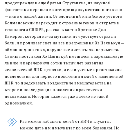
предупреждали еще братья Стругацкие, из научной
фантастики перешла в категорию документального кино
— кино о нашей жизни. От злодеяний китайского ученого
Колмановский переходит к строению генов и открытии
технологии CRISPR, рассказывает о британке Джо
Камерон, которая из-за мутации не чувствует страха и
боли, и проливает свет на все прегрешения Хэ Цзянькуя —
обман подопытных, нарушение чистоты эксперимента.
Своим поступком Хэ Цзянькуй вмешался в зародышевую
линию и перечеркнул сотни тысяч лет развития
человеческой ДНК-цепочки, и если ученые представляли
последствия для первого поколения людей с измененной
ДНК, то предсказать воздействие вмешательства на
второе и последующие поколения практически
невозможно. История кажется уже далеко не такой
однозначной.
Раз можно избавить детей от ВИЧ и глухоты,
можно дать им иммунитет ко всем болезням. Но