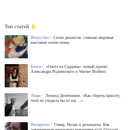
Топ статей
Искусство /
Сезон диалогов: главные мировые
выставки осени-зимы
Блоги /
«Охота на Саддама»: новый проект
Александра Роднянского и Warner Brothers
Люди /
Леонид Десятников: «Как сберечь красоту,
чтоб не уходила бы от нас…»
Интересно /
Гомер, Нолан и релоканты. Как
современные эмигранты повторяют путь Одиссея