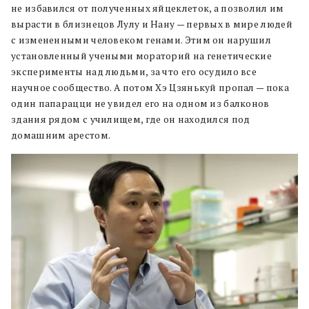
не избавился от полученных яйцеклеток, а позволил им
вырасти в близнецов Лулу и Нану — первых в мире людей
с измененными человеком генами. Этим он нарушил
установленный учеными мораторий на генетические
эксперименты над людьми, за что его осудило все
научное сообщество. А потом Хэ Цзянькуй пропал — пока
один папарацци не увидел его на одном из балконов
здания рядом с училищем, где он находился под
домашним арестом.