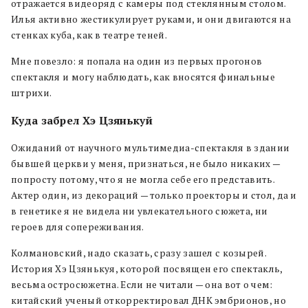
отражается видеоряд с камеры под стеклянным столом.
Илья активно жестикулирует руками, и они двигаются на
стенках куба, как в театре теней.
Мне повезло: я попала на один из первых прогонов
спектакля и могу наблюдать, как вносятся финальные
штрихи.
Куда забрел Хэ Цзянькуй
Ожиданий от научного мультимедиа-спектакля в здании
бывшей церкви у меня, признаться, не было никаких —
попросту потому, что я не могла себе его представить.
Актер один, из декораций — только проекторы и стол, да и
в генетике я не видела ни увлекательного сюжета, ни
героев для сопереживания.
Колмановский, надо сказать, сразу зашел с козырей.
История Хэ Цзянькуя, которой посвящен его спектакль,
весьма остросюжетна. Если не читали — она вот о чем:
китайский ученый откорректировал ДНК эмбрионов, но