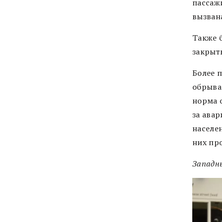
пассажи
вызван
Также 
закрыты
Более 
обрыва
норма 
за ава
населе
них пр
Западн