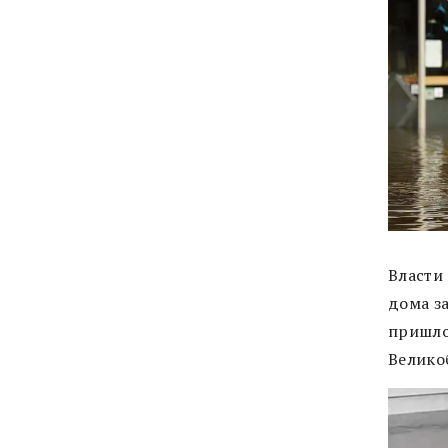
Власти
дома з
пришло
Велико