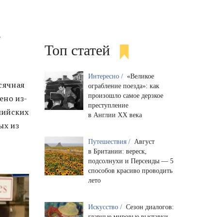
е
Топ статей
Интересно /
«Великое
сячная
ограбление поезда»: как
произошло самое дерзкое
ено из-
преступление
лийских
в Англии XX века
ых из
Путешествия /
Август
в Британии: вереск,
подсолнухи и Персеиды — 5
способов красиво проводить
лето
Искусство /
Сезон диалогов:
главные мировые выставки