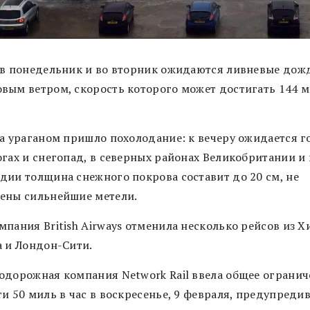
 в понедельник и во вторник ожидаются ливневые дож
вым ветром, скорость которого может достигать 144 м
за ураганом пришло похолодание: к вечеру ожидается г
огах и снегопад, в северных районах Великобритании и 
дии толщина снежного покрова составит до 20 см, не
ены сильнейшие метели.
пания British Airways отменила несколько рейсов из Х
а и Лондон-Сити.
одорожная компания Network Rail ввела общее огранич
и 50 миль в час в воскресенье, 9 февраля, предупреди