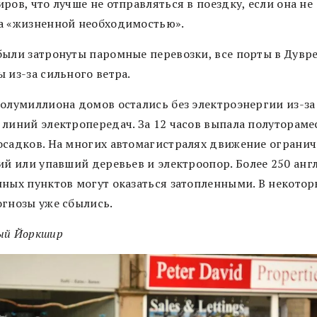
ров, что лучше не отправляться в поездку, если она не
а «жизненной необходимостью».
были затронуты паромные перевозки, все порты в Дувр
 из-за сильного ветра.
полумиллиона домов остались без электроэнергии из-за
 линий электропередач. За 12 часов выпала полутораме
осадков.
На многих автомагистралях движение огранич
рий или упавший деревьев и электроопор.
Более 250 анг
нных пунктов могут оказаться затопленными. В некотор
огнозы уже сбылись.
ый Йоркшир