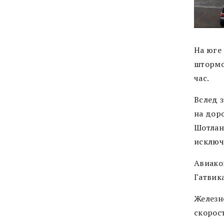
На юге
штормо
час.
Вслед 
на дор
Шотлан
исключ
Авиаком
Гатвик
Железн
скорост