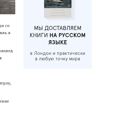
ди со
иль в
ололед
в
итроу,
ение
в