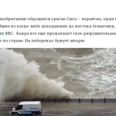
икобританию обрушился ураган Ciara — вероятно, один 
йших из когда-либо доходивших до востока Атлантики,
ет
BBC. Кьяра все еще продолжает свое разрушительно
е по стране. На побережье бушует шторм.