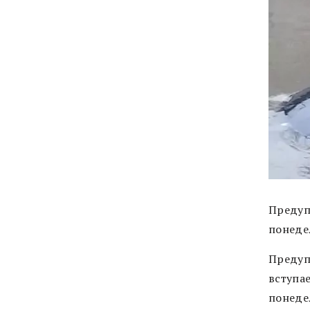
Предуп
понеде
Предуп
вступае
понеде