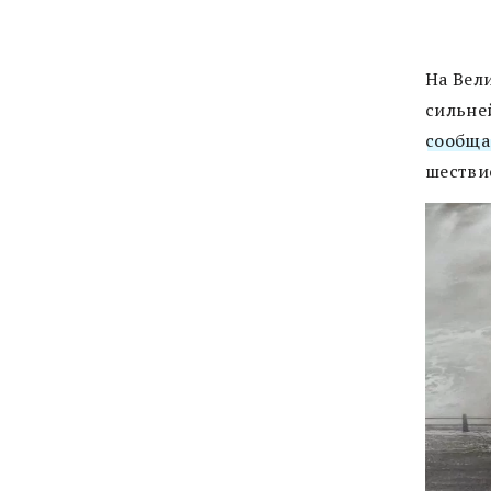
На Вел
сильне
сообща
шестви