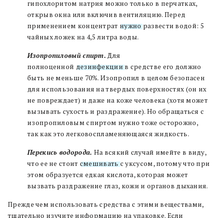
гипохлоритом натрия можно только в перчатках,
открыв окна или включив вентиляцию. Перед
применением концентрат
нужно
развести водой: 5
чайных ложек на 4,5 литра воды.
Изопропиловый спирт.
Для
полноценной
дезинфекции
в средстве его должно
быть не меньше 70%. Изопропил в целом безопасен
для использования на твердых поверхностях (он их
не повреждает) и даже на коже человека (хотя может
вызывать сухость и раздражение). Но обращаться с
изопропиловым спиртом нужно тоже осторожно,
так как это легковоспламеняющаяся жидкость.
Перекись водорода.
На всякий случай имейте в виду,
что ее не стоит
смешивать
с уксусом, потому что при
этом образуется едкая кислота, которая может
вызвать раздражение глаз, кожи и органов дыхания.
Прежде чем использовать средства с этими веществами,
тщательно изучите информацию на упаковке. Если