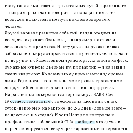
глазу капли вылетают из дыхательных путей зараженного
— например, когда он говорит — и попадают вместе с
воздухом в дыхательные пути пока еще здорового
человек.
Другой вариант развития событий: капли оседают на
всем, что окружает больного, — например, на столе и
лежащих там предметах. И оттуда уже на руках и вещах
заболевшего вирус отправляется в путешествие: попадает
на поручни в общественном транспорте, кнопки в лифтах,
бумажные купюры, дверные ручки квартир — и на вещи в
самих квартирах. Ко всему этому прикасаются здоровые
люди. Если после этого они не моют руки и трогают ими
лицо, то с большой вероятностью — инфицируются.
На различных поверхностях коронавирус SARS-Cov-
19
остается активным
от нескольких часов или одних
суток (например, на картоне) до 2-3 дней (дольше всего —
на пластике и металле). И хотя Центр по контролю и
профилактике заболеваний США
сообщает
, что случаев
передачи вируса человеку через зараженные поверхности