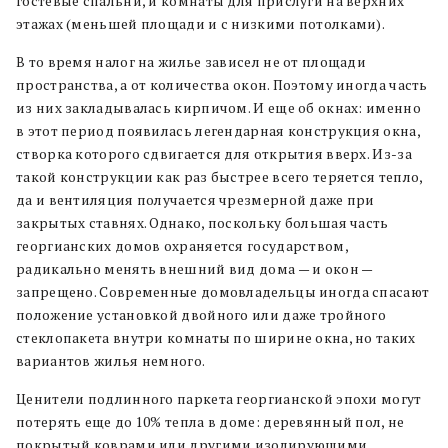
гостевые спальни, и комнаты для прислуги на верхних
этажах (меньшей площади и с низкими потолками).
В то время налог на жилье зависел не от площади
пространства, а от количества окон. Поэтому иногда часть
из них закладывалась кирпичом. И еще об окнах: именно
в этот период появилась легендарная конструкция окна,
створка которого сдвигается для открытия вверх. Из-за
такой конструкции как раз быстрее всего теряется тепло,
да и вентиляция получается чрезмерной даже при
закрытых ставнях. Однако, поскольку большая часть
георгианских домов охраняется государством,
радикально менять внешний вид дома — и окон —
запрещено. Современные домовладельцы иногда спасают
положение установкой двойного или даже тройного
стеклопакета внутри комнаты по ширине окна, но таких
вариантов жилья немного.
Ценители подлинного паркета георгианской эпохи могут
потерять еще до 10% тепла в доме: деревянный пол, не
покрытый коврами или другими изолирующими