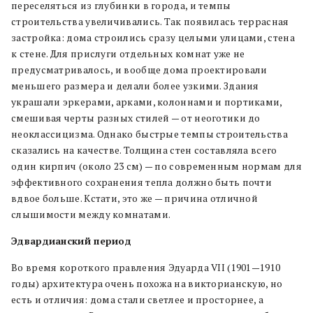
переселяться из глубинки в города, и темпы
строительства увеличивались. Так появилась террасная
застройка: дома строились сразу целыми улицами, стена
к стене. Для прислуги отдельных комнат уже не
предусматривалось, и вообще дома проектировали
меньшего размера и делали более узкими. Здания
украшали эркерами, арками, колоннами и портиками,
смешивая черты разных стилей — от неоготики до
неоклассицизма. Однако быстрые темпы строительства
сказались на качестве. Толщина стен составляла всего
один кирпич (около 23 см) — по современным нормам для
эффективного сохранения тепла должно быть почти
вдвое больше. Кстати, это же — причина отличной
слышимости между комнатами.
Эдвардианский период
Во время короткого правления Эдуарда VII (1901—1910
годы) архитектура очень похожа на викторианскую, но
есть и отличия: дома стали светлее и просторнее, а