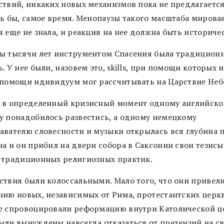
ствий, никаких новых механизмов пока не предлагается.
сь бы, самое время. Менопаузы такого масштаба мирова
 еще не знала, и реакция на нее должна быть историче
ы тысячи лет инструментом Спасения была традицион
. У нее были, назовем это, skills, при помощи которых 
 помощи идивидуум мог рассчитывать на Царствие Неб
 в определенный кризисный момент одному английск
у понадобилось развестись, а одному немецкому
авателю словесности и музыки открылась вся глубина 
на и он прибил на двери собора в Саксонии свои тезисы
 традиционных религиозных практик.
ствия были колоссальными. Мало того, что они привели
нию новых, независимых от Рима, протестантских церк
е спровоцировали реформацию внутри Католической ц
ыли вынуждены навсегда отказаться от претензий на св