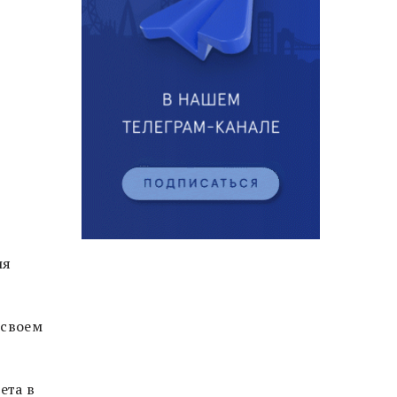
ия
 своем
ета в