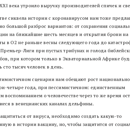
 XXI века утроило выручку производителей спичек и све
стве сиквела истории с коронавирусом нам тоже предла
но большой разброс вариантов: от сохранения социаль
ции на ближайшие шесть месяцев и открытия брони на
ты в O2 не раньше весны следующего года до катастро
 Премьер-Лиги при пустых трибунах и голода библейск
бов, при котором только в Экваториальной Африке буд
 сто тысяч человек в день.
тимистичном сценарии нам обещают рост национально
три-четыре года, при пессимистичном: единственным
м воспоминанием о человечестве через то же время ос
иеся в венецианских каналах дельфины.
защититься от вируса, необходимо создать какую-то
нную в истории вакцину, но, чтобы защитится от соци