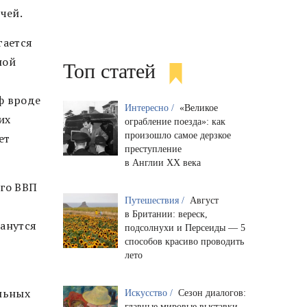
чей.
гается
ной
Топ статей
ф вроде
Интересно /
«Великое
их
ограбление поезда»: как
произошло самое дерзкое
ет
преступление
в Англии XX века
го ВВП
Путешествия /
Август
в Британии: вереск,
танутся
подсолнухи и Персеиды — 5
способов красиво проводить
лето
альных
Искусство /
Сезон диалогов:
главные мировые выставки