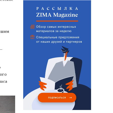
вшим
 —
о
ого
наса