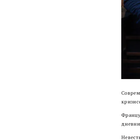
Соврем
кризис
Францу
дневни
Невесть