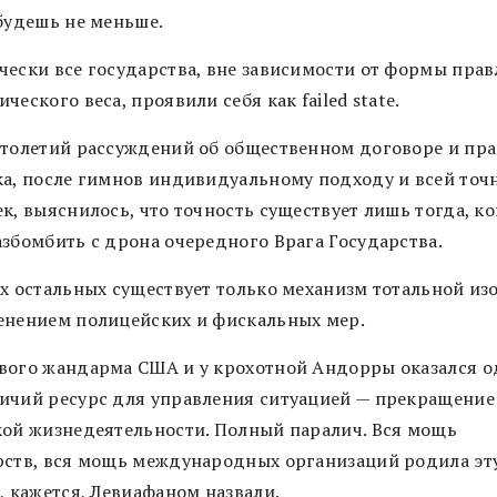
 будешь не меньше.
чески все государства, вне зависимости от формы прав
ческого веса, проявили себя как failed state.
столетий рассуждений об общественном договоре и пра
ка, после гимнов индивидуальному подходу и всей точ
к, выяснилось, что точность существует лишь тогда, ко
азбомбить с дрона очередного Врага Государства.
ех остальных существует только механизм тотальной из
енением полицейских и фискальных мер.
вого жандарма США и у крохотной Андорры оказался 
ичий ресурс для управления ситуацией — прекращение 
кой жизнедеятельности. Полный паралич. Вся мощь
рств, вся мощь международных организаций родила эт
, кажется, Левиафаном назвали.