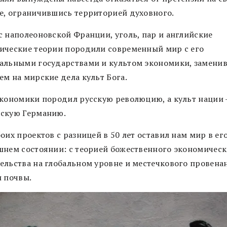
е, ограничившись территорией духовного.
с наполеоновской Франции, уголь, пар и английские
ические теории породили современный мир с его
альными государствами и культом экономики, замени
ем на мирские дела культ Бога.
экономики породил русскую революцию, а культ нации
скую Германию.
оих проектов с разницей в 50 лет оставил нам мир в ег
шнем состоянии: с теорией божественного экономическ
ельства на глобальном уровне и местечкового провена
и почвы.