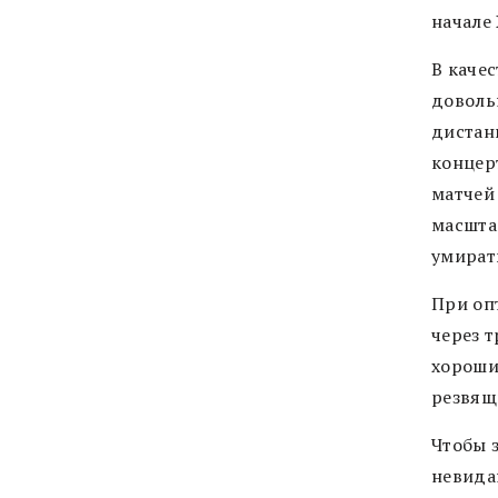
начале
В каче
доволь
дистан
концер
матчей
масшта
умирать
При оп
через 
хороши
резвящ
Чтобы 
невида