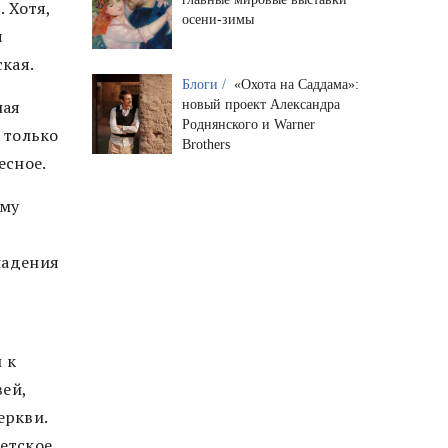
 Хотя,
осени-зимы
я
ская.
Блоги /
«Охота на Саддама»:
ная
новый проект Александра
Роднянского и Warner
и только
Brothers
есное.
ому
падения
 к
вей,
еркви.
етское