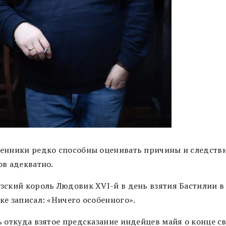
енники редко способны оценивать причины и следств
ов адекватно.
зский король Людовик XVI-й в день взятия Бастилии в
ке записал: «Ничего особенного».
 откуда взятое предсказание индейцев майя о конце св