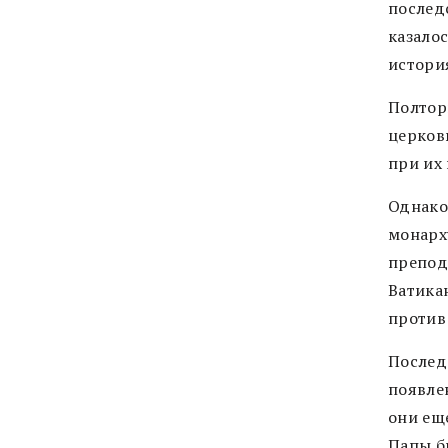
послед
казало
история
Полтор
церковь
при их
Однако
монарх
препод
Ватика
против
Послед
появле
они ещ
Папы б