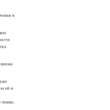
ления и
вах
ности
гда
оляции
один
всей и
у мышь.