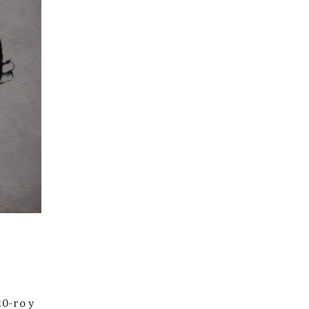
0-го у