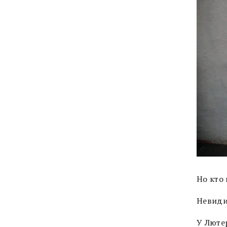
Но кто 
Невиди
У Люте