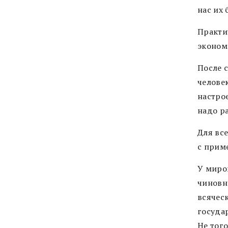
нас их
Практи
экономи
После 
челове
настрое
надо р
Для вс
с прим
У миро
чиновн
всячес
госуда
Не того