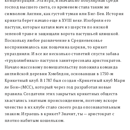
концентрации. Эта игра, изначально популярная среди
господ высшего света, со временем стала таким же
символом Англии, как густой туман или Биг-Бен. История
крикета берет начало еще в XVIII веке. Изобрели его
пастухи, которые катали мяч из шерсти по низкой
зеленой траве и защищали ворота пастушьей клюшкой.
Поскольку любое развлечение в Средневековье
воспринималось как пощечина церкви, то крикет
упразднили.
И все же н
есколько столетий спустя забава
«трудолюбивых» пастухов заинтересовала аристократов.
Начало массовому помешательству положила команда
английской деревни Хэмблдон, основавшая в 1750-м
Крикетный клуб. В 1787 был создан «Крикетный клуб Мари
ле Бон» (MCC), который через год разработал новые
правила. Создатели этих закрытых крикетных обществ
хвастались знатным происхождением, поэтому вскоре
членство в их клубе стало своего рода опознавательным
знаком. Играешь в крикет? Значит, ты — аристократ с
плотно набитым кошельком.