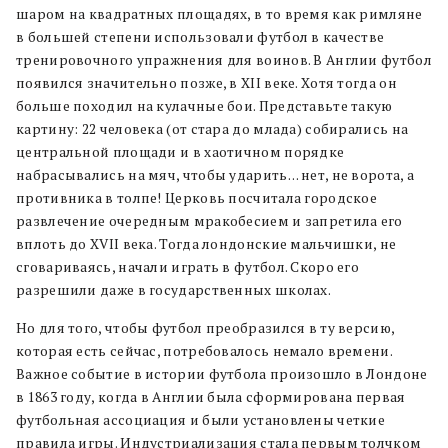
шаром на квадратных площадях, в то время как римляне
в большей степени использовали футбол в качестве
тренировочного упражнения для воинов. В Англии футбол
появился значительно позже, в XII веке. Хотя тогда он
больше походил на кулачные бои. Представьте такую
картину: 22 человека (от стара до млада) собирались на
центральной площади и в хаотичном порядке
набрасывались на мяч, чтобы ударить… нет, не ворота, а
противника в толпе! Церковь посчитала городское
развлечение очередным мракобесием и запретила его
вплоть до XVII века. Тогда лондонские мальчишки, не
сговариваясь, начали играть в футбол. Скоро его
разрешили даже в государственных школах.
Но для того, чтобы футбол преобразился в ту версию,
которая есть сейчас, потребовалось немало времени.
Важное событие в истории футбола произошло в Лондоне
в 1863 году, когда в Англии была сформирована первая
футбольная ассоциация и были установлены четкие
правила игры. Индустриализация стала первым толчком