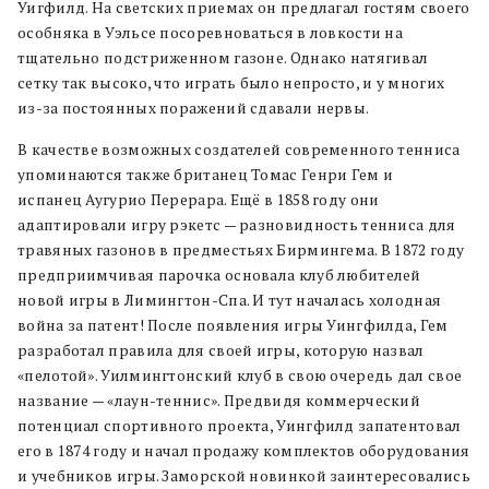
Уигфилд. На светских приемах он предлагал гостям своего
особняка в Уэльсе посоревноваться в ловкости на
тщательно подстриженном газоне. Однако натягивал
сетку так высоко, что играть было непросто, и у многих
из-за постоянных поражений сдавали нервы.
В качестве возможных создателей современного тенниса
упоминаются также британец Томас Генри Гем и
испанец Аугурио Перерара. Ещё в 1858 году они
адаптировали игру рэкетс — разновидность тенниса для
травяных газонов в предместьях Бирмингема. В 1872 году
предприимчивая парочка основала клуб любителей
новой игры в Лимингтон-Спа. И тут началась холодная
война за патент! После появления игры Уингфилда, Гем
разработал правила для своей игры, которую назвал
«пелотой». Уилмингтонский клуб в свою очередь дал свое
название — «лаун-теннис». Предвидя коммерческий
потенциал спортивного проекта, Уингфилд запатентовал
его в 1874 году и начал продажу комплектов оборудования
и учебников игры. Заморской новинкой заинтересовались