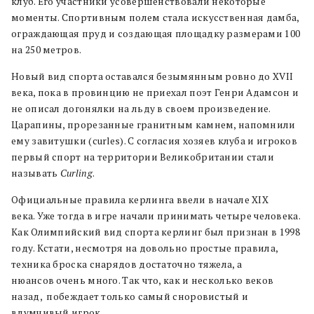
клуб. Его участники усовершенствовали некоторые
моменты. Спортивным полем стала искусственная дамба,
ограждающая пруд и создающая площадку размерами 100
на 250 метров.
Новый вид спорта оставался безымянным ровно до XVII
века, пока в провинцию не приехал поэт Генри Адамсон и
не описал догонялки на льду в своем произведение.
Царапины, прорезанные гранитным камнем, напомнили
ему завитушки (сurles). С согласия хозяев клуба и игроков
первый спорт на территории Великобритании стали
называть
Curling
.
Официальные правила керлинга ввели в начале XIX
века.
Уже тогда в игре начали принимать четыре человека.
Как Олимпийский вид спорта керлинг был признан в 1998
году. Кстати, несмотря на довольно простые правила,
техника броска снарядов достаточно тяжела, а
нюансов очень много. Так что, как и несколько веков
назад,
побеждает только самый сноровистый и
вдумчивый игрок.