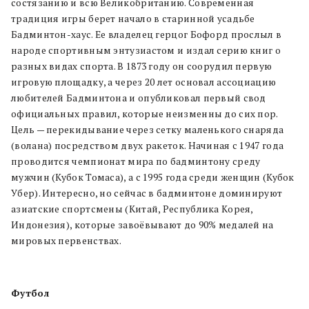
состязанию и всю Великобританию. Современная
традиция игры берет начало в старинной усадьбе
Бадминтон-хаус. Ее владелец герцог Бофорд прослыл в
народе спортивным энтузиастом и издал серию книг о
разных видах спорта. В 1873 году он соорудил первую
игровую площадку, а через 20 лет основал ассоциацию
любителей Бадминтона и опубликовал первый свод
официальных правил, которые неизменны до сих пор.
Цель — перекидывание через сетку маленького снаряда
(волана) посредством двух ракеток. Начиная с 1947 года
проводится чемпионат мира по бадминтону среду
мужчин (Кубок Томаса), а с 1995 года среди женщин (Кубок
Убер). Интересно, но сейчас в бадминтоне доминируют
азиатские спортсмены (Китай, Республика Корея,
Индонезия), которые завоёвывают до 90% медалей на
мировых первенствах.
Футбол