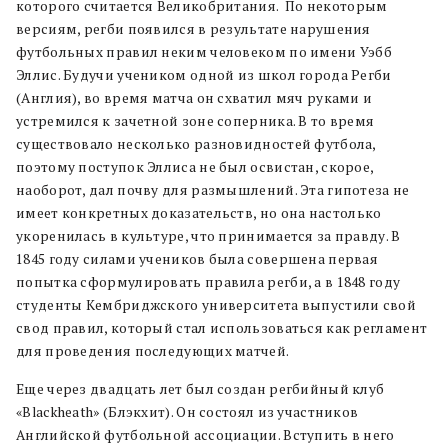
которого считается Великобритания.
По некоторым
версиям, регби появился в результате нарушения
футбольных правил неким человеком по имени Уэбб
Эллис. Будучи учеником одной из школ города Регби
(Англия), во время матча он схватил мяч руками и
устремился к зачетной зоне соперника. В то время
существовало несколько разновидностей футбола,
поэтому поступок Эллиса не был освистан, скорое,
наоборот, дал почву для размышлений. Эта гипотеза не
имеет
конкретных доказательств, но она настолько
укоренилась в культуре, что принимается за правду. В
1845 году силами учеников была совершена первая
попытка сформулировать правила регби, а в 1848 году
студенты Кембриджского университета выпустили свой
свод правил, который стал использоваться как регламент
для проведения последующих матчей.
Еще через двадцать лет был создан регбийный клуб
«Blackheath» (Блэкхит). Он состоял из участников
Английской футбольной ассоциации. Вступить в него