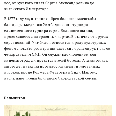
все, от русского князя Сергея Александровича до
китайского Императора.
В 1877 году лаун-теннис обрел большие масштабы
благодаря введению Уимблдонского турнира —
единственного турнира серии Большого шлема,
проводящегося на травяных кортах. В отличие от других
соревнований, Уимблдон относится к ряду культурных
феноменов. Его розыгрыши ежегодно транслируют около
четырех тысяч СМИ. Он служит вдохновением для
кинематографа и представителей богемы. А главное, как
много лет назад, за противостоянием титулованных
игроков, вроде Роджера Федерера и Энди Маррея,
наблюдают члены британской королевской семьи.
Бадминтон