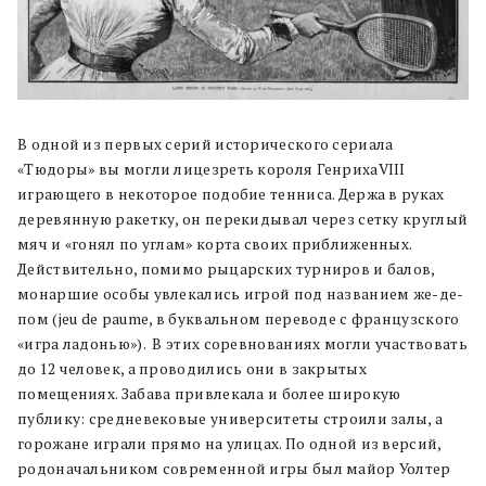
В одной из первых серий исторического сериала
«Тюдоры» вы могли лицезреть короля ГенрихаVIII
играющего в некоторое подобие тенниса. Держа в руках
деревянную ракетку, он перекидывал через сетку круглый
мяч и «гонял по углам» корта своих приближенных.
Действительно, помимо рыцарских турниров и балов,
монаршие особы увлекались игрой под названием же-де-
пом (jeu de paume, в буквальном переводе с французского
«игра ладонью»).
В этих соревнованиях могли участвовать
до 12 человек, а проводились они в закрытых
помещениях. Забава привлекала и более широкую
публику: средневековые университеты строили залы, а
горожане играли прямо на улицах. По одной из версий,
родоначальником современной игры был майор Уолтер