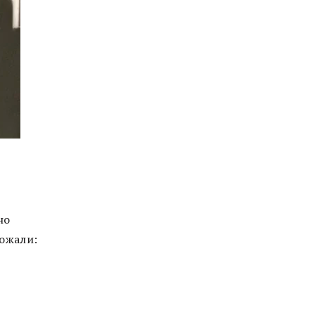
но
рожали: