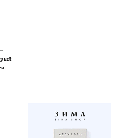
 —
орый
ти.