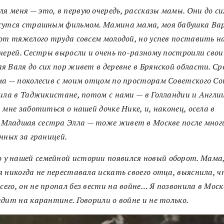
ля меня
—
это, в первую очередь, рассказы мамы. Они до си
жутся страшным фильмом.
Мамина мама, моя бабушка Ва
от тяжелого труда совсем молодой, но успев поставить н
черей. С
естры выросли и очень по-разному построили свои
 Валя до сих пор живет в деревне в Брянской области.
Ср
а — поколесив с моим отцом по просторам Советского Со
ила в Таджикистане, потом с нами — в Голландии и Англии
 мне заботиться о нашей дочке Нике, и, наконец, осела в
.
Младшая сестра Элла — тоже живет в Москве после многи
нных за границей.
о у нашей семейной истории появился новый оборот.
М
ама
 никогда не переставала искать своего отца, выяснила, ч
сего,
он не пропал без вести на войне… Я п
озвонила в Москв
дит на карантине. Говорили о войне и не только.