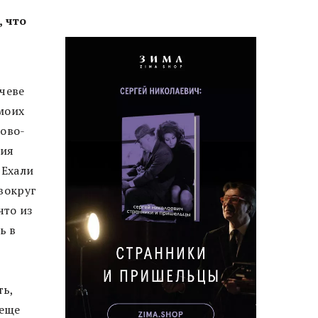
, что
чеве
моих
лово-
ция
 Ехали
 вокруг
что из
ь в
ть,
 еще