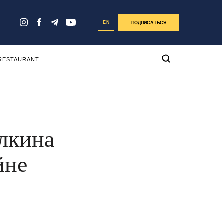
EN
ПОДПИСАТЬСЯ
 RESTAURANT
лкина
йне