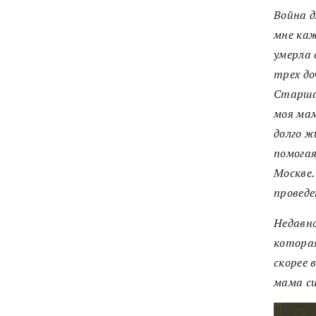
Война д
мне ка
умерла 
трех до
Старшая
моя мам
долго ж
помогая
Москве
проведе
Н
едавн
которая
скорее в
мама си