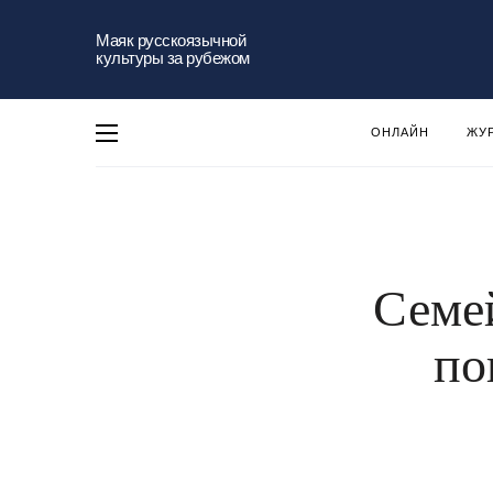
Маяк русскоязычной
культуры за рубежом
ОНЛАЙН
ЖУ
Семе
по