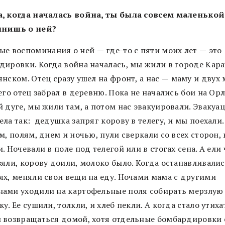
, когда началась война, ты была совсем маленькой
мнишь о ней?
ые воспоминания о ней
—
где-то с пяти моих лет
—
это
дировки. Когда война началась, мы жили в городе Кара
нском. Отец сразу ушел на фронт, а нас
—
маму и двух 
его отец забрал в деревню. Пока не начались бои на Ор
 дуге, мы жили там, а потом нас эвакуировали. Эвакуа
ла так: дедушка запряг корову в телегу, и мы поехали.
м, полям, днем и ночью, пули сверкали со всех сторон,
. Ночевали в поле под телегой или в стогах сена. А ели 
зяли, корову доили, молоко было. Когда останавливалис
ях, меняли свои вещи на еду. Ночами мама с другими
ами уходили на картофельные поля собирать мерзлую
у. Ее сушили, толкли, и хлеб пекли. А когда стало утиха
 возвращаться домой, хотя отдельные бомбардировки