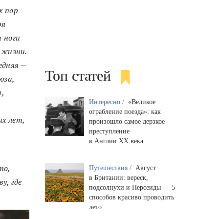
х пор
ря
а ноги
 жизни.
едняя —
Топ статей
юза,
,
Интересно /
«Великое
ограбление поезда»: как
х лет,
произошло самое дерзкое
преступление
в Англии XX века
,
то,
Путешествия /
Август
в Британии: вереск,
у, где
подсолнухи и Персеиды — 5
способов красиво проводить
лето