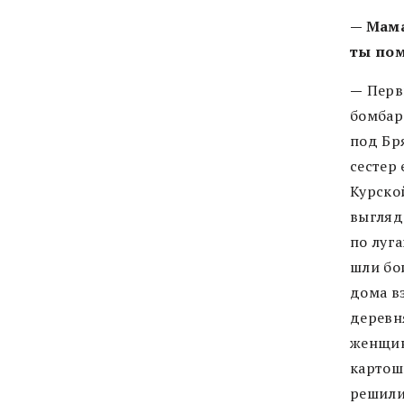
— Мама
ты по
—
Перв
бомбар
под Бря
сестер 
Курской
выгляде
по луга
шли бои
дома в
деревн
женщин
картошк
решили