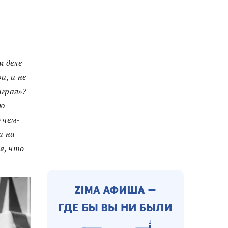
 деле
и, и не
играл
»
?
ую
 чем-
а на
я, что