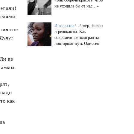
«Как сберечь красоту, чтоб
не уходила бы от нас…»
ретили!
телями.
Интересно /
Гомер, Нолан
атила не
и релоканты. Как
 Дулут
современные эмигранты
повторяют путь Одиссея
 Ли не
раммы.
рят,
 надо
 то как
на