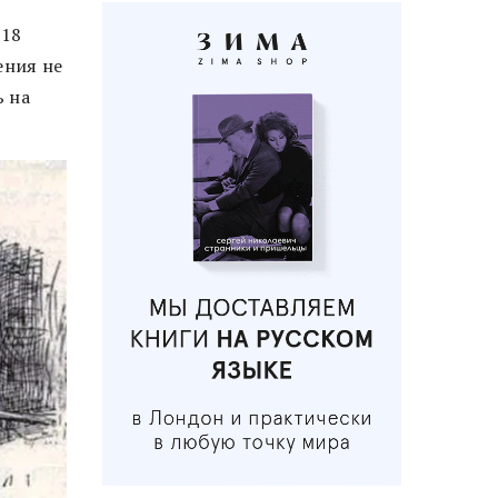
018
ения не
ь на