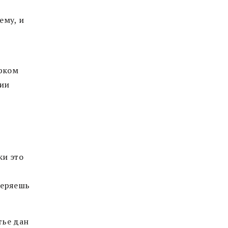
ему, и
арком
дии
ки это
еряешь
тье дан