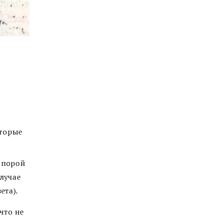
оторые
 порой
лучае
ета).
что не