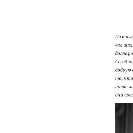
Помнит
«
не шах
долларо
Сегодн
добрую 
то, что
почве л
они сов