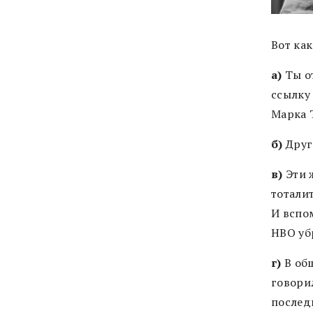
Вот как
а)
Ты от
ссылку
Марка 
б)
Друг
в)
Эти 
тоталит
И
вспом
HBO уб
г)
В общ
говори
послед