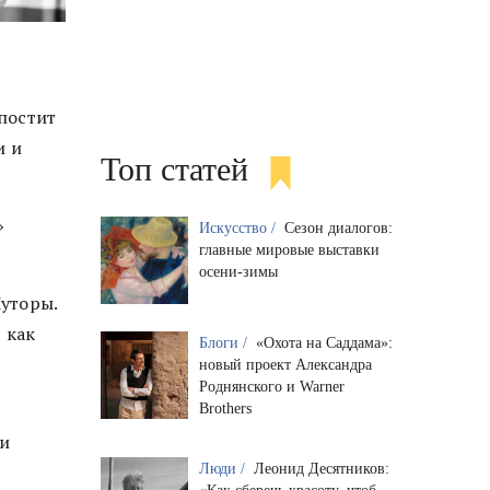
постит
и и
Топ статей
»
Искусство /
Сезон диалогов:
главные мировые выставки
осени-зимы
Луторы
.
 как
Блоги /
«Охота на Саддама»:
новый проект Александра
Роднянского и Warner
Brothers
и
Люди /
Леонид Десятников: