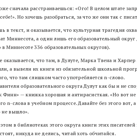
оже сначала расстраиваешься:
«
Ого! В целом штате зап
себе!
»
. Но хочешь разобраться, за что же они так с писа
ь в текст, и оказывается, что культурная трагедия охв
тат Миннесота, а один лишь его образовательный округ
о в Миннесоте 336 образовательных округов).
 оказывается, что там, в Дулуте, Марка Твена и Харпер
или, а вывели их книги из обязательной школьной прог
ого, что там слишком часто употребляется n-слово.
вители образовательного округа Дулут как бы и не спо
к Финн
»
—
книжка хорошая и антирасисткая.
«
Но вот не
го n-слова в учебном процессе. Давайте без этого вот, а
о не вышло
»
.
этом в библиотеках этого округа книги этих писателей 
стоят, никуда не делись, читай хоть обчитайся.