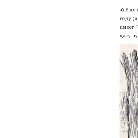
з)
Еще в
году (
имеет.
дату п