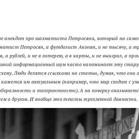
е анекдот про шахматиста Петросяна, который на самом
матист Петросян, а футболист Акопян, и не тысячу, а тр
в, а рублей, и не в лотерею, а в карты, и не выиграл, а про
яшний информационный шум часто напоминает эту стар
схему. Люди делятся ссылками на статьи, думая, что они о
 кажется им актуальным (например, что мир сходит с ум
иберальности и толерантности). А на поверку оказываетс
сем о другом. И вообще это тексты трехлетней давности.