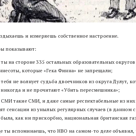
здыхаешь и измеряешь собственное настроение.
ы показывают:
 ты на стороне 335 остальных образовательных округов
ннесоты, которые
«
Гека Финна
»
не запрещали;
 тебя не волнует судьба двоечников из округа Дулут, к
 никогда и не прочитают
«
Убить пересмешника
»
;
 СМИ такие СМИ, и даже самые респектабельные из них
ят сенсации из унылых регулярных случаев (в данном с
 была, как ни прискорбно, национальная британская газ
е ты вспоминаешь, что HBO на самом-то деле объявил, 