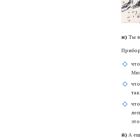
и)
Ты в
Прибор
что
Ми
что
так
что
леп
это
й)
А ещ