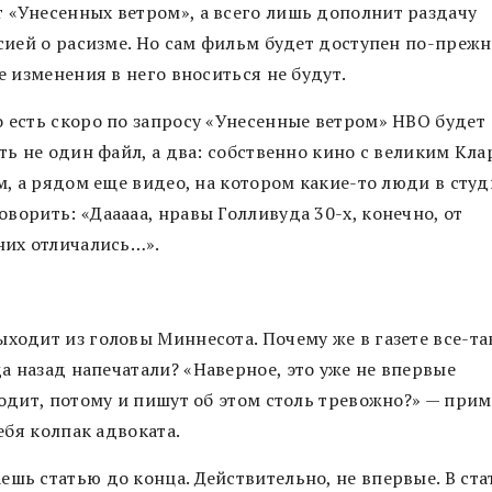
т
«
Унесенных ветром
»
, а всего лишь дополнит раздачу
сией о расизме. Но сам фильм будет доступен по-прежн
 изменения в него вноситься не будут.
 есть скоро по запросу
«
Унесенные ветром
»
HBO будет
ть не один файл, а два: собственно кино с великим Кл
м, а рядом еще видео, на котором какие-то люди в сту
говорить:
«
Дааааа, нравы Голливуда 30-х, конечно, от
их отличались…
»
.
ходит из головы Миннесота. Почему же в газете все-та
да назад напечатали?
«
Наверное, это уже не впервые
одит, потому и пишут об этом столь тревожно?
»
—
прим
ебя колпак адвоката.
ешь статью до конца. Действительно, не впервые. В ста