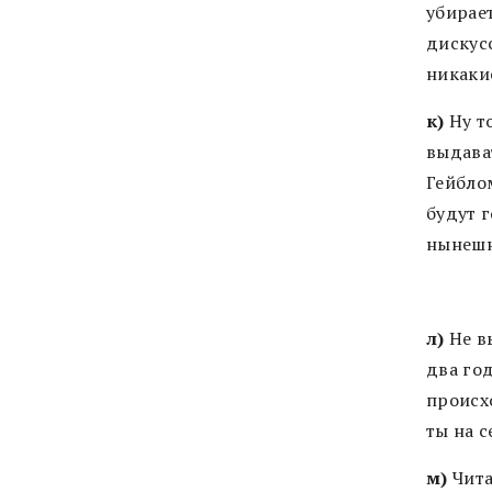
убирае
дискус
никакие
к)
Ну то
выдава
Гейбло
будут 
нынешн
л)
Не вы
два го
происх
ты на с
м)
Чита