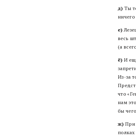
д)
Ты т
ничего 
е)
Лезеш
весь ш
(а всег
ё)
И еще
запрет
Из-за т
Предста
что
«
Ге
нам это
бы чег
ж)
При 
полках 