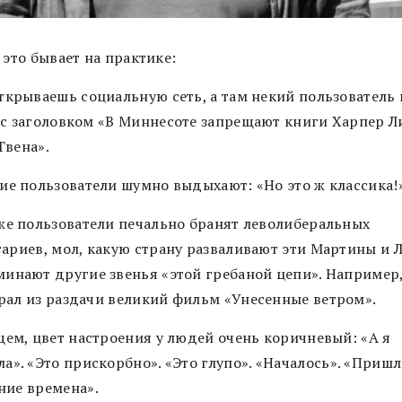
 это бывает на практике:
крываешь социальную сеть, а там некий пользователь 
 с заголовком
«
В Миннесоте запрещают книги Харпер Л
Твена
»
.
ие пользователи шумно выдыхают:
«
Но это ж классика!
же пользователи печально бранят леволиберальных
ариев, мол, к
акую страну разваливают эти Мартины и 
инают другие звенья
«
этой гребаной цепи
»
. Например,
рал из раздачи великий фильм
«
Унесенные ветром
»
.
ем, цвет настроения у людей очень коричневый:
«
А я
ла
»
.
«
Это прискорбно
»
.
«
Это глупо
»
.
«
Началось
»
.
«
Пришл
ние времена
»
.