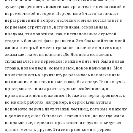
чувствую ценность памяти как средства от ненадежной и
переменчивой истории. Передо мной часто возникает
неразрешенный вопрос наследия и меня всегда тянет к
корневым структурам, источникам, основаниям,
предкам, этимологиям, как к исследованию скрытой
стадии в большей фазе развития. Это большой этап моей
жизни, который имеет огромное значение и до сих пор
оказывает на меня влияние. До Лондона моя жизнь
складывалась из переездов: каждые пять лет была новая
страна, новые люди, новый язык, новое начинание. Моя
привязанность к архитектуре развилась как механизм
выживания в постоянно меняющейся среде. Тесно изучая
пространства и их архитектурные особенности, я
привыкала к новым жизням. Позже эта черта проявилась
во многих работах, например, в серии
Lemniscates
я
использую перила двух этажей лестниц, которые я нахожу
в домах под снос. Оставаясь статичными, но всегда имея
направление, перила соприкасаются с рукой и ведут из
одного места в другое. Эта синергия кожи и дерева