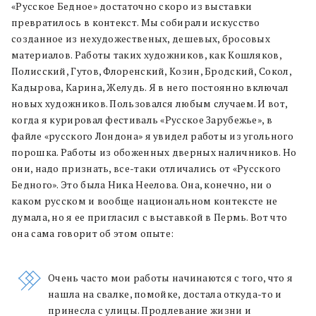
«Русское Бедное
»
достаточно скоро из выставки
превратилось в контекст. Мы собирали искусство
созданное из нехудожественых, дешевых, бросовых
материалов. Работы таких художников, как Кошляков,
Полисский, Гутов, Флоренский, Козин, Бродский, Сокол,
Кадырова, Карина, Желудь. Я в него постоянно включал
новых художников. Пользовался любым случаем. И вот,
когда я курировал фестиваль «Русское Зарубежье», в
файле «русского Лондона» я увидел работы из угольного
порошка. Работы из обоженных дверных наличников. Но
они, надо признать, все-таки отличались от «Русского
Бедного». Это была Ника Неелова. Она, конечно, ни о
каком русском и вообще национальном контексте не
думала, но я ее пригласил с выставкой в Пермь. Вот что
она сама говорит об этом опыте:
Очень часто мои работы начинаются с того, что я
нашла на свалке, помойке, достала откуда-то и
принесла с улицы. Продлевание жизни и