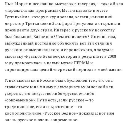
Нью-Йорке и несколько выставок в галереях,
— т
акая была
«параллельная программа». Мега-выставке в музее
Гуггенхайма, которую курировала, кстати, нынешний
директор Третьяковки Зельфира Трегулова, а открывали
президенты двух стран. Интерес к русскому искусству
был большой. Какое оно? Чем отличается? Именно там,
вынужденный постоянно объяснять вот эти отличия
русского от американского и европейского, я задумал
выставку «Русское Бедное
»
, которая в результате в 2008
году превратилась в целый музей ПЕРММ и
спровоцировала целый «пермский период» в моей жизни.
Успех выставки в России был обусловлен тем, что она
стала ответом на мнимую альтернативу: многие были
уверены, что искусство либо «русское», либо
«современное». Ну то есть, если русское
—
то
традиционное, если современное
—
то
космополитичное. «Русское Бедное
»
показала: вот вам
очень русское и очень современное .