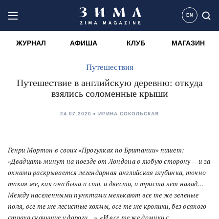
EN
ЖУРНАЛ
АФИША
КЛУБ
МАГАЗИН
Путешествия
Путешествие в английскую деревню: откуда
взялись соломенные крыши
24.07.2020
ИРИНА СОКОЛЬСКАЯ
Генри Мортон в своих «Прогулках по Британии» пишет:
«Двадцать минут на поезде от Лондона в любую сторону — и за
окнами раскрывается легендарная английская глубинка, точно
такая же, как она была и сто, и двести, и триста лет назад…
Между населенными пунктами мелькают все те же зеленые
поля, все те же лесистые холмы, все те же кролики, без всякого
страха скачущие у дороги…». «И все те же домики с