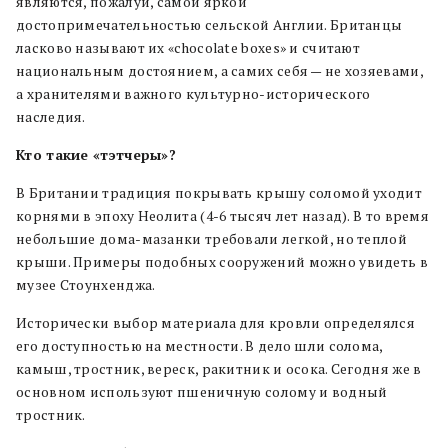
являются, пожалуй, самой яркой
достопримечательностью сельской Англии. Британцы
ласково называют их «chocolate boxes» и считают
национальным достоянием, а самих себя — не хозяевами,
а хранителями важного культурно-исторического
наследия.
Кто такие «тэтчеры»?
В Британии традиция покрывать крышу соломой уходит
корнями в эпоху Неолита (4-6 тысяч лет назад). В то время
небольшие дома-мазанки требовали легкой, но теплой
крыши. Примеры подобных сооружений можно увидеть в
музее Стоунхенджа.
Исторически выбор материала для кровли определялся
его доступностью на местности. В дело шли солома,
камыш, тростник, вереск, ракитник и осока. Сегодня же в
основном используют пшеничную солому и водный
тростник.