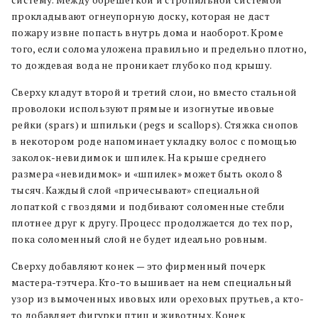
прокладывают огнеупорную доску, которая не даст
пожару извне попасть внутрь дома и наоборот. Кроме
того, если солома уложена правильно и предельно плотно,
то дождевая вода не проникает глубоко под крышу.
Сверху кладут второй и третий слои, но вместо стальной
проволоки используют прямые и изогнутые ивовые
рейки (spars) и шпильки (pegs и scallops). Стяжка снопов
в некотором роде напоминает укладку волос с помощью
заколок-невидимок и шпилек. На крыше среднего
размера «невидимок» и «шпилек» может быть около 8
тысяч. Каждый слой «причесывают» специальной
лопаткой с гвоздями и подбивают соломенные стебли
плотнее друг к другу. Процесс продолжается до тех пор,
пока соломенный слой не будет идеально ровным.
Сверху добавляют конек — это фирменный почерк
мастера-тэтчера. Кто-то вышивает на нем специальный
узор из вымоченных ивовых или ореховых прутьев, а кто-
то добавляет фигурки птиц и животных. Конек