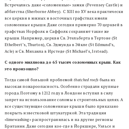
Встречались даже «соломенные» замки (Pevensey Castle) и
аббатства (Sherborne Abbey).
С XIII по XV века практически
все церкви в южных и восточных графствах имели
соломенные крыши. Даже сегодня примерно 70 церквей в
графствах Норфолк и Саффолк сохраняют такие же
крыши. Например, церкви Св. Этельберта в Тертоне (St
Ethelbert’s, Thurton), Св. Эдмунда в Эйкле (St Edmund’s,
Acle) и Св. Михаила в Ирстеде (St Michael’s, Irstead).
С одного миллиона до 65 тысяч соломенных крыш. Как
это произошло?
Тогда самой большой проблемой
thatched roofs
была их
высокая пожароопасность. Особенно страдали крупные
города. Поэтому в 1212 году в Лондоне вступил в силу
запрет на использование соломы в строительных целях. А
все существующие соломенные крыши было приказано
покрыть известковой штукатуркой. Эта традиция
«limewashing» распространилась и на другие регионы
Британии. Даже сегодня кое-где в Йоркшире, Уэльсе и