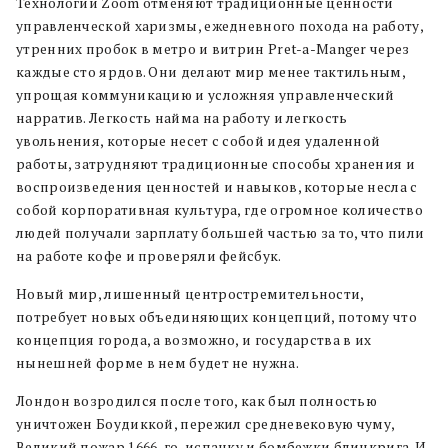
Технологии Zoom отменяют традиционные ценности
управленческой харизмы, ежедневного похода на работу,
утренних пробок в метро и витрин Pret-a-Manger через
каждые сто ярдов. Они делают мир менее тактильным,
упрощая коммуникацию и усложняя управленческий
нарратив. Легкость найма на работу и легкость
увольнения, которые несет с собой идея удаленной
работы, затрудняют традиционные способы хранения и
воспроизведения ценностей и навыков, которые несла с
собой корпоративная культура, где огромное количество
людей получали зарплату большей частью за то, что пили
на работе кофе и проверяли фейсбук.
Новый мир, лишенный центростремительности,
потребует новых объединяющих концепций, потому что
концепция города, а возможно, и государства в их
нынешней форме в нем будет не нужна.
Лондон возродился после того, как был полностью
уничтожен Боудиккой, пережил средневековую чуму,
Великий пожар 1666-го, испанку и бомбежки блицкрига. И