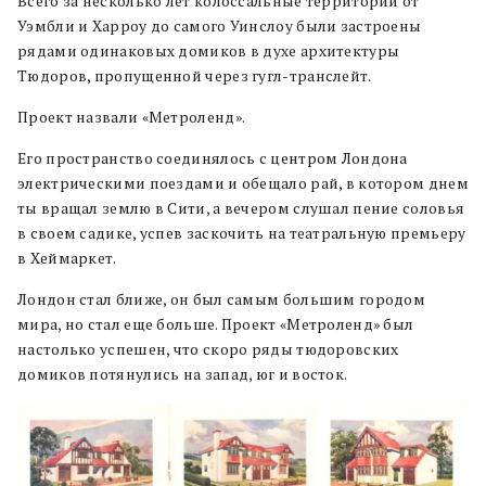
Всего за несколько лет колоссальные территории от
Уэмбли и Харроу до самого Уинслоу были застроены
рядами одинаковых домиков в духе архитектуры
Тюдоров, пропущенной через гугл-транслейт.
Проект назвали «Метроленд».
Его пространство соединялось с центром Лондона
электрическими поездами и обещало рай, в котором днем
ты вращал землю в Сити, а вечером слушал пение соловья
в своем садике, успев заскочить на театральную премьеру
в Хеймаркет.
Лондон стал ближе, он был самым большим городом
мира, но стал еще больше. Проект «Метроленд» был
настолько успешен, что скоро ряды тюдоровских
домиков потянулись на запад, юг и восток.