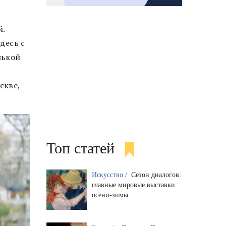
й.
десь с
нькой
скве,
Топ статей
Искусство /
Сезон диалогов:
главные мировые выставки
осени-зимы