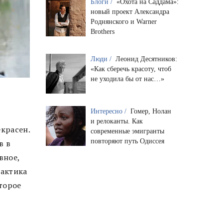
Блоги /
«Охота на Саддама»:
новый проект Александра
Роднянского и Warner
Brothers
Люди /
Леонид Десятников:
«Как сберечь красоту, чтоб
не уходила бы от нас…»
Интересно /
Гомер, Нолан
и релоканты. Как
красен.
современные эмигранты
повторяют путь Одиссея
в в
вное,
рактика
торое