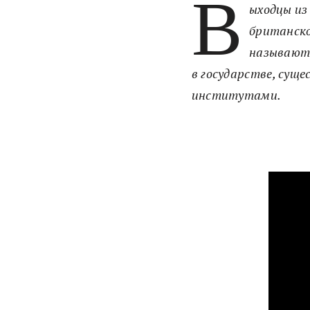
В
ыходцы из
британско
называют 
в государстве, сущ
институтами.