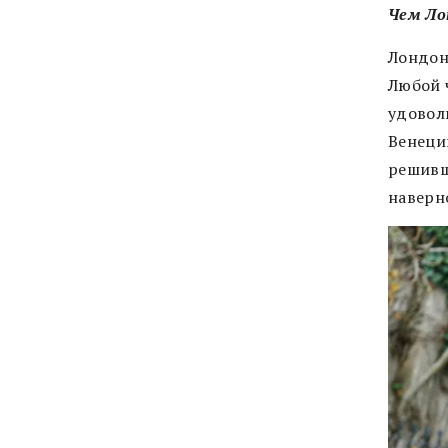
Чем Ло
Лондон
Любой 
удовол
Венеции
решивш
наверно