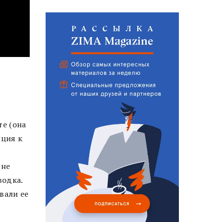
те (она
нция к
 не
водка.
вали ее