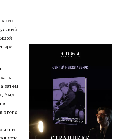
ского
русский
льшой
етыре
 и
звать
а затем
т, был
 в
я этого
жизни.
нал или