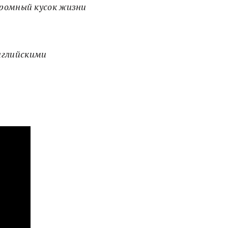
громный кусок жизни
нглийскими