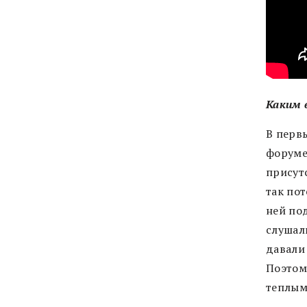
Каким 
В перв
форуме 
присут
так по
ней по
слушал
давали 
Поэтом
теплым