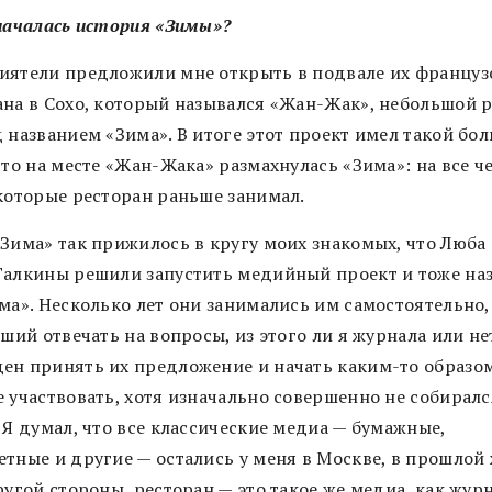
 началась история «Зимы»?
иятели предложили мне открыть в подвале их француз
ана в Сохо, который назывался «Жан-Жак», небольшой 
 названием «Зима». В итоге этот проект имел такой бо
что на месте «Жан-Жака» размахнулась «Зима»: на все ч
 которые ресторан раньше занимал.
«Зима» так прижилось в кругу моих знакомых, что Люба
Галкины решили запустить медийный проект и тоже на
ма». Несколько лет они занимались им самостоятельно, 
вший отвечать на вопросы, из этого ли я журнала или не
ен принять их предложение и начать каким-то образом
 участвовать, хотя изначально совершенно не собиралс
 Я думал, что все классические медиа — бумажные,
етные и другие — остались у меня в Москве, в прошлой 
ругой стороны, ресторан — это такое же медиа, как жур