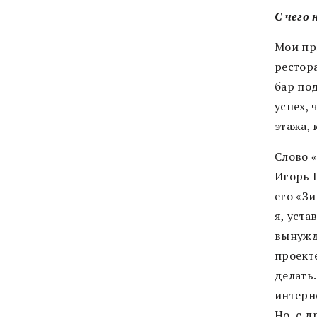
С чего
Мои пр
рестор
бар под
успех, 
этажа,
Слово 
Игорь 
его «Зи
я, уста
вынужд
проекте
делать.
интерн
Но, с д