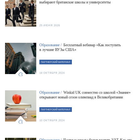
выбирают британские школы и университеты
25 ИЮНЯ 2026
Образование /
Бесплатный вебинар «Как поступить
в лучшие ВУЗы США»
ПАРТНЕРСКИЙ МАТЕРИАЛ
18 ОКТЯБРЯ 2024
Образование /
Winkid UK совместно со школой «Знание»
открывают новый сезон олимпиад в Великобритании
ПАРТНЕРСКИЙ МАТЕРИАЛ
10 ОКТЯБРЯ 2024
Образование /
Частные школы будут платить VAT. Как это