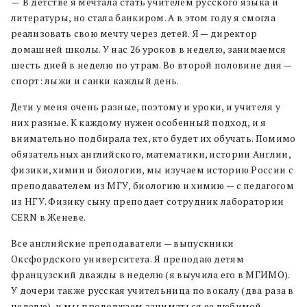
—
В детстве я мечтала стать учителем русского языка и
литературы, но стала банкиром. А в этом году я смогла
реализовать свою мечту через детей. Я — директор
домашней школы. У нас 26 уроков в неделю, занимаемся
шесть дней в неделю по утрам. Во второй половине дня —
спорт: лыжи и санки каждый день.
Дети у меня очень разные, поэтому и уроки, и учителя у
них разные. К каждому нужен особенный подход, и я
внимательно подбирала тех, кто будет их обучать. Помимо
обязательных английского, математики, истории Англии,
физики, химии и биологии, мы изучаем историю России с
преподавателем из МГУ, биологию и химию — с педагогом
из НГУ. Физику сыну преподает сотрудник лаборатории
СERN в Женеве.
Все английские преподаватели — выпускники
Оксфордского университета. Я преподаю детям
французский дважды в неделю (я выучила его в МГИМО).
У дочери также русская учительница по вокалу (два раза в
неделю), и мы продолжаем заниматься ее любимой