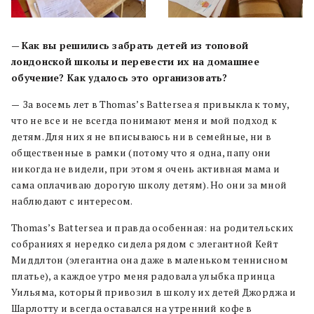
—
Как вы решились забрать детей из топовой
лондонской школы и перевести их на домашнее
обучение? Как удалось это организовать?
—
За восемь лет в Thomas’s Battersea я привыкла к тому,
что не все и не всегда понимают меня и мой подход к
детям. Для них я не вписываюсь ни в семейные, ни в
общественные в рамки (потому что я одна, папу они
никогда не видели, при этом я очень активная мама и
сама оплачиваю дорогую школу детям). Но они за мной
наблюдают с интересом.
Thomas’s Battersea и правда особенная: на родительских
собраниях я нередко сидела рядом с элегантной Кейт
Миддлтон (элегантна она даже в маленьком теннисном
платье), а каждое утро меня радовала улыбка принца
Уильяма, который привозил в школу их детей Джорджа и
Шарлотту и всегда оставался на утренний кофе в