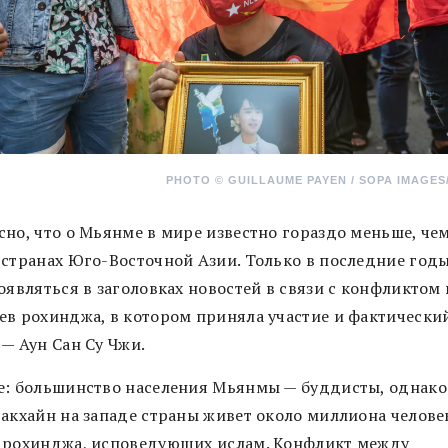
PHOTO © GUILLAUME PAYEN / SOPA IMAGES
сно, что о Мьянме в мире известно гораздо меньше, чем
 странах Юго-Восточной Азии. Только в последние годы
оявляться в заголовках новостей в связи с конфликтом
ев рохинджа, в котором приняла участие и фактически
 — Аун Сан Су Чжи.
е: большинство населения Мьянмы — буддисты, однако
Ракхайн на западе страны живет около миллиона челове
 рохинджа, исповедующих ислам. Конфликт между