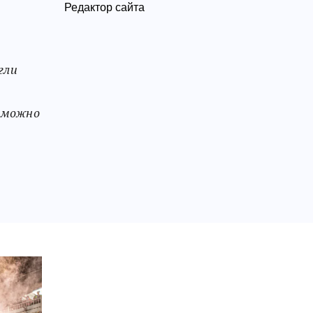
Редактор сайта
гли
к можно