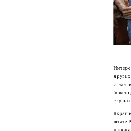
Интере
других
стала п
беженц
страны
Вкратц
штате 
народа