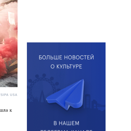
SIPA USA
шла к