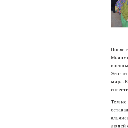
После 
Мьянмы
военных
Этот от
мира. 
совести
Тем не
остава
альянс
людей 