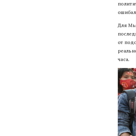
полити
ошибал
Для Мь
послед
от под
реально
часа.