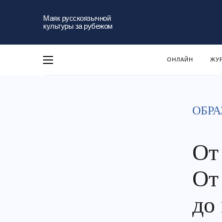
Маяк русскоязычной
культуры за рубежом
ОНЛАЙН
ЖУ
ОБРА
От
От
до