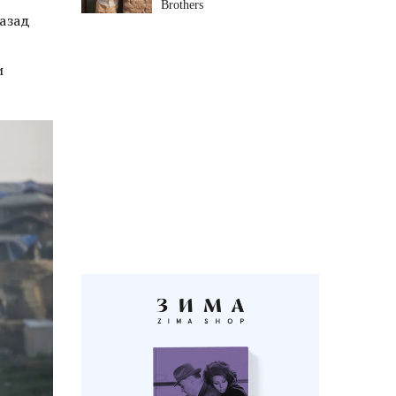
Brothers
азад
и