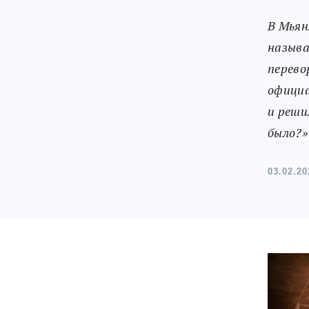
В Мьян
называ
перево
официа
и реши
было?»
03.02.20