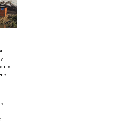
м
ту
она».
его
ей
%