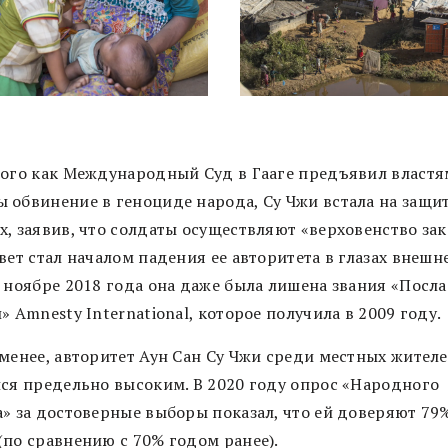
того как Международный Суд в Гааге предъявил властя
 обвинение в геноциде народа, Су Чжи встала на защи
, заявив, что солдаты осуществляют «верховенство зак
вет стал началом падения ее авторитета в глазах внешн
В ноябре 2018 года она даже была лишена звания «Посла
» Amnesty International, которое получила в 2009 году.
 менее, авторитет Аун Сан Су Чжи среди местных жител
лся предельно высоким. В 2020 году опрос «Народного
а» за достоверные выборы показал, что ей доверяют 79
(по сравнению с 70% годом ранее).