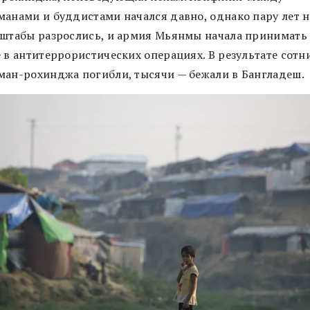
манами и буддистами начался давно, однако пару лет н
сштабы разрослись, и армия Мьянмы начала принимать
 в антитеррористических операциях. В результате сотн
ман-рохинджа погибли, тысячи — бежали в Бангладеш.