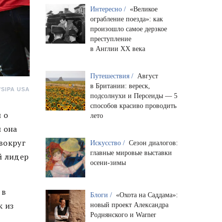
Интересно /
«Великое
ограбление поезда»: как
произошло самое дерзкое
преступление
в Англии XX века
Путешествия /
Август
в Британии: вереск,
/SIPA USA
подсолнухи и Персеиды — 5
способов красиво проводить
 о
лето
 она
 вокруг
Искусство /
Сезон диалогов:
главные мировые выставки
й лидер
осени-зимы
 в
Блоги /
«Охота на Саддама»:
к из
новый проект Александра
Роднянского и Warner