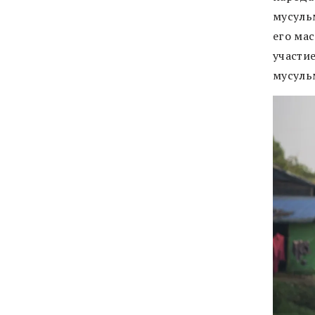
мусуль
его ма
участие
мусуль