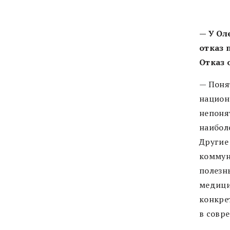
— У Ол
отказ 
Отказ 
— Поня
национ
непоня
наибол
Другие 
коммун
полезн
медици
конкре
в совр