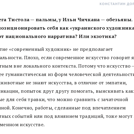
КОНСТАНТИН ДО
ега Тистола — пальмы, у Ильи Чичкана — обезьяны.
позиционировать себя как «украинского художника
от национального нарратива? Или экзотика?
тие «современный художник» не предполагает
альности. Плохо, если современное искусство говорит 
тным вне локального контекста. Потому что искусство 
ее гуманистическая из форм человеческой деятельност
животные не знают искусства, в отличие от эмпатии,
икации, попыток друг другу помогать, выискивать как
ые для себя травки, что можно сравнить с зачаточной
ной. Конечно, работы, сделанные под впечатлением
тных событий или под влиянием традиций, тоже могут 
еменном искусстве.