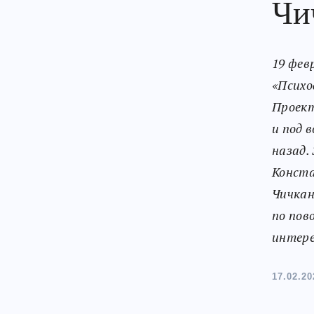
Чи
19 фев
«Психо
Проект
и под 
назад.
Конста
Чичкан
по пов
интере
17.02.20