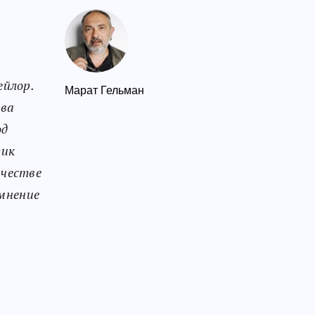
ейлор.
Марат Гельман
тва
од
тик
рчестве
 мнение