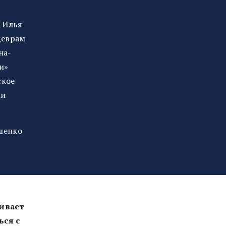
а Илья
деврам
на-
и»
ское
ми
ошенко
ивает
ься с