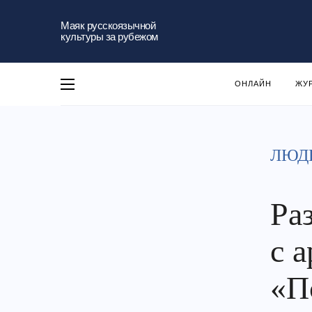
Маяк русскоязычной
культуры за рубежом
ОНЛАЙН
ЖУ
ЛЮД
Ра
с 
«П