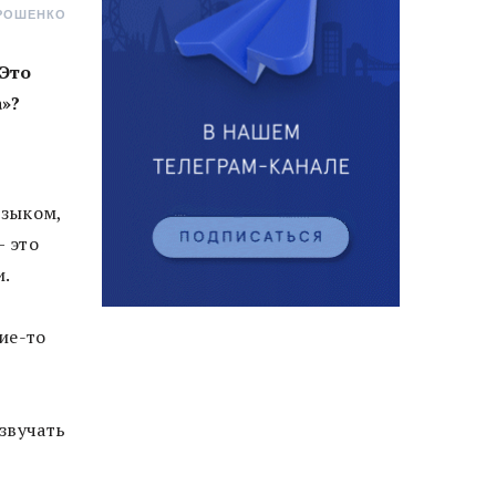
РОШЕНКО
 Это
»?
языком,
— это
и.
ие-то
звучать