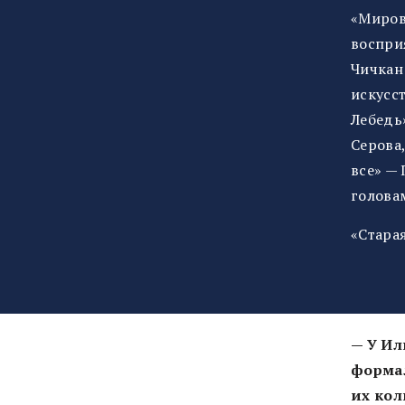
«Миров
восприя
Чичкан
искусс
Лебедь
Серова
все» —
голова
«Стара
— У Ил
формал
их кол