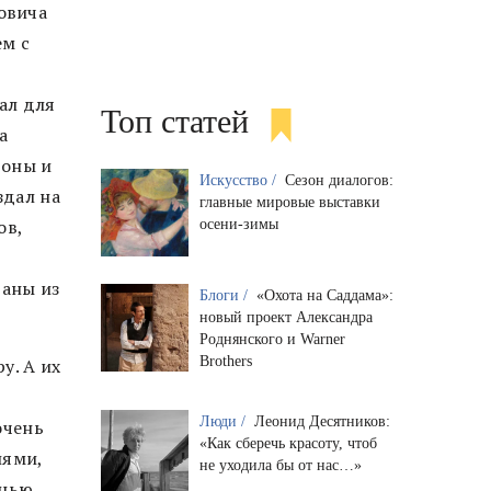
овича
ем с
ал для
Топ статей
а
роны и
Искусство /
Сезон диалогов:
здал на
главные мировые выставки
ов,
осени-зимы
раны из
Блоги /
«Охота на Саддама»:
новый проект Александра
Роднянского и Warner
Brothers
у. А их
Люди /
Леонид Десятников:
очень
«Как сберечь красоту, чтоб
иями,
не уходила бы от нас…»
нью.