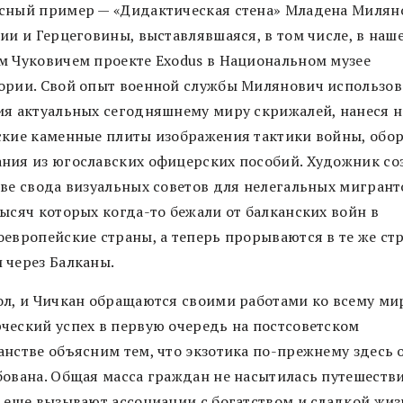
сный пример — «Дидактическая стена» Младена Милян
ии и Герцеговины, выставлявшаяся, в том числе, в наш
м Чуковичем проекте Exodus в Национальном музее
ории. Свой опыт военной службы Милянович использов
ия актуальных сегодняшнему миру скрижалей, нанеся н
ские каменные плиты изображения тактики войны, обо
ния из югославских офицерских пособий. Художник со
ове свода визуальных советов для нелегальных мигрант
тысяч которых когда-то бежали от балканских войн в
оевропейские страны, а теперь прорываются в те же ст
 через Балканы.
ол, и Чичкан обращаются своими работами ко всему мир
ческий успех в первую очередь на постсоветском
анстве объясним тем, что экзотика по-прежнему здесь 
бована. Общая масса граждан не насытилась путешеств
е еще вызывают ассоциации с богатством и сладкой жиз