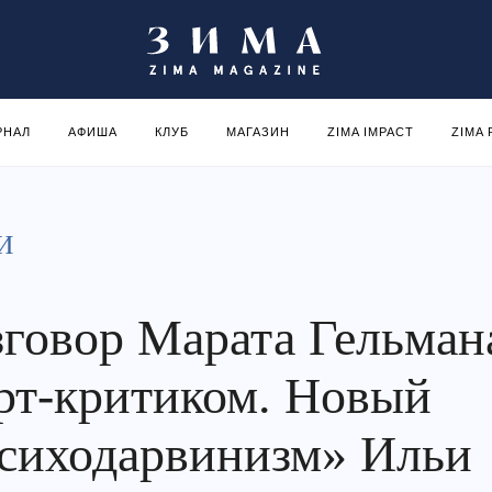
РНАЛ
АФИША
КЛУБ
МАГАЗИН
ZIMA IMPACT
ZIMA
И
зговор Марата Гельман
арт-критиком. Новый
сиходарвинизм» Ильи