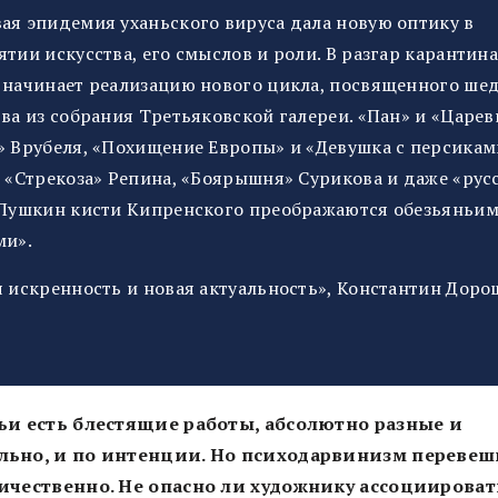
ая эпидемия уханьского вируса дала новую оптику в
тии искусства, его смыслов и роли. В разгар карантин
 начинает реализацию нового цикла, посвященного ше
тва из собрания Третьяковской галереи. «Пан» и «Царев
» Врубеля, «Похищение Европы» и «Девушка с персикам
, «Стрекоза» Репина, «Боярышня» Сурикова и даже «рус
 Пушкин кисти Кипренского преображаются обезьяньи
ми».
я искренность и новая актуальность», Константин Дор
ьи есть блестящие работы, абсолютно разные и
ьно, и по интенции. Но психодарвинизм перевеш
ичественно. Не опасно ли художнику ассоциироват