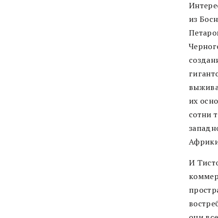
Интере
из Босн
Петаро
Черног
создан
гигант
выжива
их осн
сотни 
западн
Африки
И Тист
коммер
простр
востре
они вс